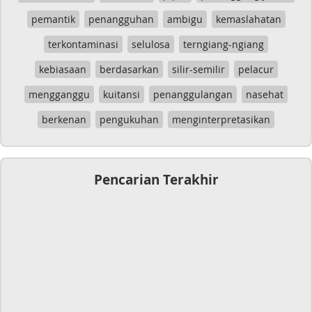
pemantik
penangguhan
ambigu
kemaslahatan
terkontaminasi
selulosa
terngiang-ngiang
kebiasaan
berdasarkan
silir-semilir
pelacur
mengganggu
kuitansi
penanggulangan
nasehat
berkenan
pengukuhan
menginterpretasikan
Pencarian Terakhir