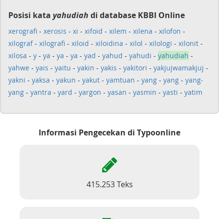
Posisi kata
yahudiah
di database KBBI Online
xerografi
-
xerosis
-
xi
-
xifoid
-
xilem
-
xilena
-
xilofon
-
xilograf
-
xilografi
-
xiloid
-
xiloidina
-
xilol
-
xilologi
-
xilonit
-
xilosa
-
y
-
ya
-
ya
-
ya
-
yad
-
yahud
-
yahudi
-
yahudiah
-
yahwe
-
yais
-
yaitu
-
yakin
-
yakis
-
yakitori
-
yakjujwamakjuj
-
yakni
-
yaksa
-
yakun
-
yakut
-
yamtuan
-
yang
-
yang
-
yang-
yang
-
yantra
-
yard
-
yargon
-
yasan
-
yasmin
-
yasti
-
yatim
Informasi Pengecekan di Typoonline
415.253 Teks