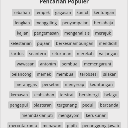
Pencarian Populer
rebahan
tempek
gagasan
kontol
kentungan
lengkap
menggiling
penyampaian
bersahaja
kajian
pengemasan
menganalisis
merajuk
kelestarian
pujaan
berkesinambungan
mendidih
kardus
seantero
keturunan
merekah
wejangan
wawasan
antonim
pembual
memengaruhi
pelancong
memek
membual
terobsesi
silakan
meranggas
persetan
menyerap
keuntungan
kemasan
keabsahan
tersirat
bersinergi
belagu
pengepul
blasteran
tergenang
peduli
bercanda
menindaklanjuti
mengayomi
kerukunan
meronta-ronta
menawan
pipih
penanggung jawab