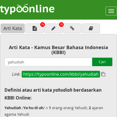
To
na
N
N
Arti Kata
Arti Kata - Kamus Besar Bahasa Indonesia
(KBBI)
Cari
Link
:
https://typoonline.com/kbbi/yahudiah
Definisi atau arti kata
yahudiah
berdasarkan
KBBI Online:
Yahudiah
/
Ya·hu·di·ah
/
n
1
orang-orang Yahudi;
2
ajaran
agama Yahudi