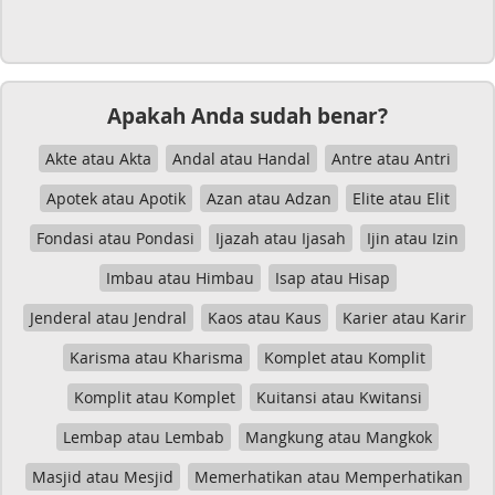
Apakah Anda sudah benar?
Akte atau Akta
Andal atau Handal
Antre atau Antri
Apotek atau Apotik
Azan atau Adzan
Elite atau Elit
Fondasi atau Pondasi
Ijazah atau Ijasah
Ijin atau Izin
Imbau atau Himbau
Isap atau Hisap
Jenderal atau Jendral
Kaos atau Kaus
Karier atau Karir
Karisma atau Kharisma
Komplet atau Komplit
Komplit atau Komplet
Kuitansi atau Kwitansi
Lembap atau Lembab
Mangkung atau Mangkok
Masjid atau Mesjid
Memerhatikan atau Memperhatikan