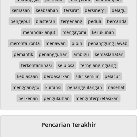
kemasan
keabsahan
tersirat
bersinergi
belagu
pengepul
blasteran
tergenang
peduli
bercanda
menindaklanjuti
mengayomi
kerukunan
meronta-ronta
menawan
pipih
penanggung jawab
pemantik
penangguhan
ambigu
kemaslahatan
terkontaminasi
selulosa
terngiang-ngiang
kebiasaan
berdasarkan
silir-semilir
pelacur
mengganggu
kuitansi
penanggulangan
nasehat
berkenan
pengukuhan
menginterpretasikan
Pencarian Terakhir