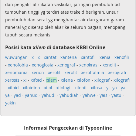
dan pengalir-alir ikatan vaskular; jaringan pembuluh pd
tumbuhan tinggi yg terdiri atas trakeid berlignin, unsur
pembuluh dan serat yg menghantar air dan garam-garam
mineral yg diserap oleh akar ke seluruh bagian, menopang
tubuh secara mekanis
Posisi kata
xilem
di database KBBI Online
wuwungan
-
x
-
x
-
xantat
-
xantena
-
xantofil
-
xenia
-
xenofili
-
xenofobia
-
xenoglosia
-
xenograf
-
xenokrasi
-
xenolit
-
xenomania
-
xenon
-
xerofil
-
xerofit
-
xeroftalmia
-
xerografi
-
xerosis
-
xi
-
xifoid
-
xilem
-
xilena
-
xilofon
-
xilograf
-
xilografi
-
xiloid
-
xiloidina
-
xilol
-
xilologi
-
xilonit
-
xilosa
-
y
-
ya
-
ya
-
ya
-
yad
-
yahud
-
yahudi
-
yahudiah
-
yahwe
-
yais
-
yaitu
-
yakin
Informasi Pengecekan di Typoonline