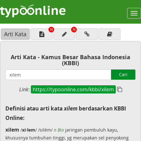
To
na
N
N
Arti Kata
Arti Kata - Kamus Besar Bahasa Indonesia
(KBBI)
Cari
Link
:
https://typoonline.com/kbbi/xilem
Definisi atau arti kata
xilem
berdasarkan KBBI
Online:
xilem
/
xi·lem
/ /silém/
n Bio
jaringan pembuluh kayu,
khususnya tumbuhan tinggi, yg merupakan sel penyokong