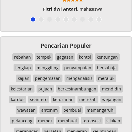
Fitri dwi Antari
, mahasiswa
Pencarian Populer
rebahan
tempek
gagasan
kontol
kentungan
lengkap
menggiling
penyampaian
bersahaja
kajian
pengemasan
menganalisis
merajuk
kelestarian
pujaan
berkesinambungan
mendidih
kardus
seantero
keturunan
merekah
wejangan
wawasan
antonim
pembual
memengaruhi
pelancong
memek
membual
terobsesi
silakan
meranggas
persetan
menyerap
keuntungan