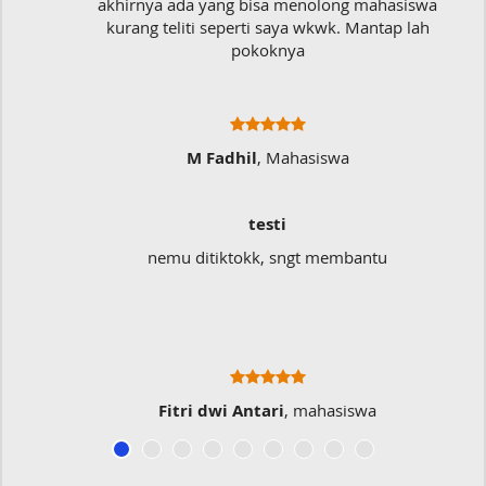
akhirnya ada yang bisa menolong mahasiswa
kurang teliti seperti saya wkwk. Mantap lah
pokoknya
M Fadhil
, Mahasiswa
testi
nemu ditiktokk, sngt membantu
Fitri dwi Antari
, mahasiswa