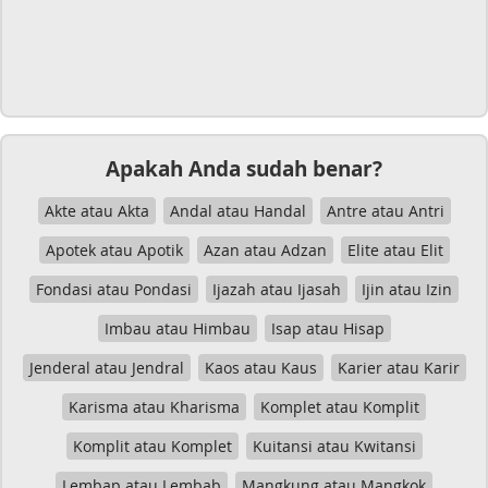
Apakah Anda sudah benar?
Akte atau Akta
Andal atau Handal
Antre atau Antri
Apotek atau Apotik
Azan atau Adzan
Elite atau Elit
Fondasi atau Pondasi
Ijazah atau Ijasah
Ijin atau Izin
Imbau atau Himbau
Isap atau Hisap
Jenderal atau Jendral
Kaos atau Kaus
Karier atau Karir
Karisma atau Kharisma
Komplet atau Komplit
Komplit atau Komplet
Kuitansi atau Kwitansi
Lembap atau Lembab
Mangkung atau Mangkok