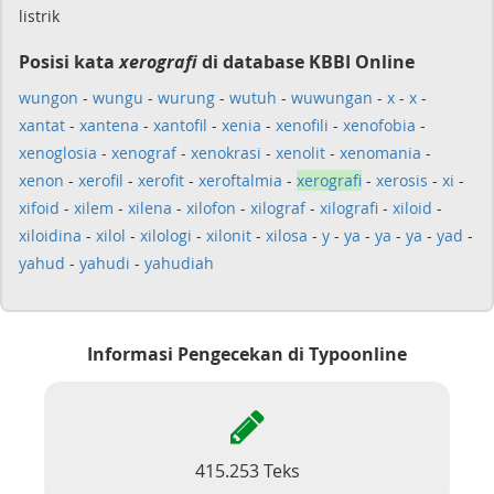
listrik
Posisi kata
xerografi
di database KBBI Online
wungon
-
wungu
-
wurung
-
wutuh
-
wuwungan
-
x
-
x
-
xantat
-
xantena
-
xantofil
-
xenia
-
xenofili
-
xenofobia
-
xenoglosia
-
xenograf
-
xenokrasi
-
xenolit
-
xenomania
-
xenon
-
xerofil
-
xerofit
-
xeroftalmia
-
xerografi
-
xerosis
-
xi
-
xifoid
-
xilem
-
xilena
-
xilofon
-
xilograf
-
xilografi
-
xiloid
-
xiloidina
-
xilol
-
xilologi
-
xilonit
-
xilosa
-
y
-
ya
-
ya
-
ya
-
yad
-
yahud
-
yahudi
-
yahudiah
Informasi Pengecekan di Typoonline
415.253 Teks