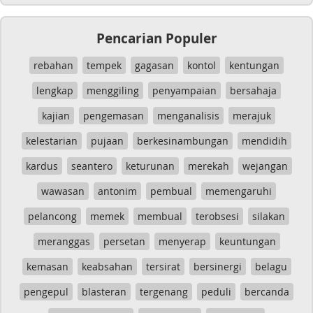
Pencarian Populer
rebahan
tempek
gagasan
kontol
kentungan
lengkap
menggiling
penyampaian
bersahaja
kajian
pengemasan
menganalisis
merajuk
kelestarian
pujaan
berkesinambungan
mendidih
kardus
seantero
keturunan
merekah
wejangan
wawasan
antonim
pembual
memengaruhi
pelancong
memek
membual
terobsesi
silakan
meranggas
persetan
menyerap
keuntungan
kemasan
keabsahan
tersirat
bersinergi
belagu
pengepul
blasteran
tergenang
peduli
bercanda