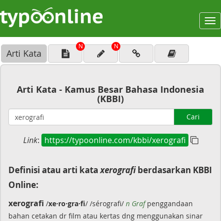
To
na
N
N
Arti Kata
Arti Kata - Kamus Besar Bahasa Indonesia
(KBBI)
Cari
Link
:
https://typoonline.com/kbbi/xerografi
Definisi atau arti kata
xerografi
berdasarkan KBBI
Online:
xerografi
/
xe·ro·gra·fi
/ /sérografi/
n Graf
penggandaan
bahan cetakan dr film atau kertas dng menggunakan sinar