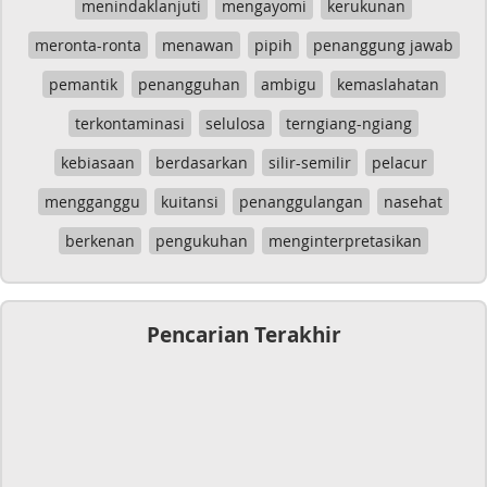
menindaklanjuti
mengayomi
kerukunan
meronta-ronta
menawan
pipih
penanggung jawab
pemantik
penangguhan
ambigu
kemaslahatan
terkontaminasi
selulosa
terngiang-ngiang
kebiasaan
berdasarkan
silir-semilir
pelacur
mengganggu
kuitansi
penanggulangan
nasehat
berkenan
pengukuhan
menginterpretasikan
Pencarian Terakhir