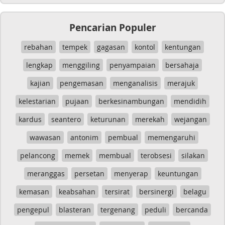
Pencarian Populer
rebahan
tempek
gagasan
kontol
kentungan
lengkap
menggiling
penyampaian
bersahaja
kajian
pengemasan
menganalisis
merajuk
kelestarian
pujaan
berkesinambungan
mendidih
kardus
seantero
keturunan
merekah
wejangan
wawasan
antonim
pembual
memengaruhi
pelancong
memek
membual
terobsesi
silakan
meranggas
persetan
menyerap
keuntungan
kemasan
keabsahan
tersirat
bersinergi
belagu
pengepul
blasteran
tergenang
peduli
bercanda