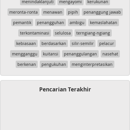
menindaklanjuti
mengayomi
kerukunan
meronta-ronta
menawan
pipih
penanggung jawab
pemantik
penangguhan
ambigu
kemaslahatan
terkontaminasi
selulosa
terngiang-ngiang
kebiasaan
berdasarkan
silir-semilir
pelacur
mengganggu
kuitansi
penanggulangan
nasehat
berkenan
pengukuhan
menginterpretasikan
Pencarian Terakhir