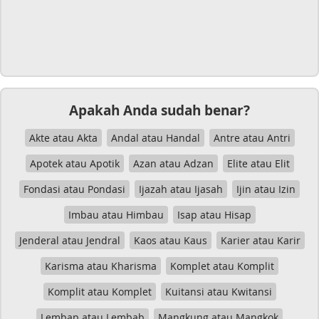
Apakah Anda sudah benar?
Akte atau Akta
Andal atau Handal
Antre atau Antri
Apotek atau Apotik
Azan atau Adzan
Elite atau Elit
Fondasi atau Pondasi
Ijazah atau Ijasah
Ijin atau Izin
Imbau atau Himbau
Isap atau Hisap
Jenderal atau Jendral
Kaos atau Kaus
Karier atau Karir
Karisma atau Kharisma
Komplet atau Komplit
Komplit atau Komplet
Kuitansi atau Kwitansi
Lembap atau Lembab
Mangkung atau Mangkok