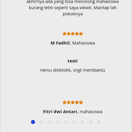
akhirnya ada yang bisa menolong mahasiswa
kurang teliti seperti saya wkwk. Mantap lah
pokoknya
M Fadhil
, Mahasiswa
testi
nemu ditiktokk, sngt membantu
Fitri dwi Antari
, mahasiswa