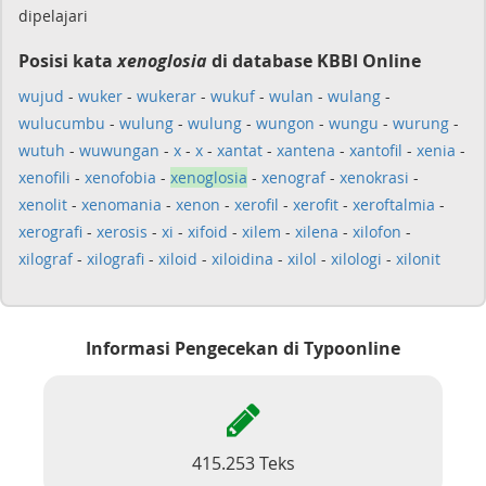
dipelajari
Posisi kata
xenoglosia
di database KBBI Online
wujud
-
wuker
-
wukerar
-
wukuf
-
wulan
-
wulang
-
wulucumbu
-
wulung
-
wulung
-
wungon
-
wungu
-
wurung
-
wutuh
-
wuwungan
-
x
-
x
-
xantat
-
xantena
-
xantofil
-
xenia
-
xenofili
-
xenofobia
-
xenoglosia
-
xenograf
-
xenokrasi
-
xenolit
-
xenomania
-
xenon
-
xerofil
-
xerofit
-
xeroftalmia
-
xerografi
-
xerosis
-
xi
-
xifoid
-
xilem
-
xilena
-
xilofon
-
xilograf
-
xilografi
-
xiloid
-
xiloidina
-
xilol
-
xilologi
-
xilonit
Informasi Pengecekan di Typoonline
415.253 Teks