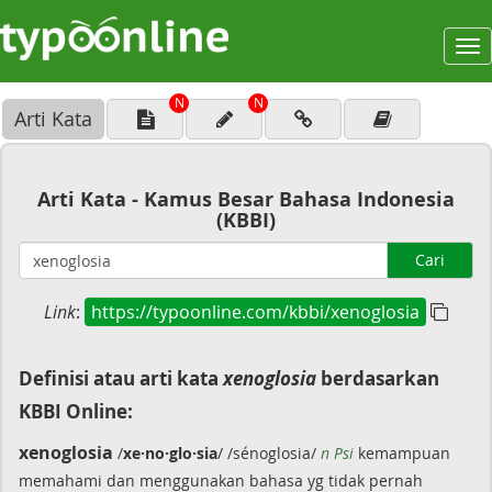
To
na
N
N
Arti Kata
Arti Kata - Kamus Besar Bahasa Indonesia
(KBBI)
Cari
Link
:
https://typoonline.com/kbbi/xenoglosia
Definisi atau arti kata
xenoglosia
berdasarkan
KBBI Online:
xenoglosia
/
xe·no·glo·sia
/ /sénoglosia/
n Psi
kemampuan
memahami dan menggunakan bahasa yg tidak pernah