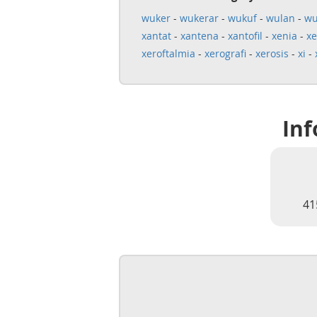
wuker
-
wukerar
-
wukuf
-
wulan
-
wu
xantat
-
xantena
-
xantofil
-
xenia
-
xe
xeroftalmia
-
xerografi
-
xerosis
-
xi
-
Inf
41