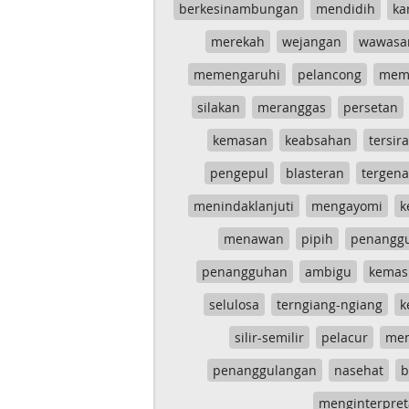
berkesinambungan
mendidih
ka
merekah
wejangan
wawasa
memengaruhi
pelancong
mem
silakan
meranggas
persetan
kemasan
keabsahan
tersira
pengepul
blasteran
tergen
menindaklanjuti
mengayomi
k
menawan
pipih
penangg
penangguhan
ambigu
kemas
selulosa
terngiang-ngiang
k
silir-semilir
pelacur
me
penanggulangan
nasehat
b
menginterpret