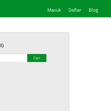
(current)
(current)
(curre
Masuk
Daftar
Blog
I)
Cari