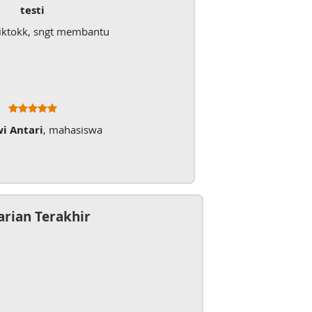
testi
iktokk, sngt membantu
wi Antari
, mahasiswa
arian Terakhir