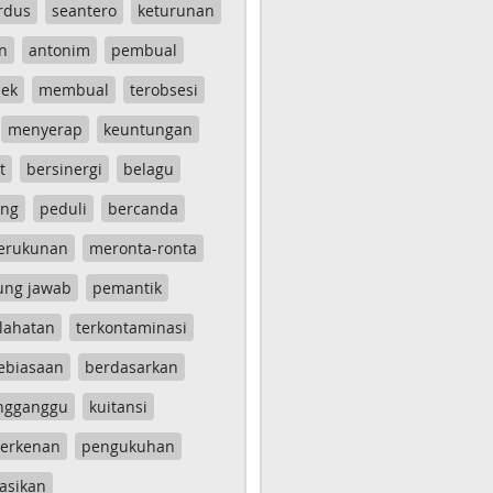
rdus
seantero
keturunan
n
antonim
pembual
ek
membual
terobsesi
menyerap
keuntungan
t
bersinergi
belagu
ang
peduli
bercanda
erukunan
meronta-ronta
ung jawab
pemantik
lahatan
terkontaminasi
ebiasaan
berdasarkan
ngganggu
kuitansi
erkenan
pengukuhan
asikan