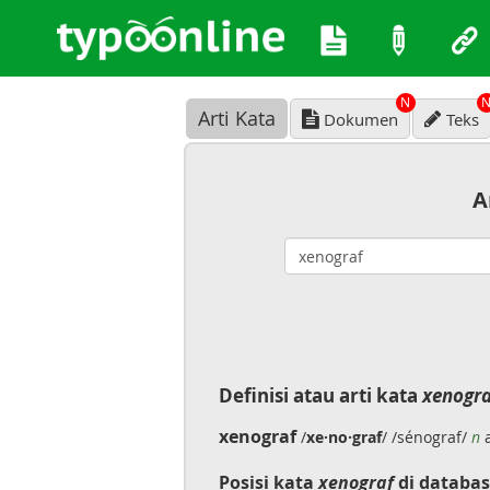
N
Arti Kata
Dokumen
Teks
A
Definisi atau arti kata
xenogra
xenograf
/
xe·no·graf
/ /sénograf/
n
a
Posisi kata
xenograf
di databas