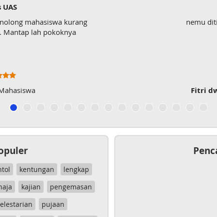
s UAS
enolong mahasiswa kurang
nemu dit
wk. Mantap lah pokoknya
 Mahasiswa
Fitri d
opuler
Penc
ntol
kentungan
lengkap
haja
kajian
pengemasan
elestarian
pujaan