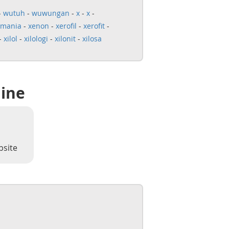
-
wutuh
-
wuwungan
-
x
-
x
-
omania
-
xenon
-
xerofil
-
xerofit
-
-
xilol
-
xilologi
-
xilonit
-
xilosa
line
bsite