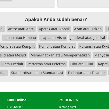
Apakah Anda sudah benar?
al
Antre atau Antri
Apotek atau Apotik
Azan atau Adzan
E
Imbau atau Himbau
Isap atau Hisap
Jenderal atau Jendral
Komplet atau Komplit
Komplit atau Komplet
Kuitansi atau Kwi
jid atau Mesjid
Memerhatikan atau Memperhatikan
Menyosia
uli atau Peduli
Performa atau Peforma
Pikir atau Fikir
Rapot 
akan
Standardisasi atau Standarisasi
Terlanjur atau Telanjur
KBBI Online
TYPOONLINE
File Checker
Tentang Kami