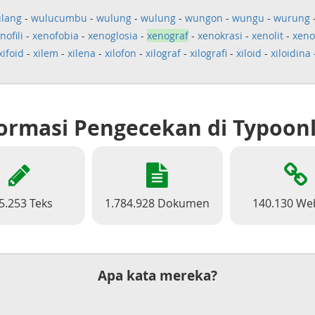
lang
-
wulucumbu
-
wulung
-
wulung
-
wungon
-
wungu
-
wurung
nofili
-
xenofobia
-
xenoglosia
-
xenograf
-
xenokrasi
-
xenolit
-
xen
xifoid
-
xilem
-
xilena
-
xilofon
-
xilograf
-
xilografi
-
xiloid
-
xiloidina
ormasi Pengecekan di Typoon
5.253 Teks
1.784.928 Dokumen
140.130 We
Apa kata mereka?