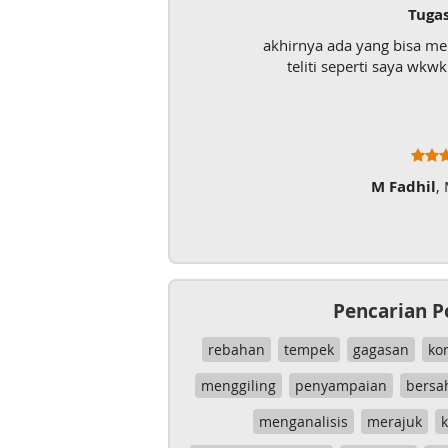
Tuga
akhirnya ada yang bisa m
teliti seperti saya wk
M Fadhil
,
Pencarian P
rebahan
tempek
gagasan
ko
menggiling
penyampaian
bersa
menganalisis
merajuk
k