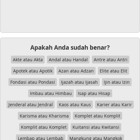
Apakah Anda sudah benar?
Akte atau Akta
Andal atau Handal
Antre atau Antri
Apotek atau Apotik
Azan atau Adzan
Elite atau Elit
Fondasi atau Pondasi
Ijazah atau Ijasah
Ijin atau Izin
Imbau atau Himbau
Isap atau Hisap
Jenderal atau Jendral
Kaos atau Kaus
Karier atau Karir
Karisma atau Kharisma
Komplet atau Komplit
Komplit atau Komplet
Kuitansi atau Kwitansi
Lembap atau Lembab
Mangkung atau Mangkok