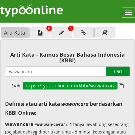
To
na
N
N
Arti Kata
Arti Kata - Kamus Besar Bahasa Indonesia
(KBBI)
Cari
Link
:
https://typoonline.com/kbbi/wawancara
Definisi atau arti kata
wawancara
berdasarkan
KBBI Online:
wawancara
/
wa·wan·ca·ra
/
n
1
tanya jawab dng seseorang
(pejabat dsb) yg diperlukan untuk dimintai keterangan atau