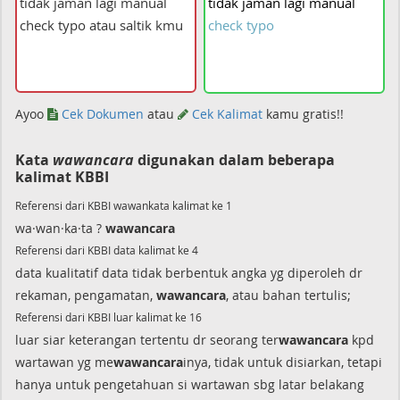
tidak
jaman
lagi
manual
check
typo
Ayoo
Cek Dokumen
atau
Cek Kalimat
kamu gratis!!
Kata
wawancara
digunakan dalam beberapa
kalimat KBBI
Referensi dari KBBI wawankata kalimat ke 1
wa·wan·ka·ta ?
wawancara
Referensi dari KBBI data kalimat ke 4
data kualitatif data tidak berbentuk angka yg diperoleh dr
rekaman, pengamatan,
wawancara
, atau bahan tertulis;
Referensi dari KBBI luar kalimat ke 16
luar siar keterangan tertentu dr seorang ter
wawancara
kpd
wartawan yg me
wawancara
inya, tidak untuk disiarkan, tetapi
hanya untuk pengetahuan si wartawan sbg latar belakang