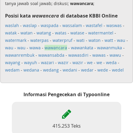
tanya jawab soal jawab; diskusi;
wawancara
;
Posisi kata
wawancara
di database KBBI Online
waslah
-
waslap
-
waspada
-
wassalam
-
wastafel
-
waswas
-
watak
-
watan
-
watang
-
watas
-
watase
-
watermantel
-
watermark
-
waterpas
-
waterpruf
-
wati
-
waton
-
watt
-
wau
-
wau
-
wau
-
wawa
-
wawancara
-
wawankata
-
wawanmuka
-
wawanrembuk
-
wawansabda
-
wawasdiri
-
wawas
-
wawu
-
wayang
-
wayuh
-
wazari
-
wazir
-
wazir
-
we
-
we
-
weda
-
wedam
-
wedana
-
wedang
-
wedani
-
wedar
-
wede
-
wedel
Informasi Pengecekan di Typoonline
415.253 Teks