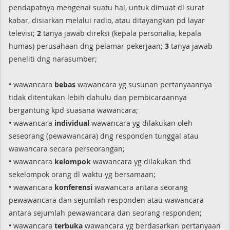
pendapatnya mengenai suatu hal, untuk dimuat dl surat
kabar, disiarkan melalui radio, atau ditayangkan pd layar
televisi;
2
tanya jawab direksi (kepala personalia, kepala
humas) perusahaan dng pelamar pekerjaan;
3
tanya jawab
peneliti dng narasumber;
• wawancara
bebas
wawancara yg susunan pertanyaannya
tidak ditentukan lebih dahulu dan pembicaraannya
bergantung kpd suasana wawancara;
• wawancara
individual
wawancara yg dilakukan oleh
seseorang (pewawancara) dng responden tunggal atau
wawancara secara perseorangan;
• wawancara
kelompok
wawancara yg dilakukan thd
sekelompok orang dl waktu yg bersamaan;
• wawancara
konferensi
wawancara antara seorang
pewawancara dan sejumlah responden atau wawancara
antara sejumlah pewawancara dan seorang responden;
• wawancara
terbuka
wawancara yg berdasarkan pertanyaan