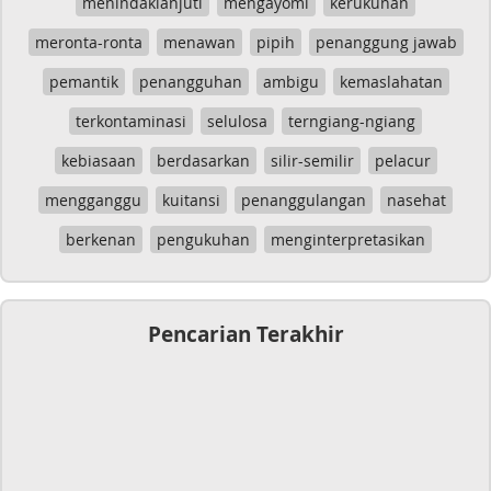
menindaklanjuti
mengayomi
kerukunan
meronta-ronta
menawan
pipih
penanggung jawab
pemantik
penangguhan
ambigu
kemaslahatan
terkontaminasi
selulosa
terngiang-ngiang
kebiasaan
berdasarkan
silir-semilir
pelacur
mengganggu
kuitansi
penanggulangan
nasehat
berkenan
pengukuhan
menginterpretasikan
Pencarian Terakhir