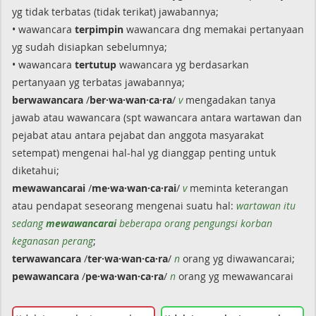
yg tidak terbatas (tidak terikat) jawabannya;
• wawancara
terpimpin
wawancara dng memakai pertanyaan
yg sudah disiapkan sebelumnya;
• wawancara
tertutup
wawancara yg berdasarkan
pertanyaan yg terbatas jawabannya;
berwawancara
/
ber·wa·wan·ca·ra
/
v
mengadakan tanya
jawab atau wawancara (spt wawancara antara wartawan dan
pejabat atau antara pejabat dan anggota masyarakat
setempat) mengenai hal-hal yg dianggap penting untuk
diketahui;
mewawancarai
/
me·wa·wan·ca·rai
/
v
meminta keterangan
atau pendapat seseorang mengenai suatu hal:
wartawan itu
sedang
mewawancarai
beberapa orang pengungsi korban
keganasan perang
;
terwawancara
/
ter·wa·wan·ca·ra
/
n
orang yg diwawancarai;
pewawancara
/
pe·wa·wan·ca·ra
/
n
orang yg mewawancarai