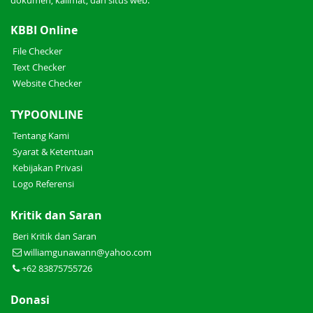
dokumen, kalimat, dan situs web.
KBBI Online
File Checker
Text Checker
Website Checker
TYPOONLINE
Tentang Kami
Syarat & Ketentuan
Kebijakan Privasi
Logo Referensi
Kritik dan Saran
Beri Kritik dan Saran
williamgunawann@yahoo.com
+62 83875755726
Donasi