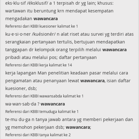
eks·klu·sif /éksklusif/ a 1 terpisah dr yg lain; khusus:
wartawan itu beruntung krn mendapat kesempatan
mengadakan
wawancara
Referensi dari KBBI kuesioner kalimat ke 1
ku·e·si·o·ner /kuésionér/ n alat riset atau survei yg terdiri atas
serangkaian pertanyaan tertulis, bertujuan mendapatkan
tanggapan dr kelompok orang terpilih melalui
wawancara
pribadi atau melalui pos; daftar pertanyaan
Referensi dari KBBI kerja kalimat ke 14
kerja lapangan Man penelitian keadaan pasar melalui cara
pengamatan atau penanyaan lewat
wawancara
, isian daftar
kuesioner, dsb;
Referensi dari KBBI wawansabda kalimat ke 1
wa·wan·sab·da ?
wawancara
Referensi dari KBBI temuduga kalimat ke 1
te·mu du·ga n tanya jawab antara yg memberi pekerjaan dan
yg memohon pekerjaan dsb;
wawancara
;
Referensi dari KBBI tanya kalimat ke 2