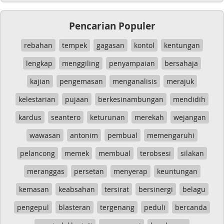
Pencarian Populer
rebahan
tempek
gagasan
kontol
kentungan
lengkap
menggiling
penyampaian
bersahaja
kajian
pengemasan
menganalisis
merajuk
kelestarian
pujaan
berkesinambungan
mendidih
kardus
seantero
keturunan
merekah
wejangan
wawasan
antonim
pembual
memengaruhi
pelancong
memek
membual
terobsesi
silakan
meranggas
persetan
menyerap
keuntungan
kemasan
keabsahan
tersirat
bersinergi
belagu
pengepul
blasteran
tergenang
peduli
bercanda