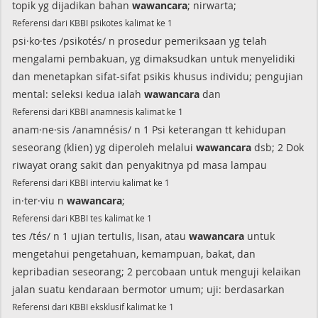
topik yg dijadikan bahan
wawancara
; nirwarta;
Referensi dari KBBI psikotes kalimat ke 1
psi·ko·tes /psikotés/ n prosedur pemeriksaan yg telah
mengalami pembakuan, yg dimaksudkan untuk menyelidiki
dan menetapkan sifat-sifat psikis khusus individu; pengujian
mental: seleksi kedua ialah
wawancara
dan
Referensi dari KBBI anamnesis kalimat ke 1
anam·ne·sis /anamnésis/ n 1 Psi keterangan tt kehidupan
seseorang (klien) yg diperoleh melalui
wawancara
dsb; 2 Dok
riwayat orang sakit dan penyakitnya pd masa lampau
Referensi dari KBBI interviu kalimat ke 1
in·ter·viu n
wawancara
;
Referensi dari KBBI tes kalimat ke 1
tes /tés/ n 1 ujian tertulis, lisan, atau
wawancara
untuk
mengetahui pengetahuan, kemampuan, bakat, dan
kepribadian seseorang; 2 percobaan untuk menguji kelaikan
jalan suatu kendaraan bermotor umum; uji: berdasarkan
Referensi dari KBBI eksklusif kalimat ke 1