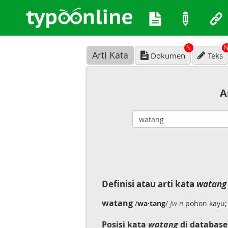
N
Arti Kata
Dokumen
Teks
A
Definisi atau arti kata
watang
watang
/
wa·tang
/
Jw n
pohon kayu;
Posisi kata
watang
di database