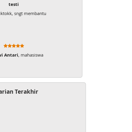
testi
iktokk, sngt membantu
wi Antari
, mahasiswa
arian Terakhir