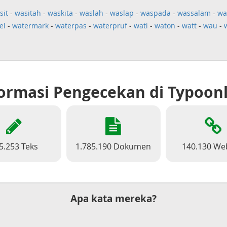
sit
-
wasitah
-
waskita
-
waslah
-
waslap
-
waspada
-
wassalam
-
wa
el
-
watermark
-
waterpas
-
waterpruf
-
wati
-
waton
-
watt
-
wau
-
ormasi Pengecekan di Typoon
5.253 Teks
1.785.190 Dokumen
140.130 We
Apa kata mereka?