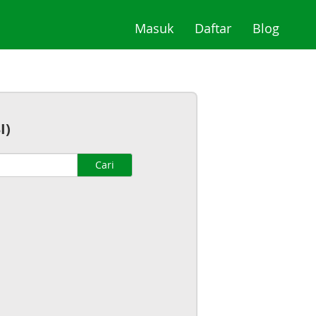
(current)
(current)
(curre
Masuk
Daftar
Blog
I)
Cari