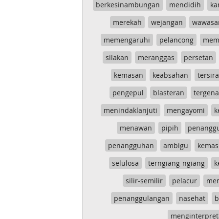
berkesinambungan
mendidih
ka
merekah
wejangan
wawasa
memengaruhi
pelancong
mem
silakan
meranggas
persetan
kemasan
keabsahan
tersira
pengepul
blasteran
tergen
menindaklanjuti
mengayomi
k
menawan
pipih
penangg
penangguhan
ambigu
kemas
selulosa
terngiang-ngiang
k
silir-semilir
pelacur
me
penanggulangan
nasehat
b
menginterpret