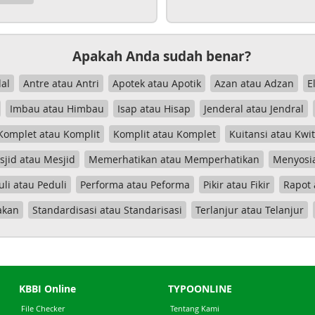
Apakah Anda sudah benar?
al
Antre atau Antri
Apotek atau Apotik
Azan atau Adzan
E
Imbau atau Himbau
Isap atau Hisap
Jenderal atau Jendral
Komplet atau Komplit
Komplit atau Komplet
Kuitansi atau Kwi
jid atau Mesjid
Memerhatikan atau Memperhatikan
Menyosia
uli atau Peduli
Performa atau Peforma
Pikir atau Fikir
Rapot 
akan
Standardisasi atau Standarisasi
Terlanjur atau Telanjur
KBBI Online
TYPOONLINE
File Checker
Tentang Kami