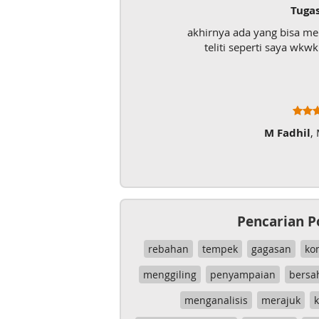
Tuga
akhirnya ada yang bisa m
teliti seperti saya wk
M Fadhil
,
Pencarian P
rebahan
tempek
gagasan
ko
menggiling
penyampaian
bersa
menganalisis
merajuk
k