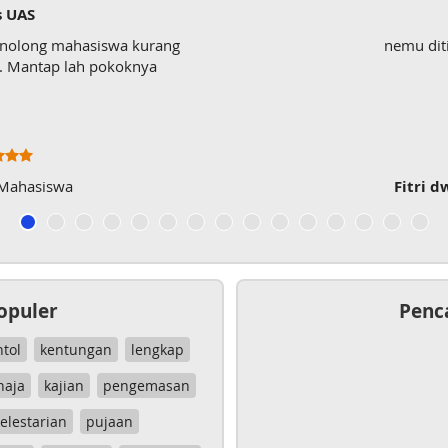
s UAS
enolong mahasiswa kurang
nemu dit
wk. Mantap lah pokoknya
 Mahasiswa
Fitri d
opuler
Penc
ntol
kentungan
lengkap
haja
kajian
pengemasan
elestarian
pujaan