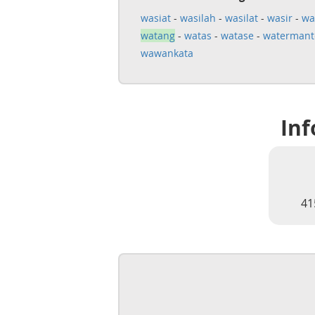
wasiat
-
wasilah
-
wasilat
-
wasir
-
wa
watang
-
watas
-
watase
-
watermant
wawankata
Inf
41