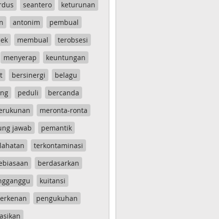
rdus
seantero
keturunan
n
antonim
pembual
ek
membual
terobsesi
menyerap
keuntungan
t
bersinergi
belagu
ang
peduli
bercanda
erukunan
meronta-ronta
ung jawab
pemantik
lahatan
terkontaminasi
ebiasaan
berdasarkan
ngganggu
kuitansi
erkenan
pengukuhan
asikan