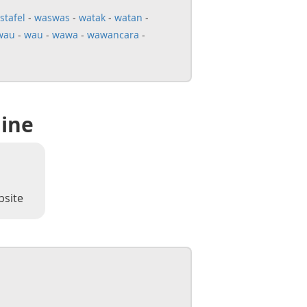
stafel
-
waswas
-
watak
-
watan
-
wau
-
wau
-
wawa
-
wawancara
-
line
bsite