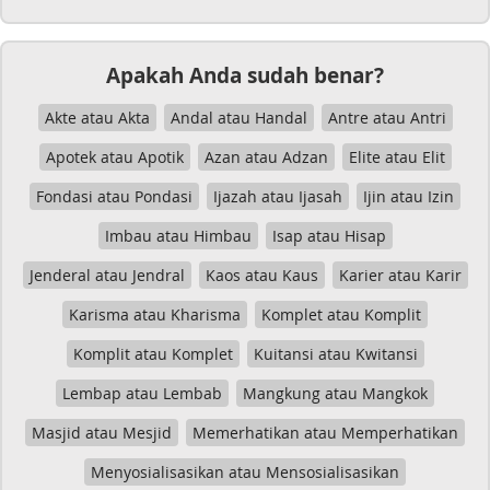
Apakah Anda sudah benar?
Akte atau Akta
Andal atau Handal
Antre atau Antri
Apotek atau Apotik
Azan atau Adzan
Elite atau Elit
Fondasi atau Pondasi
Ijazah atau Ijasah
Ijin atau Izin
Imbau atau Himbau
Isap atau Hisap
Jenderal atau Jendral
Kaos atau Kaus
Karier atau Karir
Karisma atau Kharisma
Komplet atau Komplit
Komplit atau Komplet
Kuitansi atau Kwitansi
Lembap atau Lembab
Mangkung atau Mangkok
Masjid atau Mesjid
Memerhatikan atau Memperhatikan
Menyosialisasikan atau Mensosialisasikan