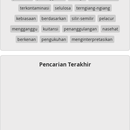
terkontaminasi
selulosa
terngiang-ngiang
kebiasaan
berdasarkan
silir-semilir
pelacur
mengganggu
kuitansi
penanggulangan
nasehat
berkenan
pengukuhan
menginterpretasikan
Pencarian Terakhir