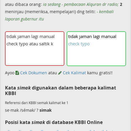
atau dibaca orang:
ia sedang - pembacaan Alquran dr radio;
2
meninjau (memeriksa, mempelajari) dng teliti:
- kembali
laporan gubernur itu
tidak
jaman
lagi
manual
check
typo
Ayoo
Cek Dokumen
atau
Cek Kalimat
kamu gratis!!
Kata
simak
digunakan dalam beberapa kalimat
KBBI
Referensi dari KBBI semak kalimat ke 1
se·mak /sémak/ ?
simak
Posisi kata
simak
di database KBBI Online