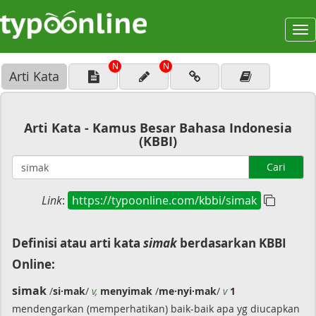
To
na
N
N
Arti Kata
Arti Kata - Kamus Besar Bahasa Indonesia
(KBBI)
Cari
Link
:
https://typoonline.com/kbbi/simak
Definisi atau arti kata
simak
berdasarkan KBBI
Online:
simak
/
si·mak
/
v,
menyimak
/
me·nyi·mak
/
v
1
mendengarkan (memperhatikan) baik-baik apa yg diucapkan