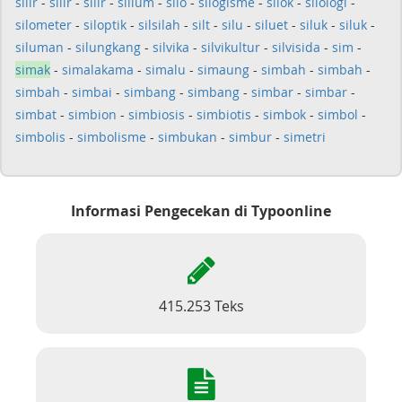
silir
-
silir
-
silir
-
silium
-
silo
-
silogisme
-
silok
-
silologi
-
silometer
-
siloptik
-
silsilah
-
silt
-
silu
-
siluet
-
siluk
-
siluk
-
siluman
-
silungkang
-
silvika
-
silvikultur
-
silvisida
-
sim
-
simak
-
simalakama
-
simalu
-
simaung
-
simbah
-
simbah
-
simbah
-
simbai
-
simbang
-
simbang
-
simbar
-
simbar
-
simbat
-
simbion
-
simbiosis
-
simbiotis
-
simbok
-
simbol
-
simbolis
-
simbolisme
-
simbukan
-
simbur
-
simetri
Informasi Pengecekan di Typoonline
415.253 Teks