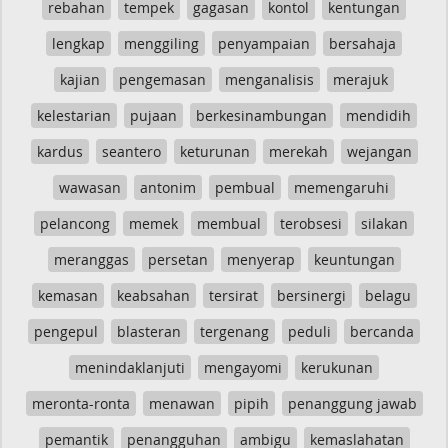
rebahan
tempek
gagasan
kontol
kentungan
lengkap
menggiling
penyampaian
bersahaja
kajian
pengemasan
menganalisis
merajuk
kelestarian
pujaan
berkesinambungan
mendidih
kardus
seantero
keturunan
merekah
wejangan
wawasan
antonim
pembual
memengaruhi
pelancong
memek
membual
terobsesi
silakan
meranggas
persetan
menyerap
keuntungan
kemasan
keabsahan
tersirat
bersinergi
belagu
pengepul
blasteran
tergenang
peduli
bercanda
menindaklanjuti
mengayomi
kerukunan
meronta-ronta
menawan
pipih
penanggung jawab
pemantik
penangguhan
ambigu
kemaslahatan