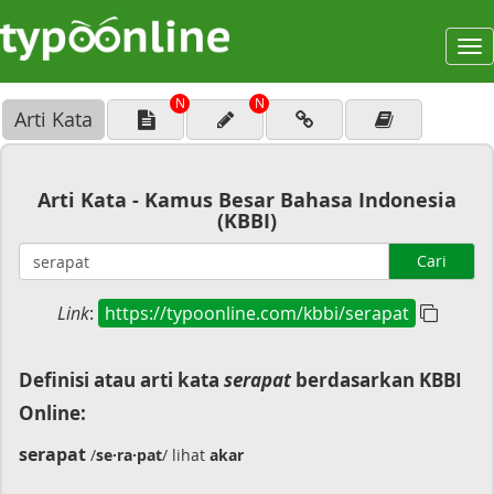
To
na
N
N
Arti Kata
Arti Kata - Kamus Besar Bahasa Indonesia
(KBBI)
Cari
Link
:
https://typoonline.com/kbbi/serapat
Definisi atau arti kata
serapat
berdasarkan KBBI
Online:
serapat
/
se·ra·pat
/ lihat
akar