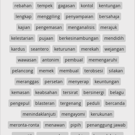
rebahan
tempek
gagasan
kontol
kentungan
lengkap
menggiling
penyampaian
bersahaja
kajian
pengemasan
menganalisis
merajuk
kelestarian
pujaan
berkesinambungan
mendidih
kardus
seantero
keturunan
merekah
wejangan
wawasan
antonim
pembual
memengaruhi
pelancong
memek
membual
terobsesi
silakan
meranggas
persetan
menyerap
keuntungan
kemasan
keabsahan
tersirat
bersinergi
belagu
pengepul
blasteran
tergenang
peduli
bercanda
menindaklanjuti
mengayomi
kerukunan
meronta-ronta
menawan
pipih
penanggung jawab