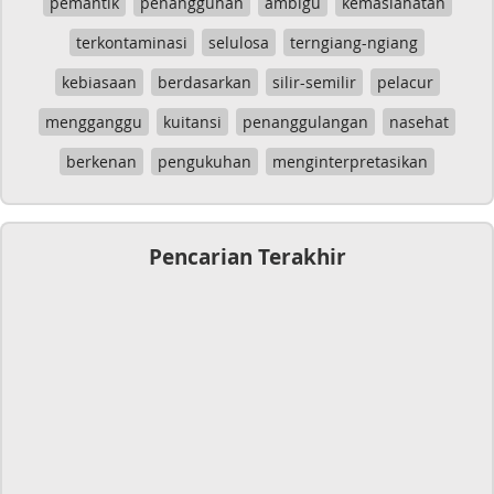
pemantik
penangguhan
ambigu
kemaslahatan
terkontaminasi
selulosa
terngiang-ngiang
kebiasaan
berdasarkan
silir-semilir
pelacur
mengganggu
kuitansi
penanggulangan
nasehat
berkenan
pengukuhan
menginterpretasikan
Pencarian Terakhir