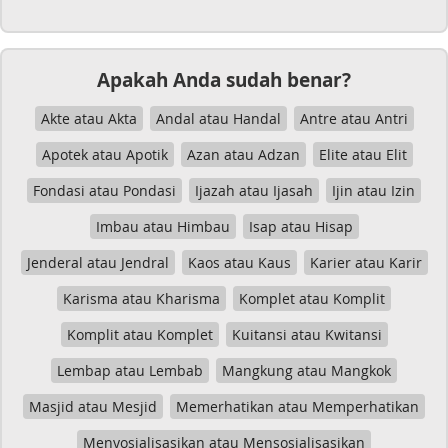
Apakah Anda sudah benar?
Akte atau Akta
Andal atau Handal
Antre atau Antri
Apotek atau Apotik
Azan atau Adzan
Elite atau Elit
Fondasi atau Pondasi
Ijazah atau Ijasah
Ijin atau Izin
Imbau atau Himbau
Isap atau Hisap
Jenderal atau Jendral
Kaos atau Kaus
Karier atau Karir
Karisma atau Kharisma
Komplet atau Komplit
Komplit atau Komplet
Kuitansi atau Kwitansi
Lembap atau Lembab
Mangkung atau Mangkok
Masjid atau Mesjid
Memerhatikan atau Memperhatikan
Menyosialisasikan atau Mensosialisasikan