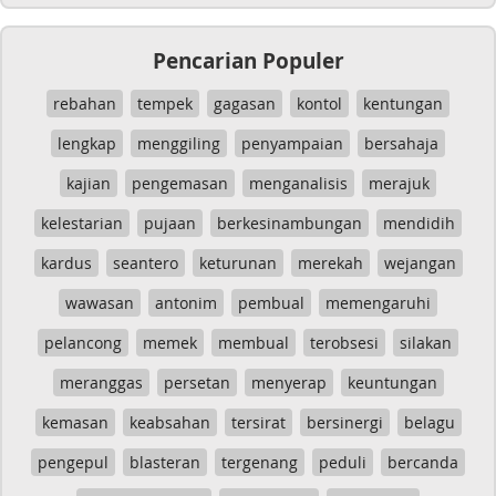
Pencarian Populer
rebahan
tempek
gagasan
kontol
kentungan
lengkap
menggiling
penyampaian
bersahaja
kajian
pengemasan
menganalisis
merajuk
kelestarian
pujaan
berkesinambungan
mendidih
kardus
seantero
keturunan
merekah
wejangan
wawasan
antonim
pembual
memengaruhi
pelancong
memek
membual
terobsesi
silakan
meranggas
persetan
menyerap
keuntungan
kemasan
keabsahan
tersirat
bersinergi
belagu
pengepul
blasteran
tergenang
peduli
bercanda