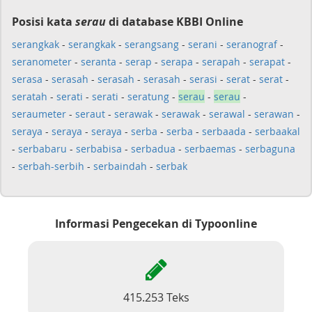
Posisi kata
serau
di database KBBI Online
serangkak
-
serangkak
-
serangsang
-
serani
-
seranograf
-
seranometer
-
seranta
-
serap
-
serapa
-
serapah
-
serapat
-
serasa
-
serasah
-
serasah
-
serasah
-
serasi
-
serat
-
serat
-
seratah
-
serati
-
serati
-
seratung
-
serau
-
serau
-
seraumeter
-
seraut
-
serawak
-
serawak
-
serawal
-
serawan
-
seraya
-
seraya
-
seraya
-
serba
-
serba
-
serbaada
-
serbaakal
-
serbabaru
-
serbabisa
-
serbadua
-
serbaemas
-
serbaguna
-
serbah-serbih
-
serbaindah
-
serbak
Informasi Pengecekan di Typoonline
415.253 Teks