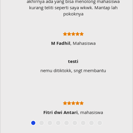
akhirnya ada yang bisa menolong mahasiswa
kurang teliti seperti saya wkwk. Mantap lah
pokoknya
M Fadhil
, Mahasiswa
testi
nemu ditiktokk, sngt membantu
Fitri dwi Antari
, mahasiswa