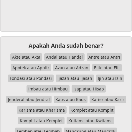
Apakah Anda sudah benar?
Akte atau Akta
Andal atau Handal
Antre atau Antri
Apotek atau Apotik
Azan atau Adzan
Elite atau Elit
Fondasi atau Pondasi
Ijazah atau Ijasah
Ijin atau Izin
Imbau atau Himbau
Isap atau Hisap
Jenderal atau Jendral
Kaos atau Kaus
Karier atau Karir
Karisma atau Kharisma
Komplet atau Komplit
Komplit atau Komplet
Kuitansi atau Kwitansi
Lembap atau Lembab
Mangkung atau Mangkok