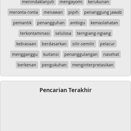
menindaklanjuti
mengayomi
kerukunan
meronta-ronta
menawan
pipih
penanggung jawab
pemantik
penangguhan
ambigu
kemaslahatan
terkontaminasi
selulosa
terngiang-ngiang
kebiasaan
berdasarkan
silir-semilir
pelacur
mengganggu
kuitansi
penanggulangan
nasehat
berkenan
pengukuhan
menginterpretasikan
Pencarian Terakhir