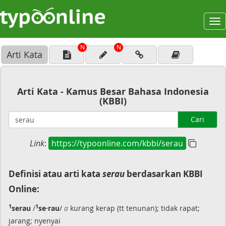
To
na
N
N
Arti Kata
Arti Kata - Kamus Besar Bahasa Indonesia
(KBBI)
Cari
Link
:
https://typoonline.com/kbbi/serau
Definisi atau arti kata
serau
berdasarkan KBBI
Online:
1
1
serau
/
se·rau
/
a
kurang kerap (tt tenunan); tidak rapat;
jarang; nyenyai