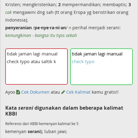
Kristen; mengkristenkan;
2
mempermandikan; membaptis;
3
cak
mengawini dng sah (tt orang Eropa yg beristrikan orang
Indonesia);
penyeranian
/
pe·nye·ra·ni·an
/
n
perihal menjadi serani:
kemungkinan - bangsa itu tipis sekali
tidak
jaman
lagi
manual
check
typo
Ayoo
Cek Dokumen
atau
Cek Kalimat
kamu gratis!!
Kata
serani
digunakan dalam beberapa kalimat
KBBI
Referensi dari KBBI kemenyan kalimat ke 5
kemenyan
serani
); luban jawi;