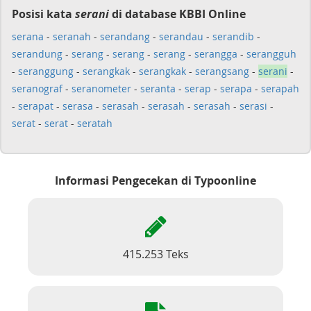
Posisi kata
serani
di database KBBI Online
serana
-
seranah
-
serandang
-
serandau
-
serandib
-
serandung
-
serang
-
serang
-
serang
-
serangga
-
serangguh
-
seranggung
-
serangkak
-
serangkak
-
serangsang
-
serani
-
seranograf
-
seranometer
-
seranta
-
serap
-
serapa
-
serapah
-
serapat
-
serasa
-
serasah
-
serasah
-
serasah
-
serasi
-
serat
-
serat
-
seratah
Informasi Pengecekan di Typoonline
415.253 Teks