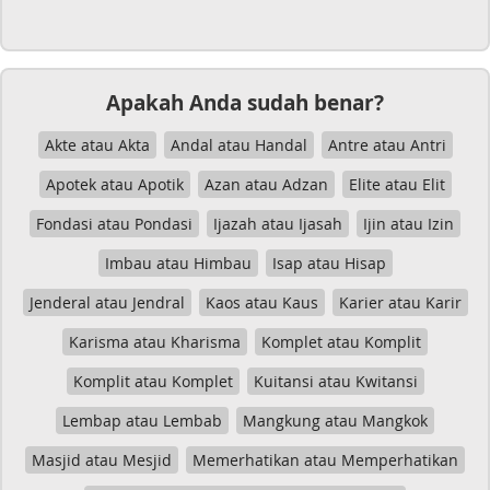
Apakah Anda sudah benar?
Akte atau Akta
Andal atau Handal
Antre atau Antri
Apotek atau Apotik
Azan atau Adzan
Elite atau Elit
Fondasi atau Pondasi
Ijazah atau Ijasah
Ijin atau Izin
Imbau atau Himbau
Isap atau Hisap
Jenderal atau Jendral
Kaos atau Kaus
Karier atau Karir
Karisma atau Kharisma
Komplet atau Komplit
Komplit atau Komplet
Kuitansi atau Kwitansi
Lembap atau Lembab
Mangkung atau Mangkok
Masjid atau Mesjid
Memerhatikan atau Memperhatikan