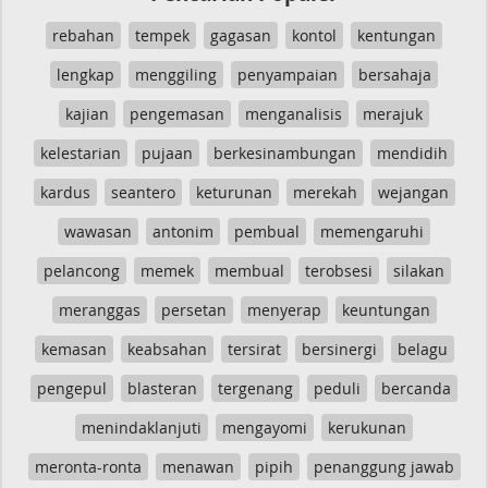
rebahan
tempek
gagasan
kontol
kentungan
lengkap
menggiling
penyampaian
bersahaja
kajian
pengemasan
menganalisis
merajuk
kelestarian
pujaan
berkesinambungan
mendidih
kardus
seantero
keturunan
merekah
wejangan
wawasan
antonim
pembual
memengaruhi
pelancong
memek
membual
terobsesi
silakan
meranggas
persetan
menyerap
keuntungan
kemasan
keabsahan
tersirat
bersinergi
belagu
pengepul
blasteran
tergenang
peduli
bercanda
menindaklanjuti
mengayomi
kerukunan
meronta-ronta
menawan
pipih
penanggung jawab