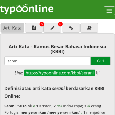
To
na
N
N
Arti Kata
Arti Kata - Kamus Besar Bahasa Indonesia
(KBBI)
Cari
Link
:
https://typoonline.com/kbbi/serani
Definisi atau arti kata
serani
berdasarkan KBBI
Online:
Serani
/
Se·ra·ni
/
n
1
Kristen;
2
ark
Indo-Eropa;
3
kl
orang
Portugis;
menyeranikan
/
me·nye·ra·ni·kan
/
v
1
menjadikan