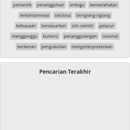
pemantik
penangguhan
ambigu
kemaslahatan
terkontaminasi
selulosa
terngiang-ngiang
kebiasaan
berdasarkan
silir-semilir
pelacur
mengganggu
kuitansi
penanggulangan
nasehat
berkenan
pengukuhan
menginterpretasikan
Pencarian Terakhir