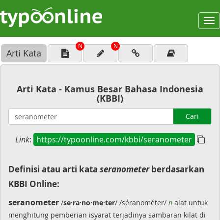
To
na
N
N
Arti Kata
Arti Kata - Kamus Besar Bahasa Indonesia
(KBBI)
Cari
Link
:
https://typoonline.com/kbbi/seranometer
Definisi atau arti kata
seranometer
berdasarkan
KBBI Online:
seranometer
/
se·ra·no·me·ter
/ /séranométer/
n
alat untuk
menghitung pemberian isyarat terjadinya sambaran kilat di