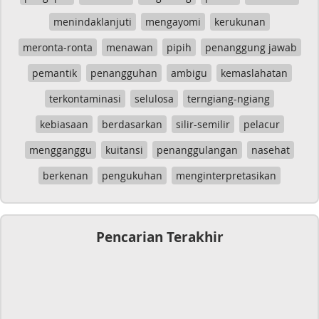
menindaklanjuti
mengayomi
kerukunan
meronta-ronta
menawan
pipih
penanggung jawab
pemantik
penangguhan
ambigu
kemaslahatan
terkontaminasi
selulosa
terngiang-ngiang
kebiasaan
berdasarkan
silir-semilir
pelacur
mengganggu
kuitansi
penanggulangan
nasehat
berkenan
pengukuhan
menginterpretasikan
Pencarian Terakhir