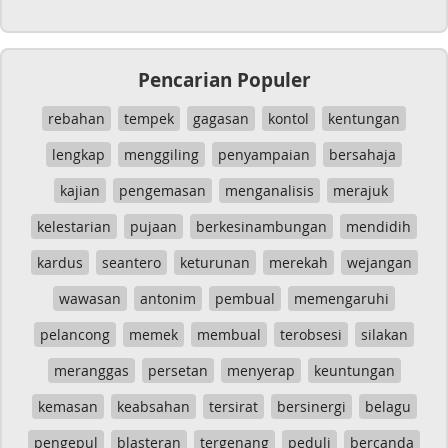
Pencarian Populer
rebahan
tempek
gagasan
kontol
kentungan
lengkap
menggiling
penyampaian
bersahaja
kajian
pengemasan
menganalisis
merajuk
kelestarian
pujaan
berkesinambungan
mendidih
kardus
seantero
keturunan
merekah
wejangan
wawasan
antonim
pembual
memengaruhi
pelancong
memek
membual
terobsesi
silakan
meranggas
persetan
menyerap
keuntungan
kemasan
keabsahan
tersirat
bersinergi
belagu
pengepul
blasteran
tergenang
peduli
bercanda