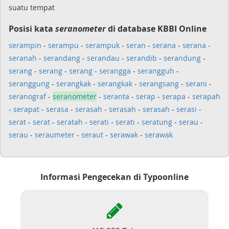
suatu tempat
Posisi kata
seranometer
di database KBBI Online
serampin
-
serampu
-
serampuk
-
seran
-
serana
-
serana
-
seranah
-
serandang
-
serandau
-
serandib
-
serandung
-
serang
-
serang
-
serang
-
serangga
-
serangguh
-
seranggung
-
serangkak
-
serangkak
-
serangsang
-
serani
-
seranograf
-
seranometer
-
seranta
-
serap
-
serapa
-
serapah
-
serapat
-
serasa
-
serasah
-
serasah
-
serasah
-
serasi
-
serat
-
serat
-
seratah
-
serati
-
serati
-
seratung
-
serau
-
serau
-
seraumeter
-
seraut
-
serawak
-
serawak
Informasi Pengecekan di Typoonline