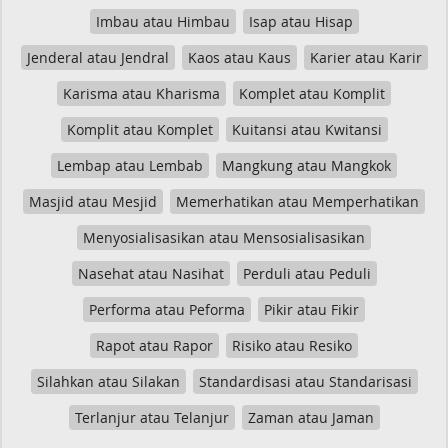
Imbau atau Himbau
Isap atau Hisap
Jenderal atau Jendral
Kaos atau Kaus
Karier atau Karir
Karisma atau Kharisma
Komplet atau Komplit
Komplit atau Komplet
Kuitansi atau Kwitansi
Lembap atau Lembab
Mangkung atau Mangkok
Masjid atau Mesjid
Memerhatikan atau Memperhatikan
Menyosialisasikan atau Mensosialisasikan
Nasehat atau Nasihat
Perduli atau Peduli
Performa atau Peforma
Pikir atau Fikir
Rapot atau Rapor
Risiko atau Resiko
Silahkan atau Silakan
Standardisasi atau Standarisasi
Terlanjur atau Telanjur
Zaman atau Jaman