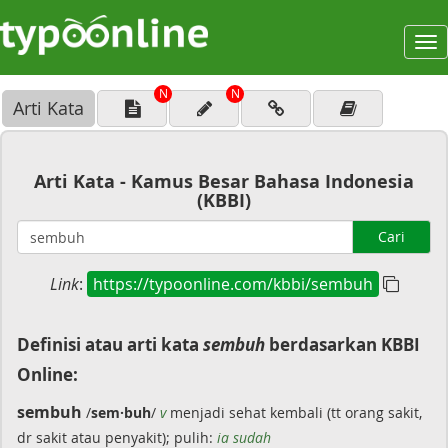
To
na
N
N
Arti Kata
Arti Kata - Kamus Besar Bahasa Indonesia
(KBBI)
Cari
Link
:
https://typoonline.com/kbbi/sembuh
Definisi atau arti kata
sembuh
berdasarkan KBBI
Online:
sembuh
/
sem·buh
/
v
menjadi sehat kembali (tt orang sakit,
dr sakit atau penyakit); pulih:
ia sudah