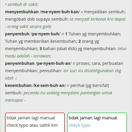
• sembuh dr sakit;
menyembuhkan
/
me·nyem·buh·kan
/
v
menjadikan sembuh;
mengobati dsb supaya sembuh:
ia menjadi terkenal krn dapat
- orang sakit secara gaib;
penyembuh
/
pe·nyem·buh
/
n
1
Tuhan yg menyembuhkan;
Tuhan yg memberikan kesembuhan;
2
orang yg
menyembuhkan;
3
bahan (obat dsb) yg menyembuhkan:
telur
madu adalah - seriawan;
penyembuhan
/
pe·nyem·buh·an
/
n
proses, cara, perbuatan
menyembuhkan; pemulihan:
air suci itu disalahgunakan sbg
obat -;
kesembuhan
/
ke·sem·buh·an
/
n
perihal (yg bersifat)
sembuh:
pecandu itu sedang menjalani pantangan untuk
mencapai -
tidak
jaman
lagi
manual
check
typo