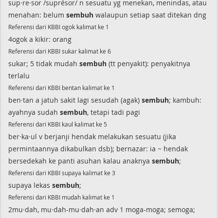
sup·re·sor /suprésor/ n sesuatu yg menekan, menindas, atau
menahan: belum
sembuh
walaupun setiap saat ditekan dng
Referensi dari KBBI ogok kalimat ke 1
4ogok a kikir: orang
Referensi dari KBBI sukar kalimat ke 6
sukar; 5 tidak mudah
sembuh
(tt penyakit): penyakitnya
terlalu
Referensi dari KBBI bentan kalimat ke 1
ben·tan a jatuh sakit lagi sesudah (agak)
sembuh
; kambuh:
ayahnya sudah
sembuh
, tetapi tadi pagi
Referensi dari KBBI kaul kalimat ke 5
ber·ka·ul v berjanji hendak melakukan sesuatu (jika
permintaannya dikabulkan dsb); bernazar: ia ~ hendak
bersedekah ke panti asuhan kalau anaknya
sembuh
;
Referensi dari KBBI supaya kalimat ke 3
supaya lekas
sembuh
;
Referensi dari KBBI mudah kalimat ke 1
2mu·dah, mu·dah-mu·dah·an adv 1 moga-moga; semoga;