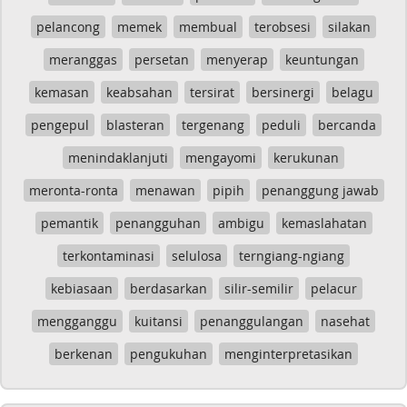
pelancong
memek
membual
terobsesi
silakan
meranggas
persetan
menyerap
keuntungan
kemasan
keabsahan
tersirat
bersinergi
belagu
pengepul
blasteran
tergenang
peduli
bercanda
menindaklanjuti
mengayomi
kerukunan
meronta-ronta
menawan
pipih
penanggung jawab
pemantik
penangguhan
ambigu
kemaslahatan
terkontaminasi
selulosa
terngiang-ngiang
kebiasaan
berdasarkan
silir-semilir
pelacur
mengganggu
kuitansi
penanggulangan
nasehat
berkenan
pengukuhan
menginterpretasikan