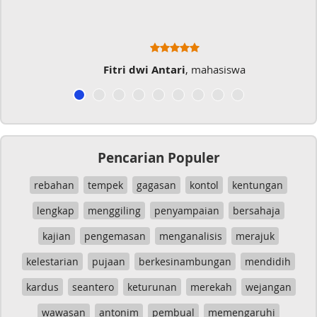
hasiswa
Musicer Indo
Pencarian Populer
rebahan
tempek
gagasan
kontol
kentungan
lengkap
menggiling
penyampaian
bersahaja
kajian
pengemasan
menganalisis
merajuk
kelestarian
pujaan
berkesinambungan
mendidih
kardus
seantero
keturunan
merekah
wejangan
wawasan
antonim
pembual
memengaruhi