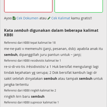
Ayoo
Cek Dokumen
atau
Cek Kalimat
kamu gratis!!
Kata
sembuh
digunakan dalam beberapa kalimat
KBBI
Referensi dari KBBI tepat kalimat ke 18
me·ne·pati v memenuhi (janji, pesanan, dsb): apabila anak itu
sembuh
, dipanggillah juru pantun untuk ~ janji;
Referensi dari KBBI residivistis kalimat ke 1
re·si·di·vis·tis /résidivistis/ a 1 Huk bersifat mengulangi lagi
tindak kejahatan yg serupa; 2 Dok bersifat kambuh lagi dr
sakit setelah dinyatakan
sembuh
atau tampak
sembuh
untuk
jangka tertentu
Referensi dari KBBI ringkih kalimat ke 2
ringkih krn baru
sembuh
Referensi dari KBBI supresor kalimat ke 1