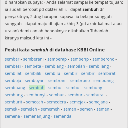
diharapkan supaya: - Anda selamat sampai ke tempat tujuan;
ia sudah berobat pd dokter ahli, - dapat
sembuh
dr
penyakitnya; 2 dng harapan supaya: ia belajar sungguh-
sungguh - dapat maju dl ujian akhir; 3 (pd akhir kalimat atau
uraian) demikianlah hendaknya: dikabulkan Tuhanlah
kiranya maksud kita ini -
Posisi kata
sembuh
di database KBBI Online
sember
-
semberani
-
semberap
-
semberip
-
semberono
-
sembesi
-
sembeta
-
sembiang
-
sembilan
-
sembilang
-
sembilat
-
sembilik
-
sembilu
-
sembir
-
sembir
-
sembirat
-
semboja
-
semboyan
-
sembrani
-
sembrono
-
sembuang
-
sembuang
-
sembuh
-
sembul
-
sembul
-
sembung
-
sembung
-
sembunyi
-
sembur
-
sembur
-
semburat
-
semburit
-
semecah
-
semedera
-
semejak
-
semejana
-
semek
-
semeleh
-
sememeh
-
semen
-
semen
-
semen
-
semena
-
semenanjung
-
semenda