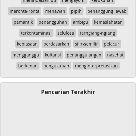
menindaklanjuti
mengayomi
kerukunan
meronta-ronta
menawan
pipih
penanggung jawab
pemantik
penangguhan
ambigu
kemaslahatan
terkontaminasi
selulosa
terngiang-ngiang
kebiasaan
berdasarkan
silir-semilir
pelacur
mengganggu
kuitansi
penanggulangan
nasehat
berkenan
pengukuhan
menginterpretasikan
Pencarian Terakhir