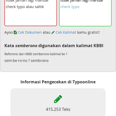
tidak
jaman
lagi
manual
check
typo
Ayoo
Cek Dokumen
atau
Cek Kalimat
kamu gratis!!
Kata
semberono
digunakan dalam kalimat KBBI
Referensi dari KBBI semberono kalimat ke 1
sem·be·ro·no ? sembrono
Informasi Pengecekan di Typoonline
415.253 Teks