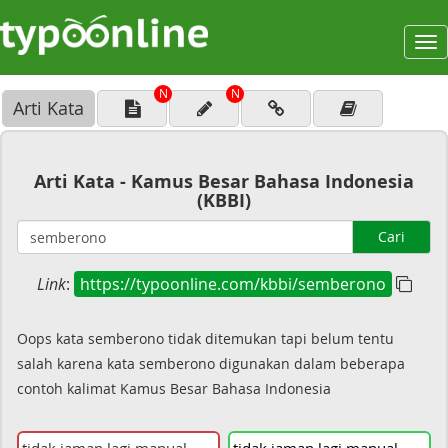
To
na
N
N
Arti Kata
Arti Kata - Kamus Besar Bahasa Indonesia
(KBBI)
Cari
Link
:
https://typoonline.com/kbbi/semberono
Oops kata semberono tidak ditemukan tapi belum tentu
salah karena kata semberono digunakan dalam beberapa
contoh kalimat Kamus Besar Bahasa Indonesia