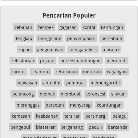
Pencarian Populer
rebahan
tempek
gagasan
kontol
kentungan
lengkap
menggiling
penyampaian
bersahaja
kajian
pengemasan
menganalisis
merajuk
kelestarian
pujaan
berkesinambungan
mendidih
kardus
seantero
keturunan
merekah
wejangan
wawasan
antonim
pembual
memengaruhi
pelancong
memek
membual
terobsesi
silakan
meranggas
persetan
menyerap
keuntungan
kemasan
keabsahan
tersirat
bersinergi
belagu
pengepul
blasteran
tergenang
peduli
bercanda