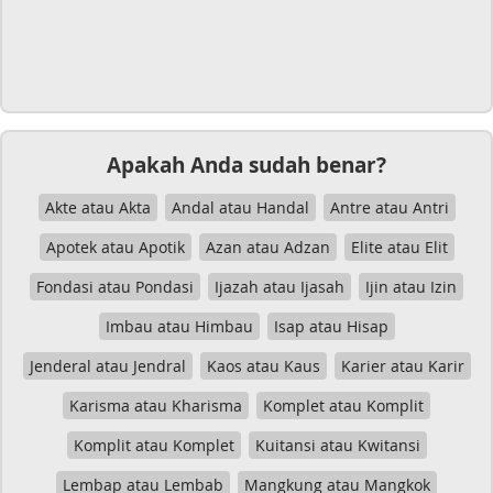
Apakah Anda sudah benar?
Akte atau Akta
Andal atau Handal
Antre atau Antri
Apotek atau Apotik
Azan atau Adzan
Elite atau Elit
Fondasi atau Pondasi
Ijazah atau Ijasah
Ijin atau Izin
Imbau atau Himbau
Isap atau Hisap
Jenderal atau Jendral
Kaos atau Kaus
Karier atau Karir
Karisma atau Kharisma
Komplet atau Komplit
Komplit atau Komplet
Kuitansi atau Kwitansi
Lembap atau Lembab
Mangkung atau Mangkok