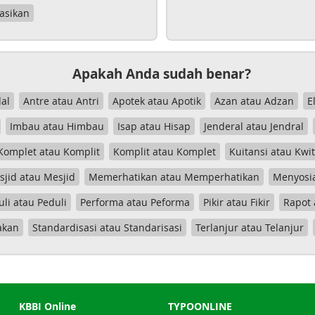
asikan
Apakah Anda sudah benar?
al
Antre atau Antri
Apotek atau Apotik
Azan atau Adzan
E
Imbau atau Himbau
Isap atau Hisap
Jenderal atau Jendral
Komplet atau Komplit
Komplit atau Komplet
Kuitansi atau Kwi
jid atau Mesjid
Memerhatikan atau Memperhatikan
Menyosia
uli atau Peduli
Performa atau Peforma
Pikir atau Fikir
Rapot 
akan
Standardisasi atau Standarisasi
Terlanjur atau Telanjur
KBBI Online
TYPOONLINE