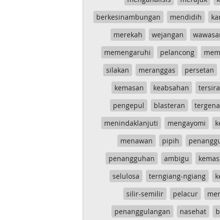
berkesinambungan
mendidih
ka
merekah
wejangan
wawasa
memengaruhi
pelancong
mem
silakan
meranggas
persetan
kemasan
keabsahan
tersira
pengepul
blasteran
tergen
menindaklanjuti
mengayomi
k
menawan
pipih
penangg
penangguhan
ambigu
kemas
selulosa
terngiang-ngiang
k
silir-semilir
pelacur
me
penanggulangan
nasehat
b