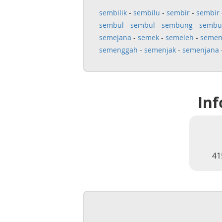
sembilik
-
sembilu
-
sembir
-
sembir
sembul
-
sembul
-
sembung
-
sembu
semejana
-
semek
-
semeleh
-
seme
semenggah
-
semenjak
-
semenjana
Inf
41