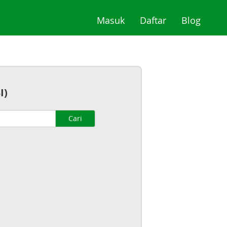
(current)
(current)
(curre
Masuk
Daftar
Blog
I)
Cari