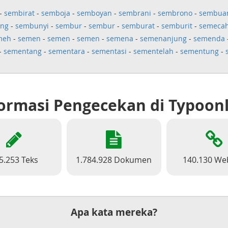
-
sembirat
-
semboja
-
semboyan
-
sembrani
-
sembrono
-
sembua
ng
-
sembunyi
-
sembur
-
sembur
-
semburat
-
semburit
-
semeca
meh
-
semen
-
semen
-
semen
-
semena
-
semenanjung
-
semenda
-
sementang
-
sementara
-
sementasi
-
sementelah
-
sementung
-
ormasi Pengecekan di Typoon
5.253 Teks
1.784.928 Dokumen
140.130 We
Apa kata mereka?