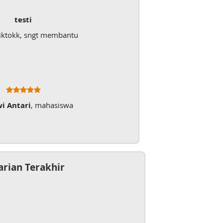
testi
iktokk, sngt membantu
wi Antari
, mahasiswa
arian Terakhir