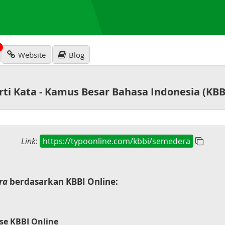
N
Website
Blog
rti Kata - Kamus Besar Bahasa Indonesia (KBB
Link
:
https://typoonline.com/kbbi/semedera
ra
berdasarkan KBBI Online:
se KBBI Online