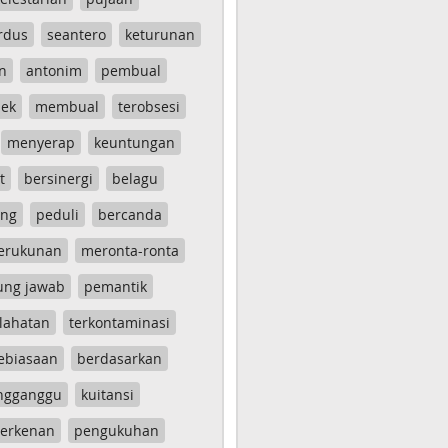
rdus
seantero
keturunan
n
antonim
pembual
ek
membual
terobsesi
menyerap
keuntungan
t
bersinergi
belagu
ang
peduli
bercanda
erukunan
meronta-ronta
ung jawab
pemantik
lahatan
terkontaminasi
ebiasaan
berdasarkan
ngganggu
kuitansi
erkenan
pengukuhan