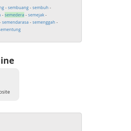
ng
-
sembuang
-
sembuh
-
h
-
semedera
-
semejak
-
-
semendarasa
-
semenggah
-
sementung
line
bsite