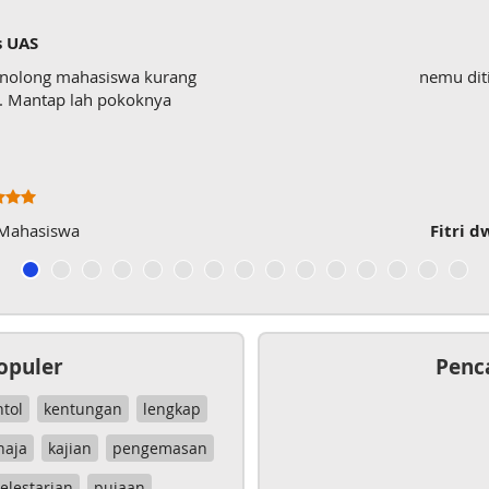
s UAS
enolong mahasiswa kurang
nemu dit
wk. Mantap lah pokoknya
 Mahasiswa
Fitri d
opuler
Penc
ntol
kentungan
lengkap
haja
kajian
pengemasan
elestarian
pujaan