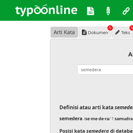
N
Arti Kata
Dokumen
Teks
A
Definisi atau arti kata
semede
semedera
/
se·me·de·ra
/ ?
samudra
Posisi kata
semedera
di databa