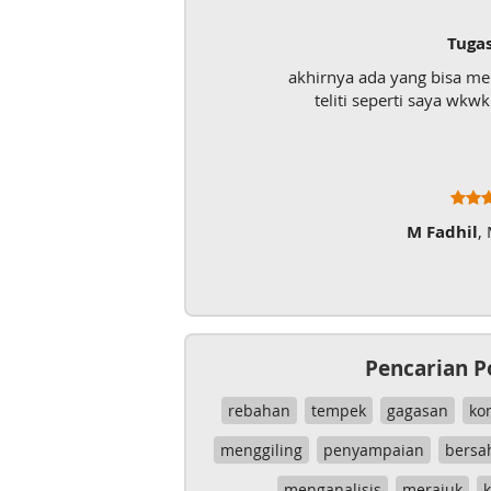
Tuga
akhirnya ada yang bisa m
teliti seperti saya wk
M Fadhil
,
Pencarian P
rebahan
tempek
gagasan
ko
menggiling
penyampaian
bersa
menganalisis
merajuk
k