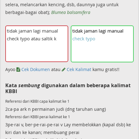
selera, melancarkan kencing, dsb, daunnya juga untuk
berbagai-bagai obat);
Blumea balsamifera
tidak
jaman
lagi
manual
check
typo
Ayoo
Cek Dokumen
atau
Cek Kalimat
kamu gratis!!
Kata
sembung
digunakan dalam beberapa kalimat
KBBI
Referensi dari KBBI capa kalimat ke 1
2ca·pa ark n permainan judi (dng taruhan uang)
Referensi dari KBBI perai kalimat ke 1
3pe·rai v, ber·pe·rai-pe·rai v Lay membelokkan (kapal dsb) ke
kiri dan ke kanan; membuang perai