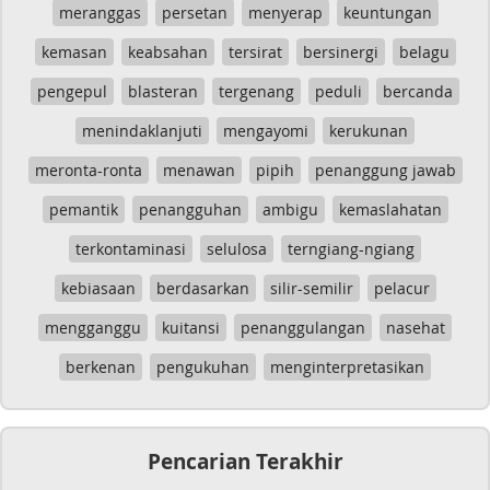
meranggas
persetan
menyerap
keuntungan
kemasan
keabsahan
tersirat
bersinergi
belagu
pengepul
blasteran
tergenang
peduli
bercanda
menindaklanjuti
mengayomi
kerukunan
meronta-ronta
menawan
pipih
penanggung jawab
pemantik
penangguhan
ambigu
kemaslahatan
terkontaminasi
selulosa
terngiang-ngiang
kebiasaan
berdasarkan
silir-semilir
pelacur
mengganggu
kuitansi
penanggulangan
nasehat
berkenan
pengukuhan
menginterpretasikan
Pencarian Terakhir