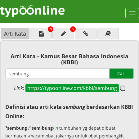
To
na
N
N
Arti Kata
Arti Kata - Kamus Besar Bahasa Indonesia
(KBBI)
Cari
Link
:
https://typoonline.com/kbbi/sembung
Definisi atau arti kata
sembung
berdasarkan KBBI
Online:
1
1
sembung
/
sem·bung
/
n
tumbuhan yg dapat dibuat
bermacam-macam obat (akarnya untuk obat pembangkit