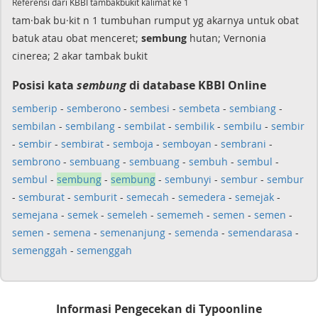
Referensi dari KBBI tambakbukit kalimat ke 1
tam·bak bu·kit n 1 tumbuhan rumput yg akarnya untuk obat
batuk atau obat menceret;
sembung
hutan; Vernonia
cinerea; 2 akar tambak bukit
Posisi kata
sembung
di database KBBI Online
semberip
-
semberono
-
sembesi
-
sembeta
-
sembiang
-
sembilan
-
sembilang
-
sembilat
-
sembilik
-
sembilu
-
sembir
-
sembir
-
sembirat
-
semboja
-
semboyan
-
sembrani
-
sembrono
-
sembuang
-
sembuang
-
sembuh
-
sembul
-
sembul
-
sembung
-
sembung
-
sembunyi
-
sembur
-
sembur
-
semburat
-
semburit
-
semecah
-
semedera
-
semejak
-
semejana
-
semek
-
semeleh
-
sememeh
-
semen
-
semen
-
semen
-
semena
-
semenanjung
-
semenda
-
semendarasa
-
semenggah
-
semenggah
Informasi Pengecekan di Typoonline