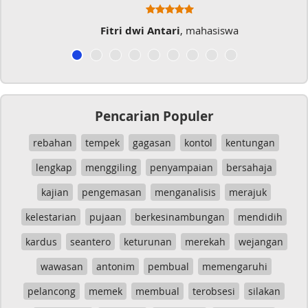
Fitri dwi Antari
, mahasiswa
Pencarian Populer
rebahan
tempek
gagasan
kontol
kentungan
lengkap
menggiling
penyampaian
bersahaja
kajian
pengemasan
menganalisis
merajuk
kelestarian
pujaan
berkesinambungan
mendidih
kardus
seantero
keturunan
merekah
wejangan
wawasan
antonim
pembual
memengaruhi
pelancong
memek
membual
terobsesi
silakan