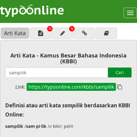
To
na
N
N
Arti Kata
Arti Kata - Kamus Besar Bahasa Indonesia
(KBBI)
Cari
Link
:
https://typoonline.com/kbbi/sampilik
Definisi atau arti kata
sampilik
berdasarkan KBBI
Online:
sampilik
/
sam·pi·lik
/
a
kikir; pelit