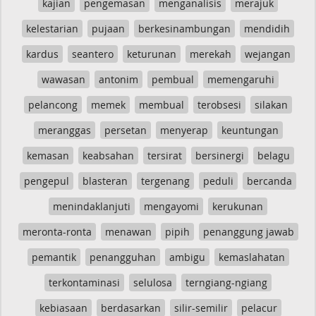
kajian
pengemasan
menganalisis
merajuk
kelestarian
pujaan
berkesinambungan
mendidih
kardus
seantero
keturunan
merekah
wejangan
wawasan
antonim
pembual
memengaruhi
pelancong
memek
membual
terobsesi
silakan
meranggas
persetan
menyerap
keuntungan
kemasan
keabsahan
tersirat
bersinergi
belagu
pengepul
blasteran
tergenang
peduli
bercanda
menindaklanjuti
mengayomi
kerukunan
meronta-ronta
menawan
pipih
penanggung jawab
pemantik
penangguhan
ambigu
kemaslahatan
terkontaminasi
selulosa
terngiang-ngiang
kebiasaan
berdasarkan
silir-semilir
pelacur