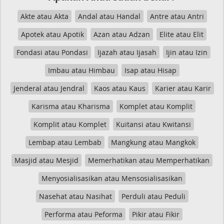
Akte atau Akta
Andal atau Handal
Antre atau Antri
Apotek atau Apotik
Azan atau Adzan
Elite atau Elit
Fondasi atau Pondasi
Ijazah atau Ijasah
Ijin atau Izin
Imbau atau Himbau
Isap atau Hisap
Jenderal atau Jendral
Kaos atau Kaus
Karier atau Karir
Karisma atau Kharisma
Komplet atau Komplit
Komplit atau Komplet
Kuitansi atau Kwitansi
Lembap atau Lembab
Mangkung atau Mangkok
Masjid atau Mesjid
Memerhatikan atau Memperhatikan
Menyosialisasikan atau Mensosialisasikan
Nasehat atau Nasihat
Perduli atau Peduli
Performa atau Peforma
Pikir atau Fikir