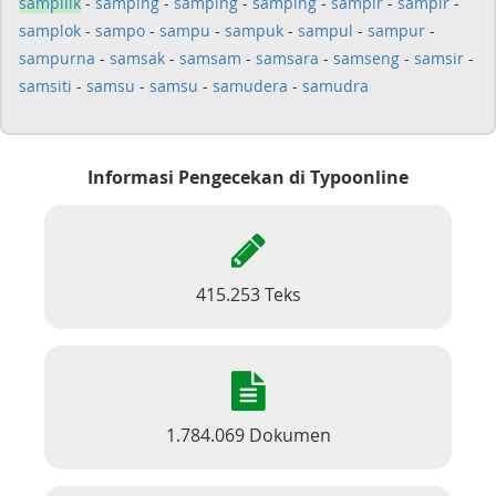
sampilik
-
samping
-
samping
-
samping
-
sampir
-
sampir
-
samplok
-
sampo
-
sampu
-
sampuk
-
sampul
-
sampur
-
sampurna
-
samsak
-
samsam
-
samsara
-
samseng
-
samsir
-
samsiti
-
samsu
-
samsu
-
samudera
-
samudra
Informasi Pengecekan di Typoonline
415.253 Teks
1.784.069 Dokumen