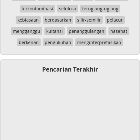
terkontaminasi
selulosa
terngiang-ngiang
kebiasaan
berdasarkan
silir-semilir
pelacur
mengganggu
kuitansi
penanggulangan
nasehat
berkenan
pengukuhan
menginterpretasikan
Pencarian Terakhir