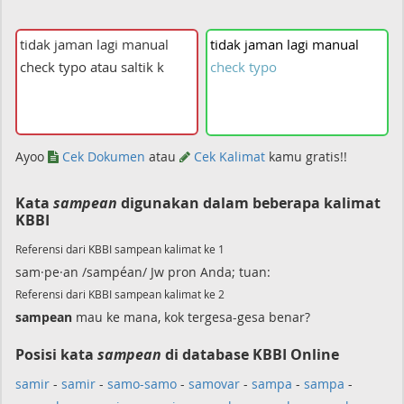
tidak
jaman
lagi
manual
check
typo
Ayoo
Cek Dokumen
atau
Cek Kalimat
kamu gratis!!
Kata
sampean
digunakan dalam beberapa kalimat
KBBI
Referensi dari KBBI sampean kalimat ke 1
sam·pe·an /sampéan/ Jw pron Anda; tuan:
Referensi dari KBBI sampean kalimat ke 2
sampean
mau ke mana, kok tergesa-gesa benar?
Posisi kata
sampean
di database KBBI Online
samir
-
samir
-
samo-samo
-
samovar
-
sampa
-
sampa
-