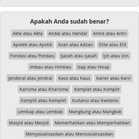
Apakah Anda sudah benar?
Akte atau Akta
Andal atau Handal
Antre atau Antri
Apotek atau Apotik
Azan atau Adzan
Elite atau Elit
Fondasi atau Pondasi
Ijazah atau Ijasah
Ijin atau Izin
Imbau atau Himbau
Isap atau Hisap
Jenderal atau Jendral
Kaos atau Kaus
Karier atau Karir
Karisma atau Kharisma
Komplet atau Komplit
Komplit atau Komplet
Kuitansi atau Kwitansi
Lembap atau Lembab
Mangkung atau Mangkok
Masjid atau Mesjid
Memerhatikan atau Memperhatikan
Menyosialisasikan atau Mensosialisasikan