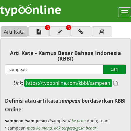
To
na
N
N
Arti Kata
Arti Kata - Kamus Besar Bahasa Indonesia
(KBBI)
Cari
Link
:
https://typoonline.com/kbbi/sampean
Definisi atau arti kata
sampean
berdasarkan KBBI
Online:
sampean
/
sam·pe·an
//sampéan/
Jw pron
Anda; tuan:
• sampean
mau ke mana, kok tergesa-gesa benar?