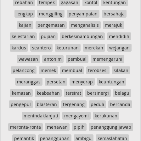
rebahan
tempek
gagasan
kontol
kentungan
lengkap
menggiling
penyampaian
bersahaja
kajian
pengemasan
menganalisis
merajuk
kelestarian
pujaan
berkesinambungan
mendidih
kardus
seantero
keturunan
merekah
wejangan
wawasan
antonim
pembual
memengaruhi
pelancong
memek
membual
terobsesi
silakan
meranggas
persetan
menyerap
keuntungan
kemasan
keabsahan
tersirat
bersinergi
belagu
pengepul
blasteran
tergenang
peduli
bercanda
menindaklanjuti
mengayomi
kerukunan
meronta-ronta
menawan
pipih
penanggung jawab
pemantik
penangguhan
ambigu
kemaslahatan