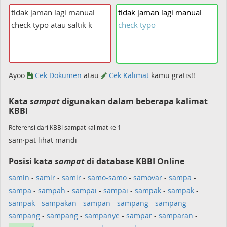
tidak
jaman
lagi
manual
check
typo
Ayoo
Cek Dokumen
atau
Cek Kalimat
kamu gratis!!
Kata
sampat
digunakan dalam beberapa kalimat
KBBI
Referensi dari KBBI sampat kalimat ke 1
sam·pat lihat mandi
Posisi kata
sampat
di database KBBI Online
samin
-
samir
-
samir
-
samo-samo
-
samovar
-
sampa
-
sampa
-
sampah
-
sampai
-
sampai
-
sampak
-
sampak
-
sampak
-
sampakan
-
sampan
-
sampang
-
sampang
-
sampang
-
sampang
-
sampanye
-
sampar
-
samparan
-