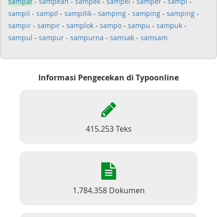
sampat
-
sampean
-
sampek
-
sampel
-
samper
-
sampi
-
sampil
-
sampil
-
sampilik
-
samping
-
samping
-
samping
-
sampir
-
sampir
-
samplok
-
sampo
-
sampu
-
sampuk
-
sampul
-
sampur
-
sampurna
-
samsak
-
samsam
Informasi Pengecekan di Typoonline
415.253 Teks
1.784.358 Dokumen