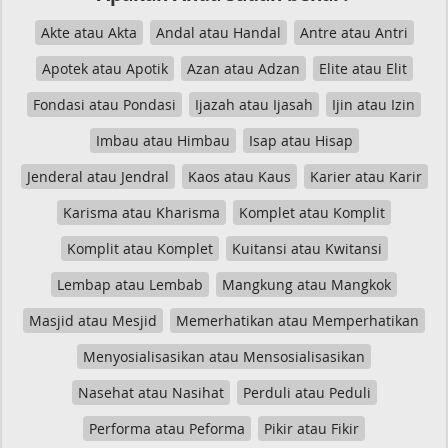
Akte atau Akta
Andal atau Handal
Antre atau Antri
Apotek atau Apotik
Azan atau Adzan
Elite atau Elit
Fondasi atau Pondasi
Ijazah atau Ijasah
Ijin atau Izin
Imbau atau Himbau
Isap atau Hisap
Jenderal atau Jendral
Kaos atau Kaus
Karier atau Karir
Karisma atau Kharisma
Komplet atau Komplit
Komplit atau Komplet
Kuitansi atau Kwitansi
Lembap atau Lembab
Mangkung atau Mangkok
Masjid atau Mesjid
Memerhatikan atau Memperhatikan
Menyosialisasikan atau Mensosialisasikan
Nasehat atau Nasihat
Perduli atau Peduli
Performa atau Peforma
Pikir atau Fikir