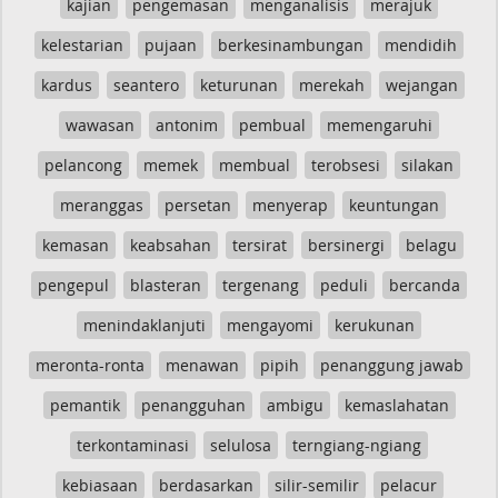
kajian
pengemasan
menganalisis
merajuk
kelestarian
pujaan
berkesinambungan
mendidih
kardus
seantero
keturunan
merekah
wejangan
wawasan
antonim
pembual
memengaruhi
pelancong
memek
membual
terobsesi
silakan
meranggas
persetan
menyerap
keuntungan
kemasan
keabsahan
tersirat
bersinergi
belagu
pengepul
blasteran
tergenang
peduli
bercanda
menindaklanjuti
mengayomi
kerukunan
meronta-ronta
menawan
pipih
penanggung jawab
pemantik
penangguhan
ambigu
kemaslahatan
terkontaminasi
selulosa
terngiang-ngiang
kebiasaan
berdasarkan
silir-semilir
pelacur