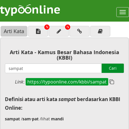
To
na
N
N
Arti Kata
Arti Kata - Kamus Besar Bahasa Indonesia
(KBBI)
Cari
Link
:
https://typoonline.com/kbbi/sampat
Definisi atau arti kata
sampat
berdasarkan KBBI
Online:
sampat
/
sam·pat
/lihat
mandi