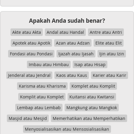
Apakah Anda sudah benar?
Akte atau Akta
Andal atau Handal
Antre atau Antri
Apotek atau Apotik
Azan atau Adzan
Elite atau Elit
Fondasi atau Pondasi
Ijazah atau Ijasah
Ijin atau Izin
Imbau atau Himbau
Isap atau Hisap
Jenderal atau Jendral
Kaos atau Kaus
Karier atau Karir
Karisma atau Kharisma
Komplet atau Komplit
Komplit atau Komplet
Kuitansi atau Kwitansi
Lembap atau Lembab
Mangkung atau Mangkok
Masjid atau Mesjid
Memerhatikan atau Memperhatikan
Menyosialisasikan atau Mensosialisasikan