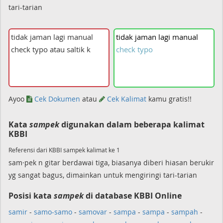
tari-tarian
tidak
jaman
lagi
manual
check
typo
Ayoo
Cek Dokumen
atau
Cek Kalimat
kamu gratis!!
Kata
sampek
digunakan dalam beberapa kalimat
KBBI
Referensi dari KBBI sampek kalimat ke 1
sam·pek n gitar berdawai tiga, biasanya diberi hiasan berukir
yg sangat bagus, dimainkan untuk mengiringi tari-tarian
Posisi kata
sampek
di database KBBI Online
samir
-
samo-samo
-
samovar
-
sampa
-
sampa
-
sampah
-