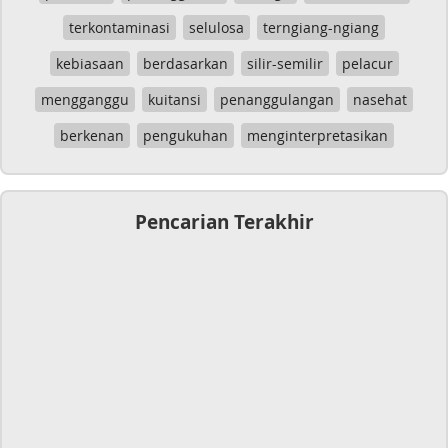
terkontaminasi
selulosa
terngiang-ngiang
kebiasaan
berdasarkan
silir-semilir
pelacur
mengganggu
kuitansi
penanggulangan
nasehat
berkenan
pengukuhan
menginterpretasikan
Pencarian Terakhir