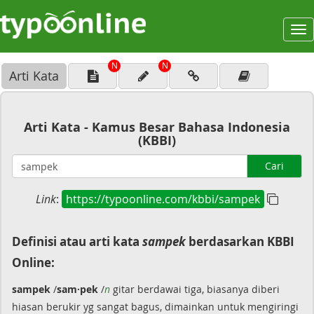
To
na
N
N
Arti Kata
Arti Kata - Kamus Besar Bahasa Indonesia
(KBBI)
Cari
Link
:
https://typoonline.com/kbbi/sampek
Definisi atau arti kata
sampek
berdasarkan KBBI
Online:
sampek
/
sam·pek
/
n
gitar berdawai tiga, biasanya diberi
hiasan berukir yg sangat bagus, dimainkan untuk mengiringi