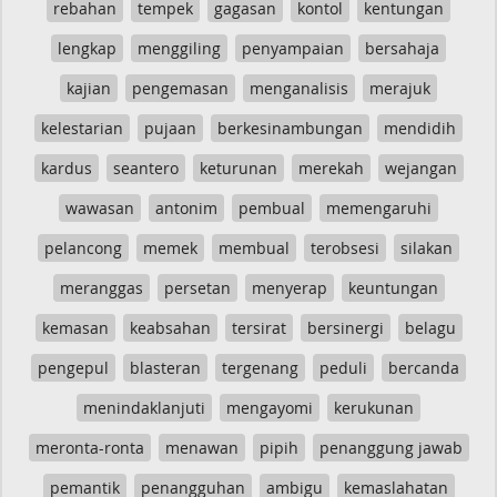
rebahan
tempek
gagasan
kontol
kentungan
lengkap
menggiling
penyampaian
bersahaja
kajian
pengemasan
menganalisis
merajuk
kelestarian
pujaan
berkesinambungan
mendidih
kardus
seantero
keturunan
merekah
wejangan
wawasan
antonim
pembual
memengaruhi
pelancong
memek
membual
terobsesi
silakan
meranggas
persetan
menyerap
keuntungan
kemasan
keabsahan
tersirat
bersinergi
belagu
pengepul
blasteran
tergenang
peduli
bercanda
menindaklanjuti
mengayomi
kerukunan
meronta-ronta
menawan
pipih
penanggung jawab
pemantik
penangguhan
ambigu
kemaslahatan