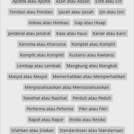
Apotek atau Apotik
Azan atau Adzan
Elite atau Elit
Fondasi atau Pondasi
Ijazah atau Ijasah
Ijin atau Izin
Imbau atau Himbau
Isap atau Hisap
Jenderal atau Jendral
Kaos atau Kaus
Karier atau Karir
Karisma atau Kharisma
Komplet atau Komplit
Komplit atau Komplet
Kuitansi atau Kwitansi
Lembap atau Lembab
Mangkung atau Mangkok
Masjid atau Mesjid
Memerhatikan atau Memperhatikan
Menyosialisasikan atau Mensosialisasikan
Nasehat atau Nasihat
Perduli atau Peduli
Performa atau Peforma
Pikir atau Fikir
Rapot atau Rapor
Risiko atau Resiko
Silahkan atau Silakan
Standardisasi atau Standarisasi