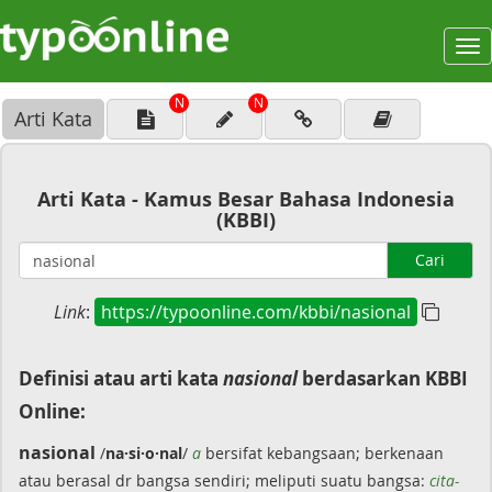
To
na
N
N
Arti Kata
Arti Kata - Kamus Besar Bahasa Indonesia
(KBBI)
Cari
Link
:
https://typoonline.com/kbbi/nasional
Definisi atau arti kata
nasional
berdasarkan KBBI
Online:
nasional
/
na·si·o·nal
/
a
bersifat kebangsaan; berkenaan
atau berasal dr bangsa sendiri; meliputi suatu bangsa:
cita-