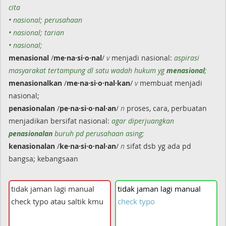
cita
• nasional; perusahaan
• nasional; tarian
• nasional;
menasional
/
me·na·si·o·nal
/
v
menjadi nasional:
aspirasi
masyarakat tertampung dl satu wadah hukum yg
menasional
;
menasionalkan
/
me·na·si·o·nal·kan
/
v
membuat menjadi
nasional;
penasionalan
/
pe·na·si·o·nal·an
/
n
proses, cara, perbuatan
menjadikan bersifat nasional:
agar diperjuangkan
penasionalan
buruh pd perusahaan asing;
kenasionalan
/
ke·na·si·o·nal·an
/
n
sifat dsb yg ada pd
bangsa; kebangsaan
tidak
jaman
lagi
manual
check
typo