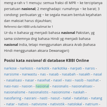
meng·a·rah v 1 menuju: semua fraksi dl MPR ~ ke terciptanya
persatuan
nasional
; 2 menghadapi: rumahnya ~ ke barat; 3
condong: perbuatan yg ~ ke segala macam bentuk kejahatan
dan maksiat harus dijauhkan;
Referensi dari KBBI urdu kalimat ke 1
Ur·du n bahasa yg menjadi bahasa
nasional
Pakistan, yg
sama sistemnya dng bahasa Hindi yg menjadi bahasa
nasional
India, tetapi menggunakan aksara Arab (bahasa
Hindi menggunakan aksara Dewanagari)
Posisi kata
nasional
di database KBBI Online
narkose
-
narkosis
-
narkotik
-
narkotika
-
narpati
-
narsis
-
narsisme
-
narwastu
-
nas
-
nasab
-
nasabah
-
nasakh
-
nasal
-
nasalisasi
-
nasar
-
nasehat
-
nasel
-
nasi
-
nasib
-
nasihat
-
nasi-nasi
-
nasion
-
nasional
-
nasionalis
-
nasionalisasi
-
nasionalisme
-
nasionalistis
-
nasionisme
-
naskah
-
nasofaring
-
nasrani
-
nasti
-
nasut
-
natal
-
natalitas
-
natang
-
natar
-
nativis
-
nativisme
-
nativistik
-
natolokal
-
natrium
-