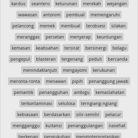
kardus
seantero
keturunan
merekah
wejangan
wawasan
antonim
pembual
memengaruhi
pelancong
memek
membual
terobsesi
silakan
meranggas
persetan
menyerap
keuntungan
kemasan
keabsahan
tersirat
bersinergi
belagu
pengepul
blasteran
tergenang
peduli
bercanda
menindaklanjuti
mengayomi
kerukunan
meronta-ronta
menawan
pipih
penanggung jawab
pemantik
penangguhan
ambigu
kemaslahatan
terkontaminasi
selulosa
terngiang-ngiang
kebiasaan
berdasarkan
silir-semilir
pelacur
mengganggu
kuitansi
penanggulangan
nasehat
berkenan
pengukuhan
menginterpretasikan