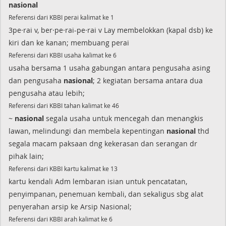
nasional
Referensi dari KBBI perai kalimat ke 1
3pe·rai v, ber·pe·rai-pe·rai v Lay membelokkan (kapal dsb) ke
kiri dan ke kanan; membuang perai
Referensi dari KBBI usaha kalimat ke 6
usaha bersama 1 usaha gabungan antara pengusaha asing
dan pengusaha
nasional
; 2 kegiatan bersama antara dua
pengusaha atau lebih;
Referensi dari KBBI tahan kalimat ke 46
~
nasional
segala usaha untuk mencegah dan menangkis
lawan, melindungi dan membela kepentingan
nasional
thd
segala macam paksaan dng kekerasan dan serangan dr
pihak lain;
Referensi dari KBBI kartu kalimat ke 13
kartu kendali Adm lembaran isian untuk pencatatan,
penyimpanan, penemuan kembali, dan sekaligus sbg alat
penyerahan arsip ke Arsip Nasional;
Referensi dari KBBI arah kalimat ke 6