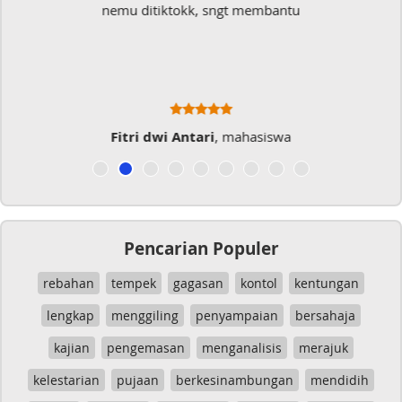
Sangat membantu buat type saya yang banyak
typo kalau menulis
Musicer Indo
Pencarian Populer
rebahan
tempek
gagasan
kontol
kentungan
lengkap
menggiling
penyampaian
bersahaja
kajian
pengemasan
menganalisis
merajuk
kelestarian
pujaan
berkesinambungan
mendidih