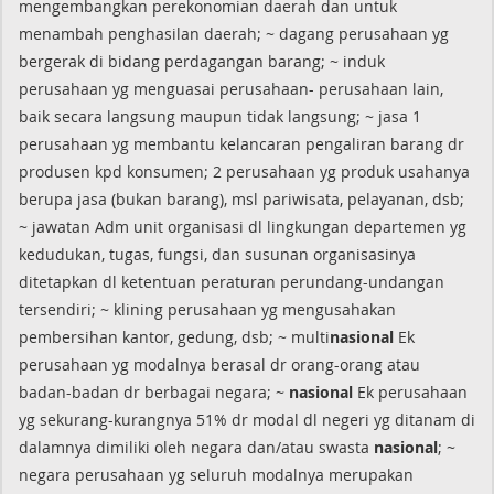
mengembangkan perekonomian daerah dan untuk
menambah penghasilan daerah; ~ dagang perusahaan yg
bergerak di bidang perdagangan barang; ~ induk
perusahaan yg menguasai perusahaan- perusahaan lain,
baik secara langsung maupun tidak langsung; ~ jasa 1
perusahaan yg membantu kelancaran pengaliran barang dr
produsen kpd konsumen; 2 perusahaan yg produk usahanya
berupa jasa (bukan barang), msl pariwisata, pelayanan, dsb;
~ jawatan Adm unit organisasi dl lingkungan departemen yg
kedudukan, tugas, fungsi, dan susunan organisasinya
ditetapkan dl ketentuan peraturan perundang-undangan
tersendiri; ~ klining perusahaan yg mengusahakan
pembersihan kantor, gedung, dsb; ~ multi
nasional
Ek
perusahaan yg modalnya berasal dr orang-orang atau
badan-badan dr berbagai negara; ~
nasional
Ek perusahaan
yg sekurang-kurangnya 51% dr modal dl negeri yg ditanam di
dalamnya dimiliki oleh negara dan/atau swasta
nasional
; ~
negara perusahaan yg seluruh modalnya merupakan