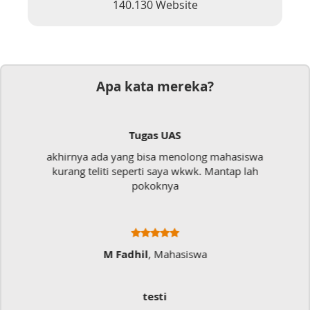
140.130 Website
Apa kata mereka?
Dokumen
iswa
Mudah sekali, tinggal kirim dokumennya
 lah
langsung jadi
Ratna Fa
Sangat Memukai