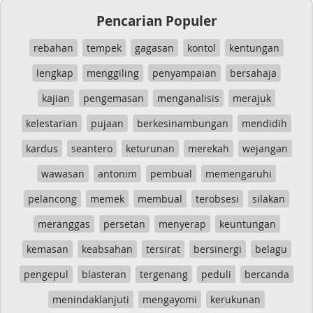
Pencarian Populer
rebahan
tempek
gagasan
kontol
kentungan
lengkap
menggiling
penyampaian
bersahaja
kajian
pengemasan
menganalisis
merajuk
kelestarian
pujaan
berkesinambungan
mendidih
kardus
seantero
keturunan
merekah
wejangan
wawasan
antonim
pembual
memengaruhi
pelancong
memek
membual
terobsesi
silakan
meranggas
persetan
menyerap
keuntungan
kemasan
keabsahan
tersirat
bersinergi
belagu
pengepul
blasteran
tergenang
peduli
bercanda
menindaklanjuti
mengayomi
kerukunan