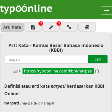
To
na
N
N
Arti Kata
Arti Kata - Kamus Besar Bahasa Indonesia
(KBBI)
Cari
Link
:
https://typoonline.com/kbbi/narpati
Definisi atau arti kata
narpati
berdasarkan KBBI
Online:
narpati
/
nar·pa·ti
/
n
narapati