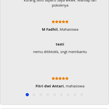
kurang teliti seperti saya wkwk. Mantap lah
pokoknya
M Fadhil
, Mahasiswa
testi
nemu ditiktokk, sngt membantu
Fitri dwi Antari
, mahasiswa