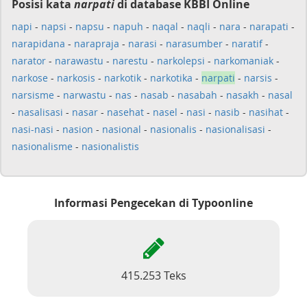
Posisi kata
narpati
di database KBBI Online
napi
-
napsi
-
napsu
-
napuh
-
naqal
-
naqli
-
nara
-
narapati
-
narapidana
-
narapraja
-
narasi
-
narasumber
-
naratif
-
narator
-
narawastu
-
narestu
-
narkolepsi
-
narkomaniak
-
narkose
-
narkosis
-
narkotik
-
narkotika
-
narpati
-
narsis
-
narsisme
-
narwastu
-
nas
-
nasab
-
nasabah
-
nasakh
-
nasal
-
nasalisasi
-
nasar
-
nasehat
-
nasel
-
nasi
-
nasib
-
nasihat
-
nasi-nasi
-
nasion
-
nasional
-
nasionalis
-
nasionalisasi
-
nasionalisme
-
nasionalistis
Informasi Pengecekan di Typoonline
415.253 Teks