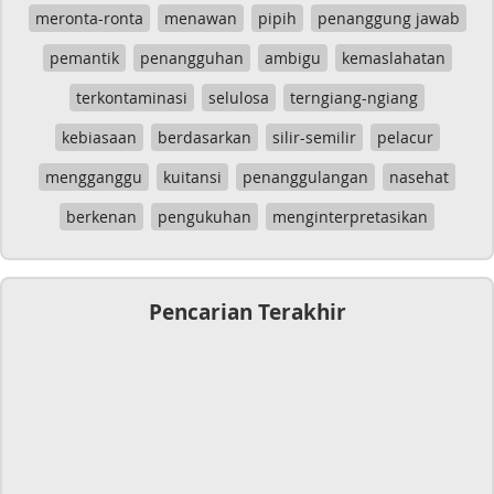
meronta-ronta
menawan
pipih
penanggung jawab
pemantik
penangguhan
ambigu
kemaslahatan
terkontaminasi
selulosa
terngiang-ngiang
kebiasaan
berdasarkan
silir-semilir
pelacur
mengganggu
kuitansi
penanggulangan
nasehat
berkenan
pengukuhan
menginterpretasikan
Pencarian Terakhir