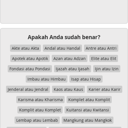
Apakah Anda sudah benar?
Akte atau Akta
Andal atau Handal
Antre atau Antri
Apotek atau Apotik
Azan atau Adzan
Elite atau Elit
Fondasi atau Pondasi
Ijazah atau Ijasah
Ijin atau Izin
Imbau atau Himbau
Isap atau Hisap
Jenderal atau Jendral
Kaos atau Kaus
Karier atau Karir
Karisma atau Kharisma
Komplet atau Komplit
Komplit atau Komplet
Kuitansi atau Kwitansi
Lembap atau Lembab
Mangkung atau Mangkok