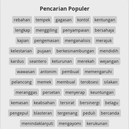
Pencarian Populer
rebahan
tempek
gagasan
kontol
kentungan
lengkap
menggiling
penyampaian
bersahaja
kajian
pengemasan
menganalisis
merajuk
kelestarian
pujaan
berkesinambungan
mendidih
kardus
seantero
keturunan
merekah
wejangan
wawasan
antonim
pembual
memengaruhi
pelancong
memek
membual
terobsesi
silakan
meranggas
persetan
menyerap
keuntungan
kemasan
keabsahan
tersirat
bersinergi
belagu
pengepul
blasteran
tergenang
peduli
bercanda
menindaklanjuti
mengayomi
kerukunan