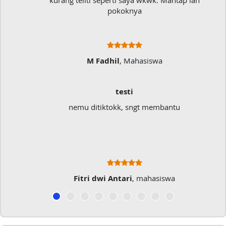
kurang teliti seperti saya wkwk. Mantap lah
pokoknya
M Fadhil
, Mahasiswa
testi
nemu ditiktokk, sngt membantu
Fitri dwi Antari
, mahasiswa