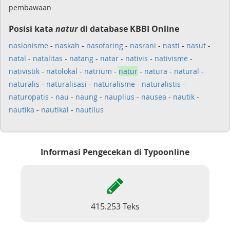
pembawaan
Posisi kata
natur
di database KBBI Online
nasionisme
-
naskah
-
nasofaring
-
nasrani
-
nasti
-
nasut
-
natal
-
natalitas
-
natang
-
natar
-
nativis
-
nativisme
-
nativistik
-
natolokal
-
natrium
-
natur
-
natura
-
natural
-
naturalis
-
naturalisasi
-
naturalisme
-
naturalistis
-
naturopatis
-
nau
-
naung
-
nauplius
-
nausea
-
nautik
-
nautika
-
nautikal
-
nautilus
Informasi Pengecekan di Typoonline
415.253 Teks