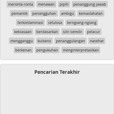
meronta-ronta
menawan
pipih
penanggung jawab
pemantik
penangguhan
ambigu
kemaslahatan
terkontaminasi
selulosa
terngiang-ngiang
kebiasaan
berdasarkan
silir-semilir
pelacur
mengganggu
kuitansi
penanggulangan
nasehat
berkenan
pengukuhan
menginterpretasikan
Pencarian Terakhir