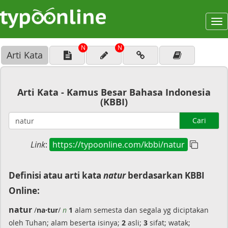
To
na
N
N
Arti Kata
Arti Kata - Kamus Besar Bahasa Indonesia
(KBBI)
Cari
Link
:
https://typoonline.com/kbbi/natur
Definisi atau arti kata
natur
berdasarkan KBBI
Online:
natur
/
na·tur
/
n
1
alam semesta dan segala yg diciptakan
oleh Tuhan; alam beserta isinya;
2
asli;
3
sifat; watak;