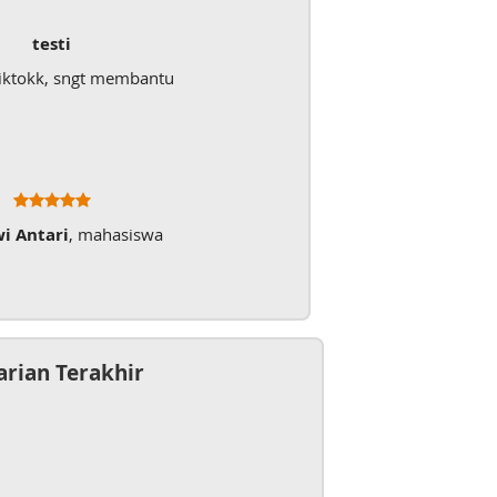
testi
iktokk, sngt membantu
wi Antari
, mahasiswa
arian Terakhir