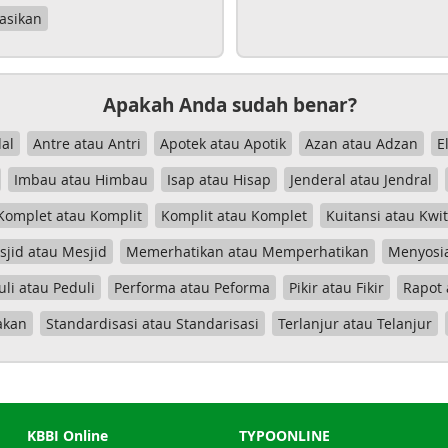
asikan
Apakah Anda sudah benar?
al
Antre atau Antri
Apotek atau Apotik
Azan atau Adzan
E
Imbau atau Himbau
Isap atau Hisap
Jenderal atau Jendral
Komplet atau Komplit
Komplit atau Komplet
Kuitansi atau Kwi
jid atau Mesjid
Memerhatikan atau Memperhatikan
Menyosia
uli atau Peduli
Performa atau Peforma
Pikir atau Fikir
Rapot 
akan
Standardisasi atau Standarisasi
Terlanjur atau Telanjur
KBBI Online
TYPOONLINE