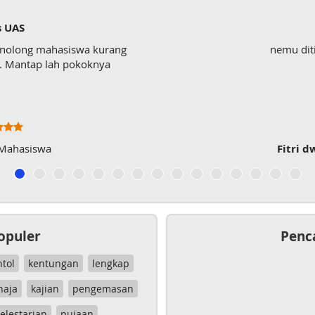
s UAS
enolong mahasiswa kurang
nemu dit
wk. Mantap lah pokoknya
 Mahasiswa
Fitri d
opuler
Penc
ntol
kentungan
lengkap
haja
kajian
pengemasan
elestarian
pujaan