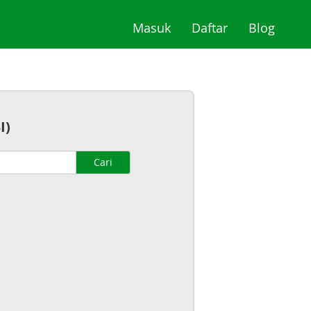
(current)
(current)
(curre
Masuk
Daftar
Blog
I)
Cari