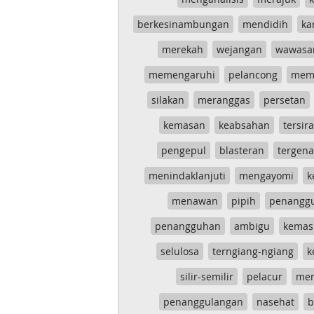
berkesinambungan
mendidih
ka
merekah
wejangan
wawasa
memengaruhi
pelancong
mem
silakan
meranggas
persetan
kemasan
keabsahan
tersira
pengepul
blasteran
tergen
menindaklanjuti
mengayomi
k
menawan
pipih
penangg
penangguhan
ambigu
kemas
selulosa
terngiang-ngiang
k
silir-semilir
pelacur
me
penanggulangan
nasehat
b