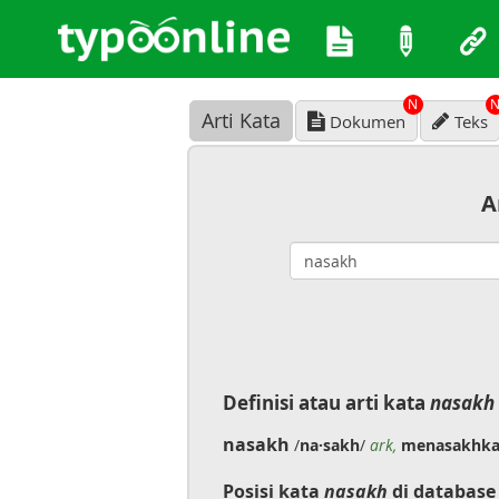
N
Arti Kata
Dokumen
Teks
A
Definisi atau arti kata
nasakh
nasakh
/
na·sakh
/
ark,
menasakhk
Posisi kata
nasakh
di database