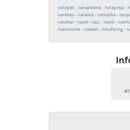
narapati
-
narapidana
-
narapraja
-
n
narkosis
-
narkotik
-
narkotika
-
narpa
nasehat
-
nasel
-
nasi
-
nasib
-
nasih
nasionisme
-
naskah
-
nasofaring
-
n
Inf
41