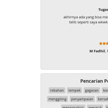
Tuga
akhirnya ada yang bisa m
teliti seperti saya wk
M Fadhil
,
Pencarian P
rebahan
tempek
gagasan
ko
menggiling
penyampaian
bersa
menganalisis
merajuk
k