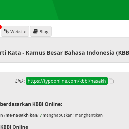
N
Website
Blog
rti Kata - Kamus Besar Bahasa Indonesia (KBB
Link
:
https://typoonline.com/kbbi/nasakh
berdasarkan KBBI Online:
an
/
me·na·sakh·kan
/
v
menghapuskan; menghentikan
 KBBI Online