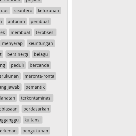
rdus
seantero
keturunan
n
antonim
pembual
ek
membual
terobsesi
menyerap
keuntungan
t
bersinergi
belagu
ang
peduli
bercanda
erukunan
meronta-ronta
ung jawab
pemantik
lahatan
terkontaminasi
ebiasaan
berdasarkan
ngganggu
kuitansi
erkenan
pengukuhan