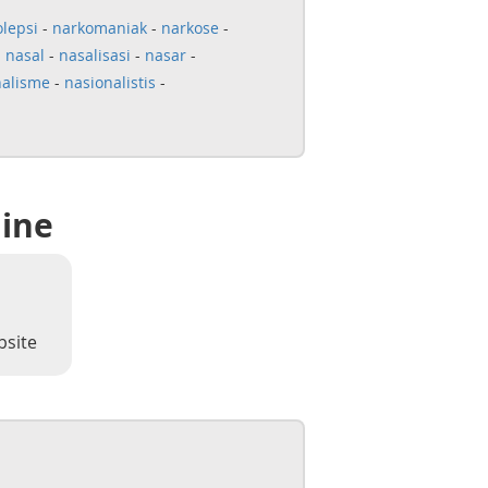
lepsi
-
narkomaniak
-
narkose
-
-
nasal
-
nasalisasi
-
nasar
-
nalisme
-
nasionalistis
-
line
bsite