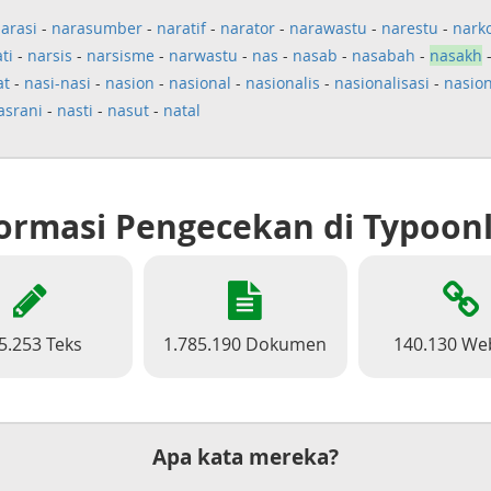
arasi
-
narasumber
-
naratif
-
narator
-
narawastu
-
narestu
-
narko
ti
-
narsis
-
narsisme
-
narwastu
-
nas
-
nasab
-
nasabah
-
nasakh
at
-
nasi-nasi
-
nasion
-
nasional
-
nasionalis
-
nasionalisasi
-
nasio
asrani
-
nasti
-
nasut
-
natal
ormasi Pengecekan di Typoon
5.253 Teks
1.785.190 Dokumen
140.130 We
Apa kata mereka?