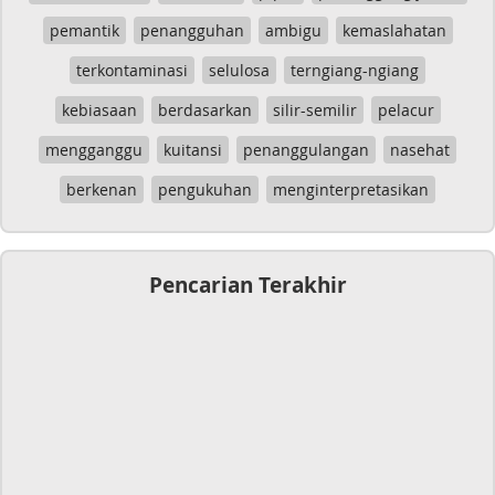
pemantik
penangguhan
ambigu
kemaslahatan
terkontaminasi
selulosa
terngiang-ngiang
kebiasaan
berdasarkan
silir-semilir
pelacur
mengganggu
kuitansi
penanggulangan
nasehat
berkenan
pengukuhan
menginterpretasikan
Pencarian Terakhir