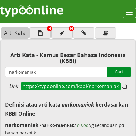
To
na
N
N
Arti Kata
Arti Kata - Kamus Besar Bahasa Indonesia
(KBBI)
Cari
Link
:
https://typoonline.com/kbbi/narkomaniak
Definisi atau arti kata
narkomaniak
berdasarkan
KBBI Online:
narkomaniak
/
nar·ko·ma·ni·ak
/
n Dok
yg kecanduan pd
bahan narkotik