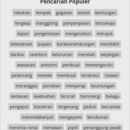
Pencarian Populer
rebahan
tempek
gagasan
kontol
kentungan
lengkap
menggiling
penyampaian
bersahaja
kajian
pengemasan
menganalisis
merajuk
kelestarian
pujaan
berkesinambungan
mendidih
kardus
seantero
keturunan
merekah
wejangan
wawasan
antonim
pembual
memengaruhi
pelancong
memek
membual
terobsesi
silakan
meranggas
persetan
menyerap
keuntungan
kemasan
keabsahan
tersirat
bersinergi
belagu
pengepul
blasteran
tergenang
peduli
bercanda
menindaklanjuti
mengayomi
kerukunan
meronta-ronta
menawan
pipih
penanggung jawab