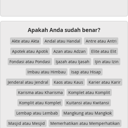
Apakah Anda sudah benar?
Akte atau Akta
Andal atau Handal
Antre atau Antri
Apotek atau Apotik
Azan atau Adzan
Elite atau Elit
Fondasi atau Pondasi
Ijazah atau Ijasah
Ijin atau Izin
Imbau atau Himbau
Isap atau Hisap
Jenderal atau Jendral
Kaos atau Kaus
Karier atau Karir
Karisma atau Kharisma
Komplet atau Komplit
Komplit atau Komplet
Kuitansi atau Kwitansi
Lembap atau Lembab
Mangkung atau Mangkok
Masjid atau Mesjid
Memerhatikan atau Memperhatikan