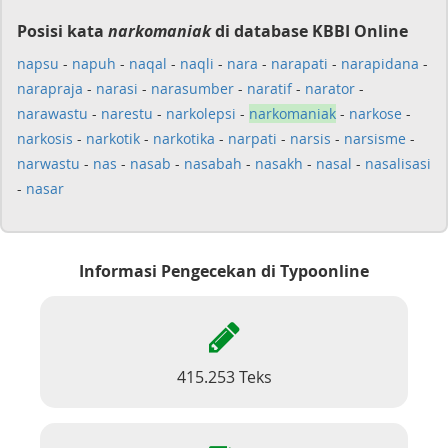
Posisi kata
narkomaniak
di database KBBI Online
napsu
-
napuh
-
naqal
-
naqli
-
nara
-
narapati
-
narapidana
-
narapraja
-
narasi
-
narasumber
-
naratif
-
narator
-
narawastu
-
narestu
-
narkolepsi
-
narkomaniak
-
narkose
-
narkosis
-
narkotik
-
narkotika
-
narpati
-
narsis
-
narsisme
-
narwastu
-
nas
-
nasab
-
nasabah
-
nasakh
-
nasal
-
nasalisasi
-
nasar
Informasi Pengecekan di Typoonline
415.253 Teks