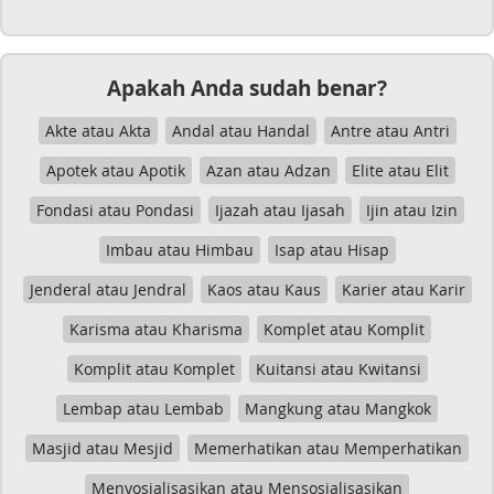
Apakah Anda sudah benar?
Akte atau Akta
Andal atau Handal
Antre atau Antri
Apotek atau Apotik
Azan atau Adzan
Elite atau Elit
Fondasi atau Pondasi
Ijazah atau Ijasah
Ijin atau Izin
Imbau atau Himbau
Isap atau Hisap
Jenderal atau Jendral
Kaos atau Kaus
Karier atau Karir
Karisma atau Kharisma
Komplet atau Komplit
Komplit atau Komplet
Kuitansi atau Kwitansi
Lembap atau Lembab
Mangkung atau Mangkok
Masjid atau Mesjid
Memerhatikan atau Memperhatikan
Menyosialisasikan atau Mensosialisasikan