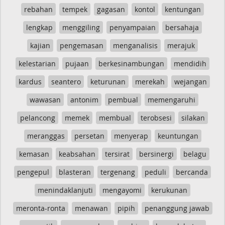
rebahan
tempek
gagasan
kontol
kentungan
lengkap
menggiling
penyampaian
bersahaja
kajian
pengemasan
menganalisis
merajuk
kelestarian
pujaan
berkesinambungan
mendidih
kardus
seantero
keturunan
merekah
wejangan
wawasan
antonim
pembual
memengaruhi
pelancong
memek
membual
terobsesi
silakan
meranggas
persetan
menyerap
keuntungan
kemasan
keabsahan
tersirat
bersinergi
belagu
pengepul
blasteran
tergenang
peduli
bercanda
menindaklanjuti
mengayomi
kerukunan
meronta-ronta
menawan
pipih
penanggung jawab