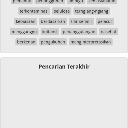
pemantik
penangguhan
ambigu
kemaslahatan
terkontaminasi
selulosa
terngiang-ngiang
kebiasaan
berdasarkan
silir-semilir
pelacur
mengganggu
kuitansi
penanggulangan
nasehat
berkenan
pengukuhan
menginterpretasikan
Pencarian Terakhir