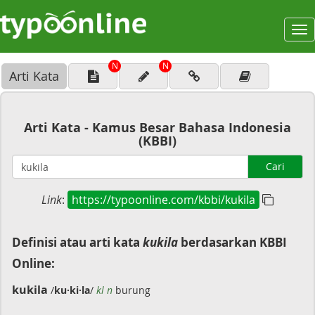
To
na
N
N
Arti Kata
Arti Kata - Kamus Besar Bahasa Indonesia
(KBBI)
Cari
Link
:
https://typoonline.com/kbbi/kukila
Definisi atau arti kata
kukila
berdasarkan KBBI
Online:
kukila
/
ku·ki·la
/
kl n
burung