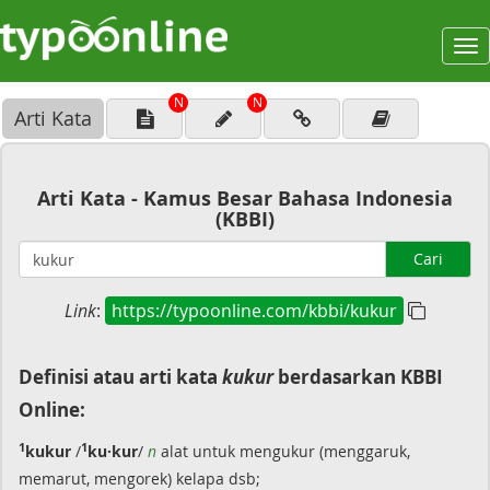
To
na
N
N
Arti Kata
Arti Kata - Kamus Besar Bahasa Indonesia
(KBBI)
Cari
Link
:
https://typoonline.com/kbbi/kukur
Definisi atau arti kata
kukur
berdasarkan KBBI
Online:
1
1
kukur
/
ku·kur
/
n
alat untuk mengukur (menggaruk,
memarut, mengorek) kelapa dsb;