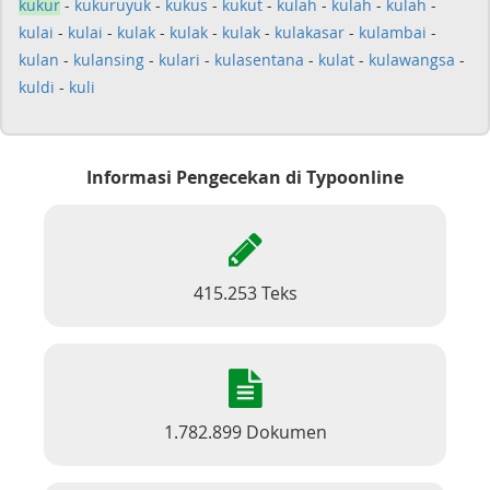
kukur
-
kukuruyuk
-
kukus
-
kukut
-
kulah
-
kulah
-
kulah
-
kulai
-
kulai
-
kulak
-
kulak
-
kulak
-
kulakasar
-
kulambai
-
kulan
-
kulansing
-
kulari
-
kulasentana
-
kulat
-
kulawangsa
-
kuldi
-
kuli
Informasi Pengecekan di Typoonline
415.253 Teks
1.782.899 Dokumen