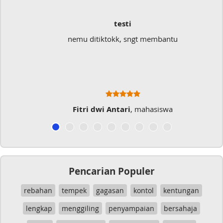
testi
nemu ditiktokk, sngt membantu
Sa
Fitri dwi Antari
, mahasiswa
Pencarian Populer
rebahan
tempek
gagasan
kontol
kentungan
lengkap
menggiling
penyampaian
bersahaja