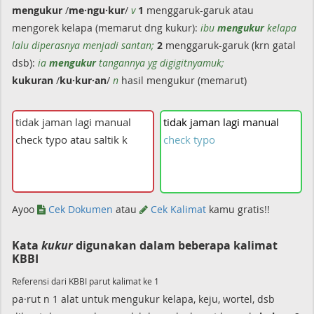
mengukur
/
me·ngu·kur
/
v
1
menggaruk-garuk atau
mengorek kelapa (memarut dng kukur):
ibu
mengukur
kelapa
lalu diperasnya menjadi santan;
2
menggaruk-garuk (krn gatal
dsb):
ia
mengukur
tangannya yg digigitnyamuk;
kukuran
/
ku·kur·an
/
n
hasil mengukur (memarut)
tidak
jaman
lagi
manual
check
typo
Ayoo
Cek Dokumen
atau
Cek Kalimat
kamu gratis!!
Kata
kukur
digunakan dalam beberapa kalimat
KBBI
Referensi dari KBBI parut kalimat ke 1
pa·rut n 1 alat untuk mengukur kelapa, keju, wortel, dsb