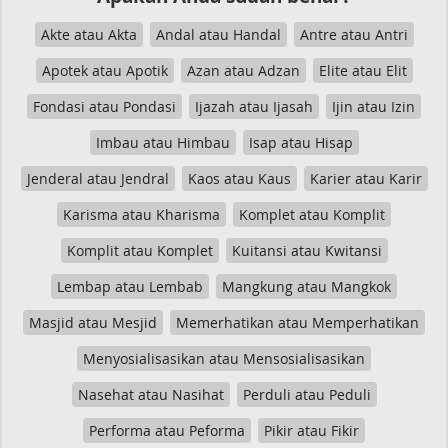
Akte atau Akta
Andal atau Handal
Antre atau Antri
Apotek atau Apotik
Azan atau Adzan
Elite atau Elit
Fondasi atau Pondasi
Ijazah atau Ijasah
Ijin atau Izin
Imbau atau Himbau
Isap atau Hisap
Jenderal atau Jendral
Kaos atau Kaus
Karier atau Karir
Karisma atau Kharisma
Komplet atau Komplit
Komplit atau Komplet
Kuitansi atau Kwitansi
Lembap atau Lembab
Mangkung atau Mangkok
Masjid atau Mesjid
Memerhatikan atau Memperhatikan
Menyosialisasikan atau Mensosialisasikan
Nasehat atau Nasihat
Perduli atau Peduli
Performa atau Peforma
Pikir atau Fikir