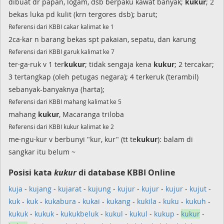
dibuat dr papan, logam, dsb berpaku kawat banyak;
kukur
; 2
bekas luka pd kulit (krn tergores dsb); barut;
Referensi dari KBBI cakar kalimat ke 1
2ca·kar n barang bekas spt pakaian, sepatu, dan karung
Referensi dari KBBI garuk kalimat ke 7
ter·ga·ruk v 1 ter
kukur
; tidak sengaja kena
kukur
; 2 tercakar;
3 tertangkap (oleh petugas negara); 4 terkeruk (terambil)
sebanyak-banyaknya (harta);
Referensi dari KBBI mahang kalimat ke 5
mahang
kukur
, Macaranga triloba
Referensi dari KBBI kukur kalimat ke 2
me·ngu·kur v berbunyi "kur, kur" (tt te
kukur
): balam di
sangkar itu belum ~
Posisi kata
kukur
di database KBBI Online
kuja
-
kujang
-
kujarat
-
kujung
-
kujur
-
kujur
-
kujur
-
kujut
-
kuk
-
kuk
-
kukabura
-
kukai
-
kukang
-
kukila
-
kuku
-
kukuh
-
kukuk
-
kukuk
-
kukukbeluk
-
kukul
-
kukul
-
kukup
-
kukur
-