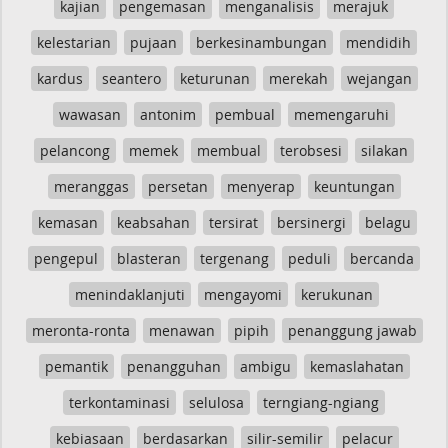
kajian
pengemasan
menganalisis
merajuk
kelestarian
pujaan
berkesinambungan
mendidih
kardus
seantero
keturunan
merekah
wejangan
wawasan
antonim
pembual
memengaruhi
pelancong
memek
membual
terobsesi
silakan
meranggas
persetan
menyerap
keuntungan
kemasan
keabsahan
tersirat
bersinergi
belagu
pengepul
blasteran
tergenang
peduli
bercanda
menindaklanjuti
mengayomi
kerukunan
meronta-ronta
menawan
pipih
penanggung jawab
pemantik
penangguhan
ambigu
kemaslahatan
terkontaminasi
selulosa
terngiang-ngiang
kebiasaan
berdasarkan
silir-semilir
pelacur