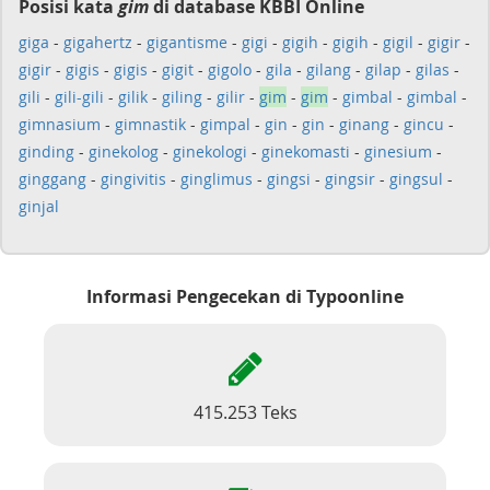
Posisi kata
gim
di database KBBI Online
giga
-
gigahertz
-
gigantisme
-
gigi
-
gigih
-
gigih
-
gigil
-
gigir
-
gigir
-
gigis
-
gigis
-
gigit
-
gigolo
-
gila
-
gilang
-
gilap
-
gilas
-
gili
-
gili-gili
-
gilik
-
giling
-
gilir
-
gim
-
gim
-
gimbal
-
gimbal
-
gimnasium
-
gimnastik
-
gimpal
-
gin
-
gin
-
ginang
-
gincu
-
ginding
-
ginekolog
-
ginekologi
-
ginekomasti
-
ginesium
-
ginggang
-
gingivitis
-
ginglimus
-
gingsi
-
gingsir
-
gingsul
-
ginjal
Informasi Pengecekan di Typoonline
415.253 Teks