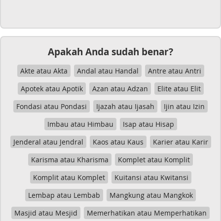
Apakah Anda sudah benar?
Akte atau Akta
Andal atau Handal
Antre atau Antri
Apotek atau Apotik
Azan atau Adzan
Elite atau Elit
Fondasi atau Pondasi
Ijazah atau Ijasah
Ijin atau Izin
Imbau atau Himbau
Isap atau Hisap
Jenderal atau Jendral
Kaos atau Kaus
Karier atau Karir
Karisma atau Kharisma
Komplet atau Komplit
Komplit atau Komplet
Kuitansi atau Kwitansi
Lembap atau Lembab
Mangkung atau Mangkok
Masjid atau Mesjid
Memerhatikan atau Memperhatikan