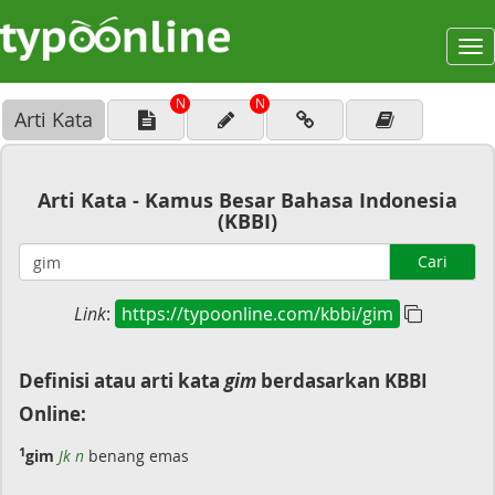
To
na
N
N
Arti Kata
Arti Kata - Kamus Besar Bahasa Indonesia
(KBBI)
Cari
Link
:
https://typoonline.com/kbbi/gim
Definisi atau arti kata
gim
berdasarkan KBBI
Online:
1
gim
Jk n
benang emas