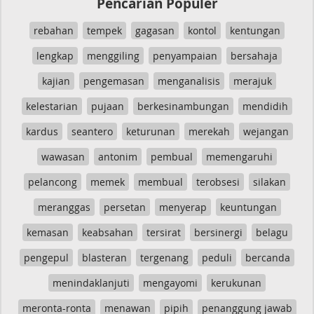
Pencarian Populer
rebahan
tempek
gagasan
kontol
kentungan
lengkap
menggiling
penyampaian
bersahaja
kajian
pengemasan
menganalisis
merajuk
kelestarian
pujaan
berkesinambungan
mendidih
kardus
seantero
keturunan
merekah
wejangan
wawasan
antonim
pembual
memengaruhi
pelancong
memek
membual
terobsesi
silakan
meranggas
persetan
menyerap
keuntungan
kemasan
keabsahan
tersirat
bersinergi
belagu
pengepul
blasteran
tergenang
peduli
bercanda
menindaklanjuti
mengayomi
kerukunan
meronta-ronta
menawan
pipih
penanggung jawab