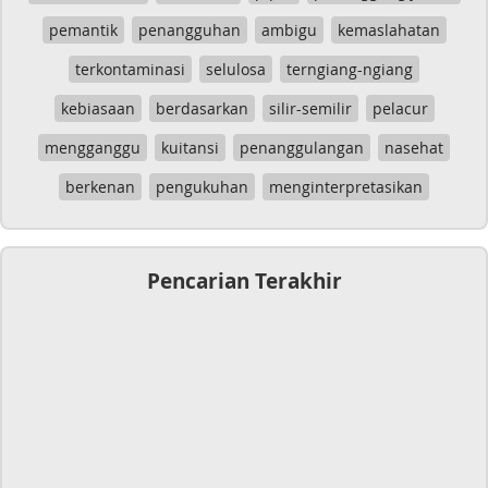
pemantik
penangguhan
ambigu
kemaslahatan
terkontaminasi
selulosa
terngiang-ngiang
kebiasaan
berdasarkan
silir-semilir
pelacur
mengganggu
kuitansi
penanggulangan
nasehat
berkenan
pengukuhan
menginterpretasikan
Pencarian Terakhir