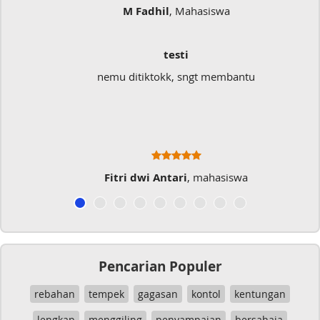
M Fadhil
, Mahasiswa
testi
nemu ditiktokk, sngt membantu
Fitri dwi Antari
, mahasiswa
Pencarian Populer
rebahan
tempek
gagasan
kontol
kentungan
lengkap
menggiling
penyampaian
bersahaja