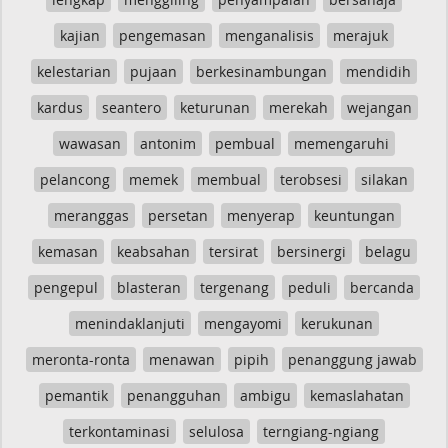
kajian
pengemasan
menganalisis
merajuk
kelestarian
pujaan
berkesinambungan
mendidih
kardus
seantero
keturunan
merekah
wejangan
wawasan
antonim
pembual
memengaruhi
pelancong
memek
membual
terobsesi
silakan
meranggas
persetan
menyerap
keuntungan
kemasan
keabsahan
tersirat
bersinergi
belagu
pengepul
blasteran
tergenang
peduli
bercanda
menindaklanjuti
mengayomi
kerukunan
meronta-ronta
menawan
pipih
penanggung jawab
pemantik
penangguhan
ambigu
kemaslahatan
terkontaminasi
selulosa
terngiang-ngiang