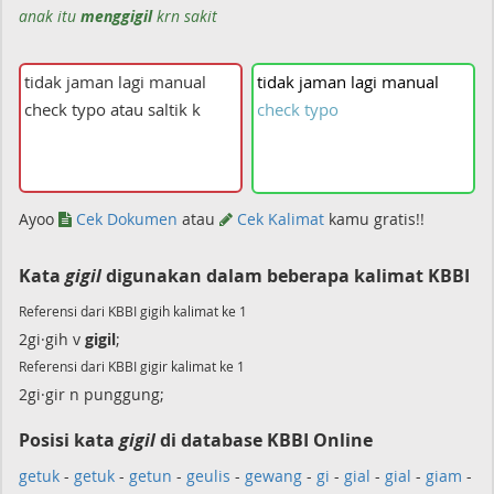
anak itu
menggigil
krn sakit
tidak
jaman
lagi
manual
check
typo
Ayoo
Cek Dokumen
atau
Cek Kalimat
kamu gratis!!
Kata
gigil
digunakan dalam beberapa kalimat KBBI
Referensi dari KBBI gigih kalimat ke 1
2gi·gih v
gigil
;
Referensi dari KBBI gigir kalimat ke 1
2gi·gir n punggung;
Posisi kata
gigil
di database KBBI Online
getuk
-
getuk
-
getun
-
geulis
-
gewang
-
gi
-
gial
-
gial
-
giam
-