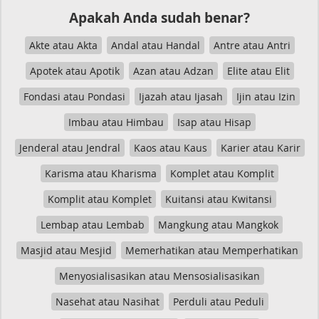
Apakah Anda sudah benar?
Akte atau Akta
Andal atau Handal
Antre atau Antri
Apotek atau Apotik
Azan atau Adzan
Elite atau Elit
Fondasi atau Pondasi
Ijazah atau Ijasah
Ijin atau Izin
Imbau atau Himbau
Isap atau Hisap
Jenderal atau Jendral
Kaos atau Kaus
Karier atau Karir
Karisma atau Kharisma
Komplet atau Komplit
Komplit atau Komplet
Kuitansi atau Kwitansi
Lembap atau Lembab
Mangkung atau Mangkok
Masjid atau Mesjid
Memerhatikan atau Memperhatikan
Menyosialisasikan atau Mensosialisasikan
Nasehat atau Nasihat
Perduli atau Peduli