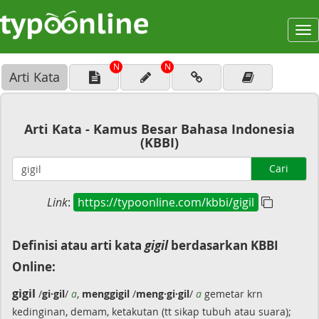
To
na
N
N
Arti Kata
Arti Kata - Kamus Besar Bahasa Indonesia
(KBBI)
Cari
Link
:
https://typoonline.com/kbbi/gigil
Definisi atau arti kata
gigil
berdasarkan KBBI
Online:
gigil
/
gi·gil
/
a
,
menggigil
/
meng·gi·gil
/
a
gemetar krn
kedinginan, demam, ketakutan (tt sikap tubuh atau suara);