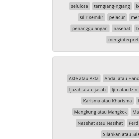
selulosa
terngiang-ngiang
k
silir-semilir
pelacur
me
penanggulangan
nasehat
b
menginterpret
Akte atau Akta
Andal atau Hand
Ijazah atau Ijasah
Ijin atau Izin
Karisma atau Kharisma
Mangkung atau Mangkok
Mas
Nasehat atau Nasihat
Perd
Silahkan atau Sil