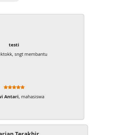
testi
iktokk, sngt membantu
wi Antari
, mahasiswa
arian Terakhir