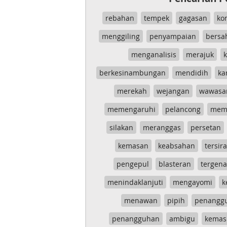
rebahan
tempek
gagasan
ko
menggiling
penyampaian
bersa
menganalisis
merajuk
k
berkesinambungan
mendidih
ka
merekah
wejangan
wawasa
memengaruhi
pelancong
mem
silakan
meranggas
persetan
kemasan
keabsahan
tersira
pengepul
blasteran
tergen
menindaklanjuti
mengayomi
k
menawan
pipih
penangg
penangguhan
ambigu
kemas