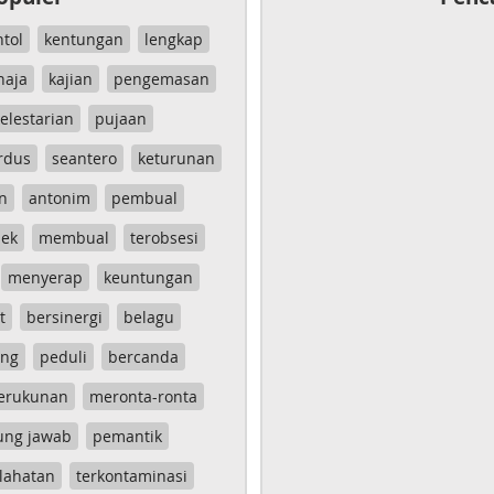
ntol
kentungan
lengkap
haja
kajian
pengemasan
elestarian
pujaan
rdus
seantero
keturunan
n
antonim
pembual
ek
membual
terobsesi
menyerap
keuntungan
t
bersinergi
belagu
ang
peduli
bercanda
erukunan
meronta-ronta
ung jawab
pemantik
lahatan
terkontaminasi