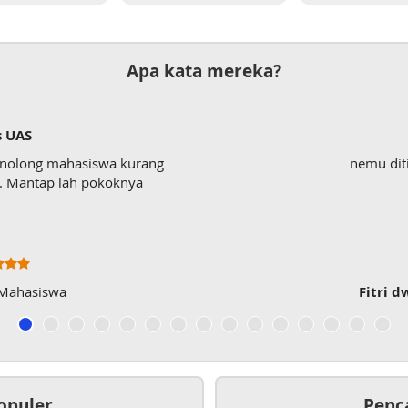
Apa kata mereka?
s UAS
enolong mahasiswa kurang
nemu dit
wk. Mantap lah pokoknya
 Mahasiswa
Fitri d
opuler
Penc