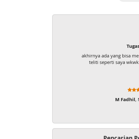
Tuga
akhirnya ada yang bisa m
teliti seperti saya wk
M Fadhil
,
Pencarian P