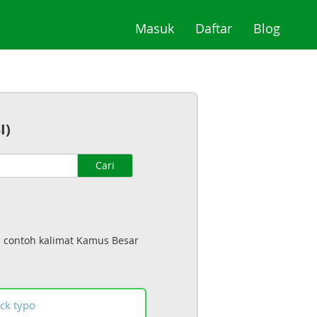
(current)
(current)
(curre
Masuk
Daftar
Blog
I)
Cari
a contoh kalimat Kamus Besar
ck
typo