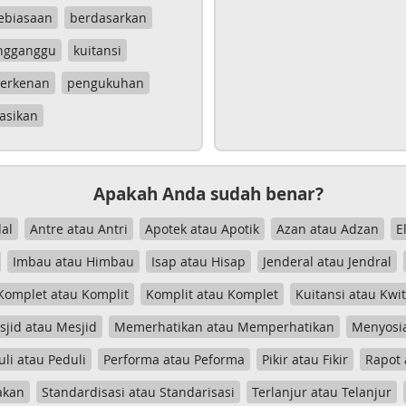
ebiasaan
berdasarkan
ngganggu
kuitansi
erkenan
pengukuhan
asikan
Apakah Anda sudah benar?
al
Antre atau Antri
Apotek atau Apotik
Azan atau Adzan
E
Imbau atau Himbau
Isap atau Hisap
Jenderal atau Jendral
Komplet atau Komplit
Komplit atau Komplet
Kuitansi atau Kwi
jid atau Mesjid
Memerhatikan atau Memperhatikan
Menyosia
uli atau Peduli
Performa atau Peforma
Pikir atau Fikir
Rapot 
akan
Standardisasi atau Standarisasi
Terlanjur atau Telanjur