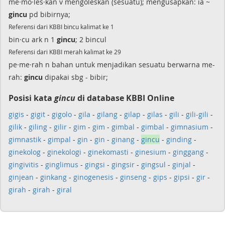
me·mo·les·kan v mengoleskan (sesuatu); mengusapkan: ia ~
gincu
pd bibirnya;
Referensi dari KBBI bincu kalimat ke 1
bin·cu ark n 1
gincu
; 2 bincul
Referensi dari KBBI merah kalimat ke 29
pe·me·rah n bahan untuk menjadikan sesuatu berwarna me-
rah:
gincu
dipakai sbg - bibir;
Posisi kata
gincu
di database KBBI Online
gigis
-
gigit
-
gigolo
-
gila
-
gilang
-
gilap
-
gilas
-
gili
-
gili-gili
-
gilik
-
giling
-
gilir
-
gim
-
gim
-
gimbal
-
gimbal
-
gimnasium
-
gimnastik
-
gimpal
-
gin
-
gin
-
ginang
-
gincu
-
ginding
-
ginekolog
-
ginekologi
-
ginekomasti
-
ginesium
-
ginggang
-
gingivitis
-
ginglimus
-
gingsi
-
gingsir
-
gingsul
-
ginjal
-
ginjean
-
ginkang
-
ginogenesis
-
ginseng
-
gips
-
gipsi
-
gir
-
girah
-
girah
-
giral