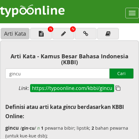
To
na
N
N
Arti Kata
Arti Kata - Kamus Besar Bahasa Indonesia
(KBBI)
Cari
Link
:
https://typoonline.com/kbbi/gincu
Definisi atau arti kata
gincu
berdasarkan KBBI
Online:
gincu
/
gin·cu
/
n
1
pewarna bibir; lipstik;
2
bahan pewarna
(untuk kue-kue dsb);