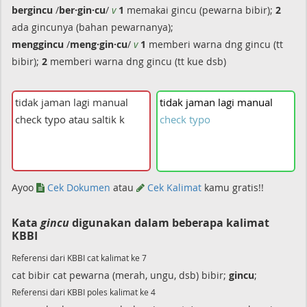
bergincu
/
ber·gin·cu
/
v
1
memakai gincu (pewarna bibir);
2
ada gincunya (bahan pewarnanya);
menggincu
/
meng·gin·cu
/
v
1
memberi warna dng gincu (tt
bibir);
2
memberi warna dng gincu (tt kue dsb)
tidak
jaman
lagi
manual
check
typo
Ayoo
Cek Dokumen
atau
Cek Kalimat
kamu gratis!!
Kata
gincu
digunakan dalam beberapa kalimat
KBBI
Referensi dari KBBI cat kalimat ke 7
cat bibir cat pewarna (merah, ungu, dsb) bibir;
gincu
;
Referensi dari KBBI poles kalimat ke 4