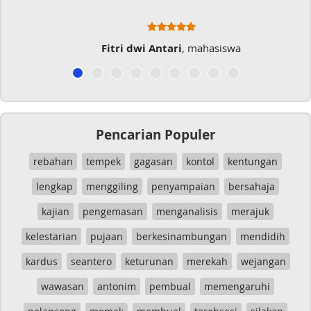
Fitri dwi Antari
, mahasiswa
Pencarian Populer
rebahan
tempek
gagasan
kontol
kentungan
lengkap
menggiling
penyampaian
bersahaja
kajian
pengemasan
menganalisis
merajuk
kelestarian
pujaan
berkesinambungan
mendidih
kardus
seantero
keturunan
merekah
wejangan
wawasan
antonim
pembual
memengaruhi