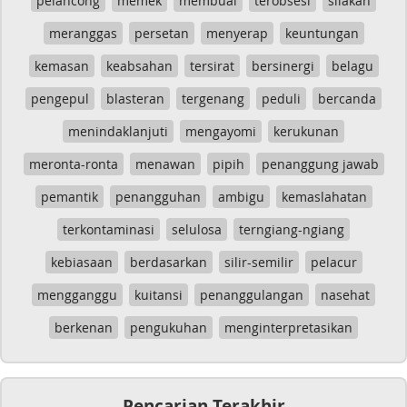
pelancong
memek
membual
terobsesi
silakan
meranggas
persetan
menyerap
keuntungan
kemasan
keabsahan
tersirat
bersinergi
belagu
pengepul
blasteran
tergenang
peduli
bercanda
menindaklanjuti
mengayomi
kerukunan
meronta-ronta
menawan
pipih
penanggung jawab
pemantik
penangguhan
ambigu
kemaslahatan
terkontaminasi
selulosa
terngiang-ngiang
kebiasaan
berdasarkan
silir-semilir
pelacur
mengganggu
kuitansi
penanggulangan
nasehat
berkenan
pengukuhan
menginterpretasikan
Pencarian Terakhir