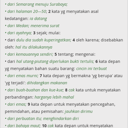
• dari Semarang menuju Surabaya;
• dari halaman 20—50
;
2
kata yg menyatakan asal
kedatangan:
ia datang
• dari Medan; menerima surat
• dari ayahnya;
3
sejak; mulai:
• dari
dulu dia sudah kuperingatkan;
4
oleh karena; disebabkan
oleh:
hal itu dilakukannya
• dari kemauannya sendiri;
5
tentang; mengenai:
• dari
hal utang-piutang diperlukan bukti tertulis;
6
kata depan
yg menyatakan bahan suatu barang:
cincin ini terbuat
• dari emas murni;
7
kata depan yg bermakna 'yg berupa' atau
'yg terjadi':
dihidangkan makanan
• dari buah-buahan dan kue-kue;
8
cak
kata untuk menyatakan
perbandingan:
harganya lebih mahal
• dari emas;
9
kata depan untuk menyatakan pencegahan,
pemindahan, atau pemisahan:
jauhkan dirimu
• dari perbuatan itu;
menghindarkan diri
• dari bahaya maut;
10
cak
kata depan untuk menyatakan