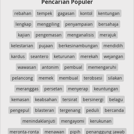
Pencarian Populer
rebahan
tempek
gagasan
kontol
kentungan
lengkap
menggiling
penyampaian
bersahaja
kajian
pengemasan
menganalisis
merajuk
kelestarian
pujaan
berkesinambungan
mendidih
kardus
seantero
keturunan
merekah
wejangan
wawasan
antonim
pembual
memengaruhi
pelancong
memek
membual
terobsesi
silakan
meranggas
persetan
menyerap
keuntungan
kemasan
keabsahan
tersirat
bersinergi
belagu
pengepul
blasteran
tergenang
peduli
bercanda
menindaklanjuti
mengayomi
kerukunan
meronta-ronta
menawan
pipih
penanggung jawab