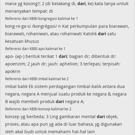
mana yg kosong?; 2 (di belakang di,
dari
, ke) kata tanya untuk
menanyakan tempat: di
Referensi dari KBBI kongregasi kalimat ke 1
kong·re·ga·si /kongrégasi/ n Kat perkumpulan para biarawan,
biarawati, rohaniwan, atau rohaniwati Katolik
dari
satu
kesatuan khusus
Referensi dari KBBI apo kalimat ke 1
apo- (ap-) bentuk terikat 1
dari
; bagian dr; dibentuk dr:
apoenzim; 2 jauh dr; jauh: aphelion; 3 terlepas; terpisah:
apokrin
Referensi dari KBBI imbal kalimat ke 2
imbal balik Ek sistem perdagangan timbal-balik antara dua
negara, negara A menjual suatu produk ke negara B, negara
B wajib membeli produk
dari
negara A;
Referensi dari KBBI konsep kalimat ke 2
konsep yg berbeda; 3 Ling gambaran mental
dari
objek,
proses, atau apa pun yg ada di luar bahasa, yg digunakan
oleh akal budi untuk memahami hal-hal lain