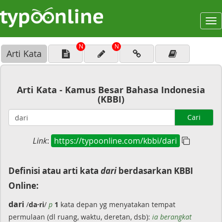
To
na
N
N
Arti Kata
Arti Kata - Kamus Besar Bahasa Indonesia
(KBBI)
Cari
Link
:
https://typoonline.com/kbbi/dari
Definisi atau arti kata
dari
berdasarkan KBBI
Online:
dari
/
da·ri
/
p
1
kata depan yg menyatakan tempat
permulaan (dl ruang, waktu, deretan, dsb):
ia berangkat