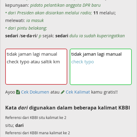
kepunyaan:
pidato pelantikan anggota DPR baru
• dari Presiden akan disiarkan melalui radio;
11
melalui;
melewati:
ia masuk
• dari pintu belakang;
sedari
/
se·da·ri
/
p
sejak:
sedari
dulu ia sudah kuperingatkan
tidak
jaman
lagi
manual
check
typo
Ayoo
Cek Dokumen
atau
Cek Kalimat
kamu gratis!!
Kata
dari
digunakan dalam beberapa kalimat KBBI
Referensi dari KBBI situ kalimat ke 2
situ;
dari
Referensi dari KBBI mana kalimat ke 2