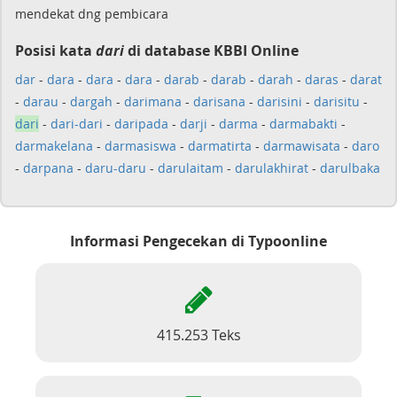
mendekat dng pembicara
Posisi kata
dari
di database KBBI Online
dar
-
dara
-
dara
-
dara
-
darab
-
darab
-
darah
-
daras
-
darat
-
darau
-
dargah
-
darimana
-
darisana
-
darisini
-
darisitu
-
dari
-
dari-dari
-
daripada
-
darji
-
darma
-
darmabakti
-
darmakelana
-
darmasiswa
-
darmatirta
-
darmawisata
-
daro
-
darpana
-
daru-daru
-
darulaitam
-
darulakhirat
-
darulbaka
Informasi Pengecekan di Typoonline
415.253 Teks