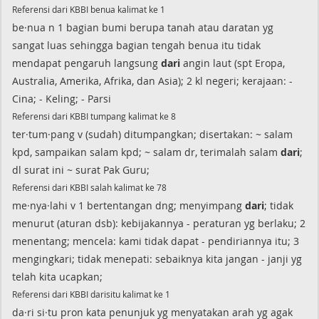
Referensi dari KBBI benua kalimat ke 1
be·nua n 1 bagian bumi berupa tanah atau daratan yg
sangat luas sehingga bagian tengah benua itu tidak
mendapat pengaruh langsung
dari
angin laut (spt Eropa,
Australia, Amerika, Afrika, dan Asia); 2 kl negeri; kerajaan: -
Cina; - Keling; - Parsi
Referensi dari KBBI tumpang kalimat ke 8
ter·tum·pang v (sudah) ditumpangkan; disertakan: ~ salam
kpd, sampaikan salam kpd; ~ salam dr, terimalah salam
dari
;
dl surat ini ~ surat Pak Guru;
Referensi dari KBBI salah kalimat ke 78
me·nya·lahi v 1 bertentangan dng; menyimpang
dari
; tidak
menurut (aturan dsb): kebijakannya - peraturan yg berlaku; 2
menentang; mencela: kami tidak dapat - pendiriannya itu; 3
mengingkari; tidak menepati: sebaiknya kita jangan - janji yg
telah kita ucapkan;
Referensi dari KBBI darisitu kalimat ke 1
da·ri si·tu pron kata penunjuk yg menyatakan arah yg agak