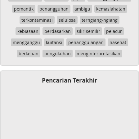
pemantik
penangguhan
ambigu
kemaslahatan
terkontaminasi
selulosa
terngiang-ngiang
kebiasaan
berdasarkan
silir-semilir
pelacur
mengganggu
kuitansi
penanggulangan
nasehat
berkenan
pengukuhan
menginterpretasikan
Pencarian Terakhir