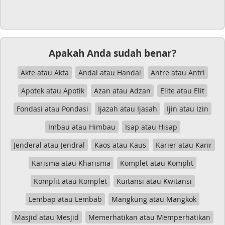
Apakah Anda sudah benar?
Akte atau Akta
Andal atau Handal
Antre atau Antri
Apotek atau Apotik
Azan atau Adzan
Elite atau Elit
Fondasi atau Pondasi
Ijazah atau Ijasah
Ijin atau Izin
Imbau atau Himbau
Isap atau Hisap
Jenderal atau Jendral
Kaos atau Kaus
Karier atau Karir
Karisma atau Kharisma
Komplet atau Komplit
Komplit atau Komplet
Kuitansi atau Kwitansi
Lembap atau Lembab
Mangkung atau Mangkok
Masjid atau Mesjid
Memerhatikan atau Memperhatikan