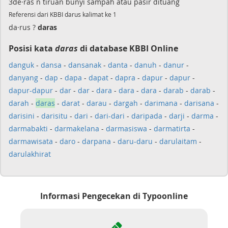
3de·ras n tiruan bunyi sampah atau pasir dituang
Referensi dari KBBI darus kalimat ke 1
da·rus ?
daras
Posisi kata
daras
di database KBBI Online
danguk
-
dansa
-
dansanak
-
danta
-
danuh
-
danur
-
danyang
-
dap
-
dapa
-
dapat
-
dapra
-
dapur
-
dapur
-
dapur-dapur
-
dar
-
dar
-
dara
-
dara
-
dara
-
darab
-
darab
-
darah
-
daras
-
darat
-
darau
-
dargah
-
darimana
-
darisana
-
darisini
-
darisitu
-
dari
-
dari-dari
-
daripada
-
darji
-
darma
-
darmabakti
-
darmakelana
-
darmasiswa
-
darmatirta
-
darmawisata
-
daro
-
darpana
-
daru-daru
-
darulaitam
-
darulakhirat
Informasi Pengecekan di Typoonline