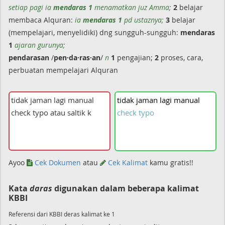
setiap pagi ia
mendaras 1
menamatkan juz Amma;
2
belajar
membaca Alquran:
ia
mendaras 1
pd ustaznya;
3
belajar
(mempelajari, menyelidiki) dng sungguh-sungguh:
mendaras
1
ajaran gurunya;
pendarasan
/
pen·da·ras·an
/
n
1
pengajian;
2
proses, cara,
perbuatan mempelajari Alquran
tidak
jaman
lagi
manual
check
typo
Ayoo
Cek Dokumen
atau
Cek Kalimat
kamu gratis!!
Kata
daras
digunakan dalam beberapa kalimat
KBBI
Referensi dari KBBI deras kalimat ke 1