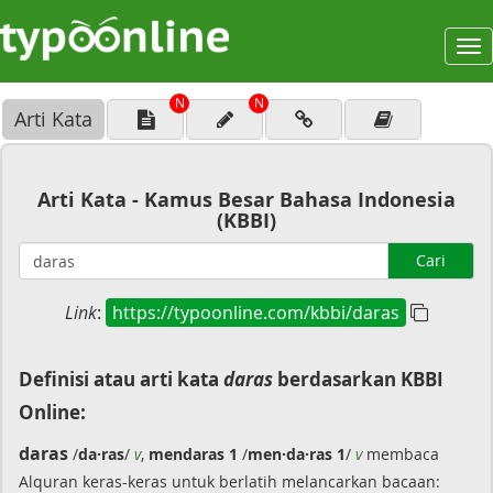
To
na
N
N
Arti Kata
Arti Kata - Kamus Besar Bahasa Indonesia
(KBBI)
Cari
Link
:
https://typoonline.com/kbbi/daras
Definisi atau arti kata
daras
berdasarkan KBBI
Online:
daras
/
da·ras
/
v
,
mendaras 1
/
men·da·ras 1
/
v
membaca
Alquran keras-keras untuk berlatih melancarkan bacaan: