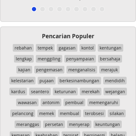
Pencarian Populer
rebahan
tempek
gagasan
kontol
kentungan
lengkap
menggiling
penyampaian
bersahaja
kajian
pengemasan
menganalisis
merajuk
kelestarian
pujaan
berkesinambungan
mendidih
kardus
seantero
keturunan
merekah
wejangan
wawasan
antonim
pembual
memengaruhi
pelancong
memek
membual
terobsesi
silakan
meranggas
persetan
menyerap
keuntungan
kemasan
keabsahan
tersirat
bersinergi
belagu