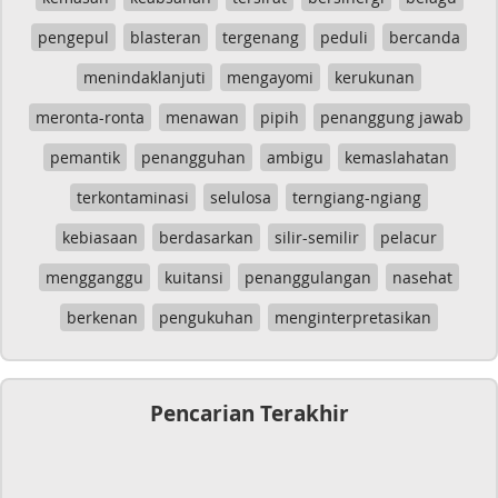
pengepul
blasteran
tergenang
peduli
bercanda
menindaklanjuti
mengayomi
kerukunan
meronta-ronta
menawan
pipih
penanggung jawab
pemantik
penangguhan
ambigu
kemaslahatan
terkontaminasi
selulosa
terngiang-ngiang
kebiasaan
berdasarkan
silir-semilir
pelacur
mengganggu
kuitansi
penanggulangan
nasehat
berkenan
pengukuhan
menginterpretasikan
Pencarian Terakhir