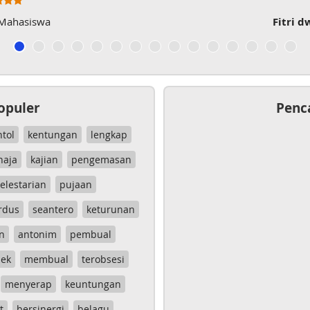
 Mahasiswa
Fitri d
opuler
Penc
ntol
kentungan
lengkap
haja
kajian
pengemasan
elestarian
pujaan
rdus
seantero
keturunan
n
antonim
pembual
ek
membual
terobsesi
menyerap
keuntungan
t
bersinergi
belagu