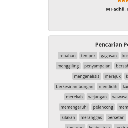
M Fadhil
,
Pencarian P
rebahan
tempek
gagasan
ko
menggiling
penyampaian
bersa
menganalisis
merajuk
k
berkesinambungan
mendidih
ka
merekah
wejangan
wawasa
memengaruhi
pelancong
mem
silakan
meranggas
persetan
kemasan
keabsahan
tersira