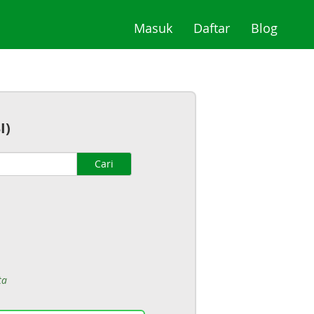
(current)
(current)
(curre
Masuk
Daftar
Blog
I)
Cari
ta