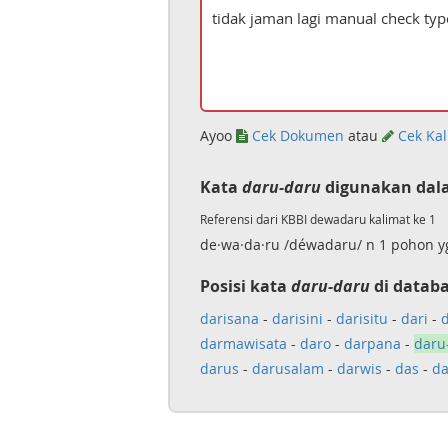
Ayoo
Cek Dokumen
atau
Cek Kal
Kata
daru-daru
digunakan dala
Referensi dari KBBI dewadaru kalimat ke 1
de·wa·da·ru /déwadaru/ n 1 pohon y
Posisi kata
daru-daru
di databa
darisana
-
darisini
-
darisitu
-
dari
-
d
darmawisata
-
daro
-
darpana
-
daru
darus
-
darusalam
-
darwis
-
das
-
da