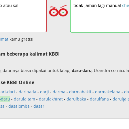
tidak
jaman
lagi
manual
che
imat
kamu gratis!!
m beberapa kalimat KBBI
g daunnya biasa dipakai untuk lalap;
daru-daru
; Urandra cornicul
se KBBI Online
ari-dari
-
daripada
-
darji
-
darma
-
darmabakti
-
darmakelana
-
da
-daru
-
darulaitam
-
darulakhirat
-
darulbaka
-
darulfana
-
daruljal
sa
-
dasalomba
-
dasar