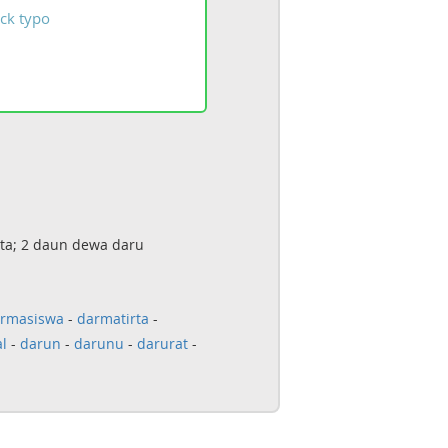
ck
typo
ata; 2 daun dewa daru
rmasiswa
-
darmatirta
-
al
-
darun
-
darunu
-
darurat
-