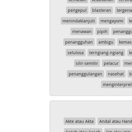
pengepul
blasteran
tergen
menindaklanjuti
mengayomi
k
menawan
pipih
penangg
penangguhan
ambigu
kemas
selulosa
terngiang-ngiang
k
silir-semilir
pelacur
me
penanggulangan
nasehat
b
menginterpret
Akte atau Akta
Andal atau Hand
Ijazah atau Ijasah
Ijin atau Izin