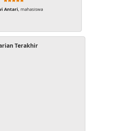
wi Antari
, mahasiswa
arian Terakhir