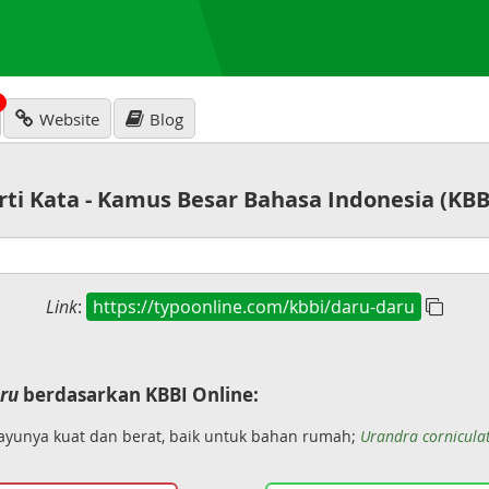
N
Website
Blog
rti Kata - Kamus Besar Bahasa Indonesia (KBB
Link
:
https://typoonline.com/kbbi/daru-daru
ru
berdasarkan KBBI Online:
ayunya kuat dan berat, baik untuk bahan rumah;
Urandra cornicula