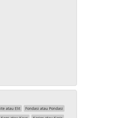
lite atau Elit
Fondasi atau Pondasi
Kaos atau Kaus
Karier atau Karir