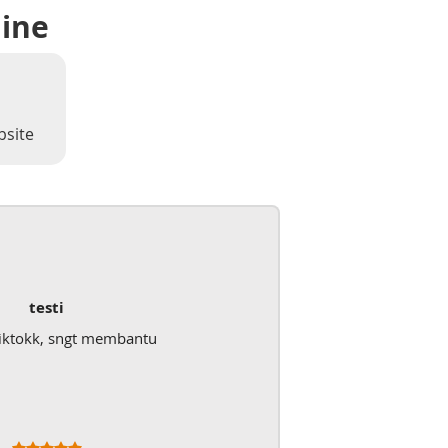
line
bsite
testi
iktokk, sngt membantu