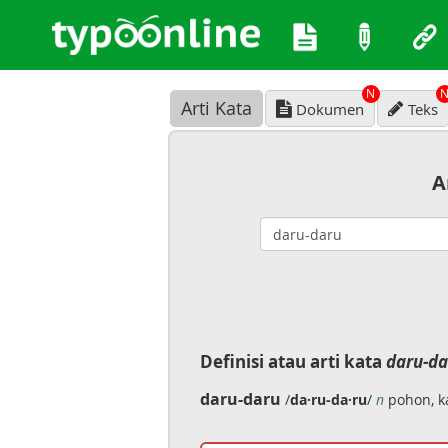
N
Arti Kata
Dokumen
Teks
A
Definisi atau arti kata
daru-da
daru-daru
/
da·ru-da·ru
/
n
pohon, k