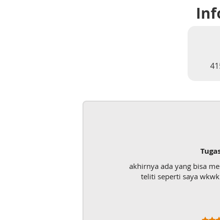
Inf
41
Tuga
akhirnya ada yang bisa m
teliti seperti saya wk