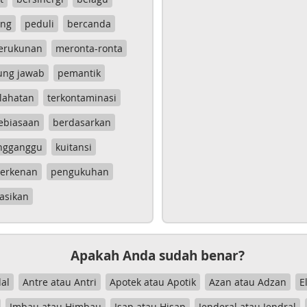
ang
peduli
bercanda
erukunan
meronta-ronta
ung jawab
pemantik
lahatan
terkontaminasi
ebiasaan
berdasarkan
ngganggu
kuitansi
erkenan
pengukuhan
asikan
Apakah Anda sudah benar?
al
Antre atau Antri
Apotek atau Apotik
Azan atau Adzan
E
Imbau atau Himbau
Isap atau Hisap
Jenderal atau Jendral