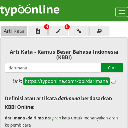
To
na
N
N
Arti Kata
Arti Kata - Kamus Besar Bahasa Indonesia
(KBBI)
Cari
Link
:
https://typoonline.com/kbbi/darimana
Definisi atau arti kata
darimana
berdasarkan
KBBI Online:
dari mana
/
da·ri ma·na
/
pron
kata untuk menanyakan arah
ke pembicara