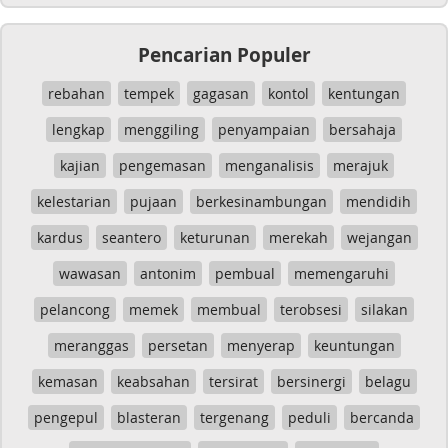
Pencarian Populer
rebahan
tempek
gagasan
kontol
kentungan
lengkap
menggiling
penyampaian
bersahaja
kajian
pengemasan
menganalisis
merajuk
kelestarian
pujaan
berkesinambungan
mendidih
kardus
seantero
keturunan
merekah
wejangan
wawasan
antonim
pembual
memengaruhi
pelancong
memek
membual
terobsesi
silakan
meranggas
persetan
menyerap
keuntungan
kemasan
keabsahan
tersirat
bersinergi
belagu
pengepul
blasteran
tergenang
peduli
bercanda