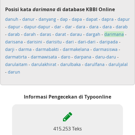
Posisi kata
darimana
di database KBBI Online
danuh
-
danur
-
danyang
-
dap
-
dapa
-
dapat
-
dapra
-
dapur
-
dapur
-
dapur-dapur
-
dar
-
dar
-
dara
-
dara
-
dara
-
darab
-
darab
-
darah
-
daras
-
darat
-
darau
-
dargah
-
darimana
-
darisana
-
darisini
-
darisitu
-
dari
-
dari-dari
-
daripada
-
darji
-
darma
-
darmabakti
-
darmakelana
-
darmasiswa
-
darmatirta
-
darmawisata
-
daro
-
darpana
-
daru-daru
-
darulaitam
-
darulakhirat
-
darulbaka
-
darulfana
-
daruljalal
-
darun
Informasi Pengecekan di Typoonline
415.253 Teks