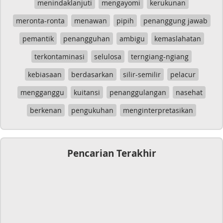
menindaklanjuti
mengayomi
kerukunan
meronta-ronta
menawan
pipih
penanggung jawab
pemantik
penangguhan
ambigu
kemaslahatan
terkontaminasi
selulosa
terngiang-ngiang
kebiasaan
berdasarkan
silir-semilir
pelacur
mengganggu
kuitansi
penanggulangan
nasehat
berkenan
pengukuhan
menginterpretasikan
Pencarian Terakhir