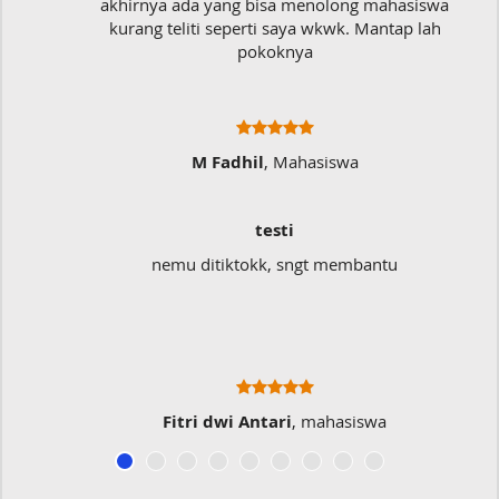
akhirnya ada yang bisa menolong mahasiswa
kurang teliti seperti saya wkwk. Mantap lah
pokoknya
M Fadhil
, Mahasiswa
testi
nemu ditiktokk, sngt membantu
Fitri dwi Antari
, mahasiswa