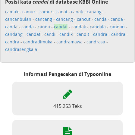
Posisi kata
candai
di database KBBI Online
camuk
-
camuk
-
camur
-
canai
-
canak
-
canang
-
cancanbulan
-
cancang
-
cancang
-
cancut
-
canda
-
canda
-
canda
-
canda
-
canda
-
candai
-
candak
-
candala
-
candan
-
candang
-
candat
-
candi
-
candik
-
candit
-
candra
-
candra
-
candra
-
candradimuka
-
candramawa
-
candrasa
-
candrasengkala
Informasi Pengecekan di Typoonline
415.253 Teks