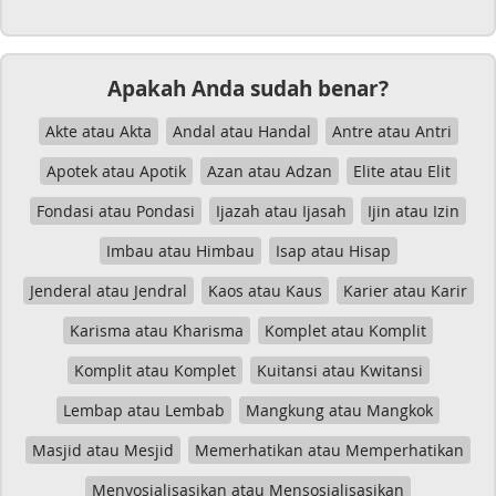
Apakah Anda sudah benar?
Akte atau Akta
Andal atau Handal
Antre atau Antri
Apotek atau Apotik
Azan atau Adzan
Elite atau Elit
Fondasi atau Pondasi
Ijazah atau Ijasah
Ijin atau Izin
Imbau atau Himbau
Isap atau Hisap
Jenderal atau Jendral
Kaos atau Kaus
Karier atau Karir
Karisma atau Kharisma
Komplet atau Komplit
Komplit atau Komplet
Kuitansi atau Kwitansi
Lembap atau Lembab
Mangkung atau Mangkok
Masjid atau Mesjid
Memerhatikan atau Memperhatikan
Menyosialisasikan atau Mensosialisasikan