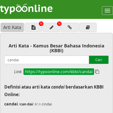
To
na
N
N
Arti Kata
Arti Kata - Kamus Besar Bahasa Indonesia
(KBBI)
Cari
Link
:
https://typoonline.com/kbbi/candai
Definisi atau arti kata
candai
berdasarkan KBBI
Online:
candai
/
can·dai
/
kl n
cindai