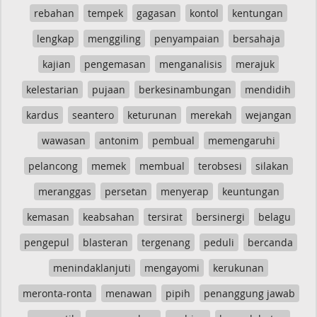
rebahan
tempek
gagasan
kontol
kentungan
lengkap
menggiling
penyampaian
bersahaja
kajian
pengemasan
menganalisis
merajuk
kelestarian
pujaan
berkesinambungan
mendidih
kardus
seantero
keturunan
merekah
wejangan
wawasan
antonim
pembual
memengaruhi
pelancong
memek
membual
terobsesi
silakan
meranggas
persetan
menyerap
keuntungan
kemasan
keabsahan
tersirat
bersinergi
belagu
pengepul
blasteran
tergenang
peduli
bercanda
menindaklanjuti
mengayomi
kerukunan
meronta-ronta
menawan
pipih
penanggung jawab