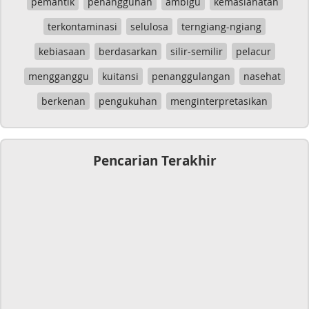
pemantik
penangguhan
ambigu
kemaslahatan
terkontaminasi
selulosa
terngiang-ngiang
kebiasaan
berdasarkan
silir-semilir
pelacur
mengganggu
kuitansi
penanggulangan
nasehat
berkenan
pengukuhan
menginterpretasikan
Pencarian Terakhir