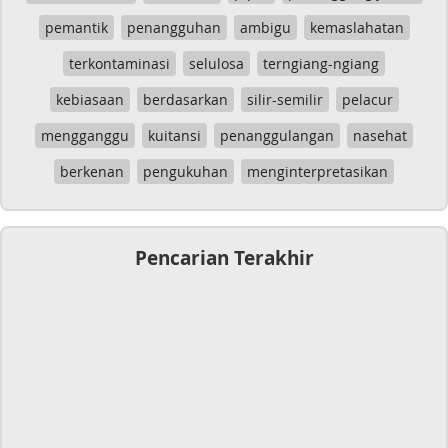
pemantik
penangguhan
ambigu
kemaslahatan
terkontaminasi
selulosa
terngiang-ngiang
kebiasaan
berdasarkan
silir-semilir
pelacur
mengganggu
kuitansi
penanggulangan
nasehat
berkenan
pengukuhan
menginterpretasikan
Pencarian Terakhir