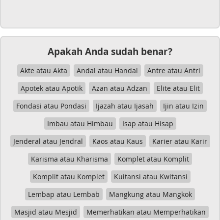
Apakah Anda sudah benar?
Akte atau Akta
Andal atau Handal
Antre atau Antri
Apotek atau Apotik
Azan atau Adzan
Elite atau Elit
Fondasi atau Pondasi
Ijazah atau Ijasah
Ijin atau Izin
Imbau atau Himbau
Isap atau Hisap
Jenderal atau Jendral
Kaos atau Kaus
Karier atau Karir
Karisma atau Kharisma
Komplet atau Komplit
Komplit atau Komplet
Kuitansi atau Kwitansi
Lembap atau Lembab
Mangkung atau Mangkok
Masjid atau Mesjid
Memerhatikan atau Memperhatikan