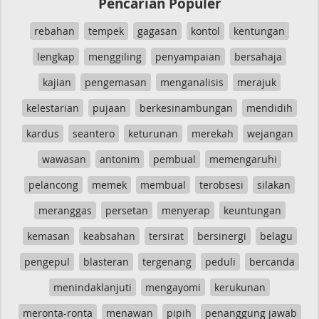
Pencarian Populer
rebahan
tempek
gagasan
kontol
kentungan
lengkap
menggiling
penyampaian
bersahaja
kajian
pengemasan
menganalisis
merajuk
kelestarian
pujaan
berkesinambungan
mendidih
kardus
seantero
keturunan
merekah
wejangan
wawasan
antonim
pembual
memengaruhi
pelancong
memek
membual
terobsesi
silakan
meranggas
persetan
menyerap
keuntungan
kemasan
keabsahan
tersirat
bersinergi
belagu
pengepul
blasteran
tergenang
peduli
bercanda
menindaklanjuti
mengayomi
kerukunan
meronta-ronta
menawan
pipih
penanggung jawab