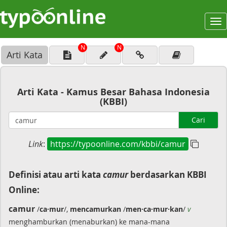
To
na
N
N
Arti Kata
Arti Kata - Kamus Besar Bahasa Indonesia
(KBBI)
Cari
Link
:
https://typoonline.com/kbbi/camur
Definisi atau arti kata
camur
berdasarkan KBBI
Online:
camur
/
ca·mur
/,
mencamurkan
/
men·ca·mur·kan
/
v
menghamburkan (menaburkan) ke mana-mana