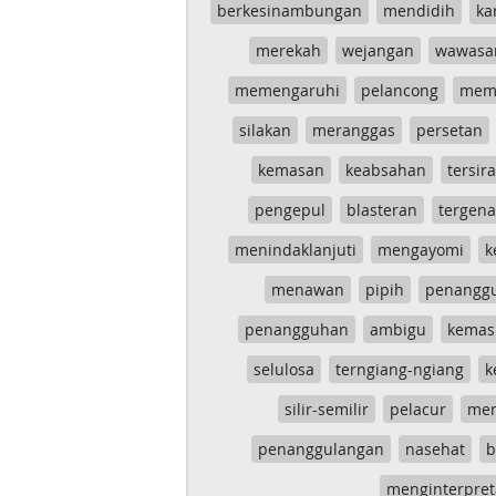
berkesinambungan
mendidih
ka
merekah
wejangan
wawasa
memengaruhi
pelancong
mem
silakan
meranggas
persetan
kemasan
keabsahan
tersira
pengepul
blasteran
tergen
menindaklanjuti
mengayomi
k
menawan
pipih
penangg
penangguhan
ambigu
kemas
selulosa
terngiang-ngiang
k
silir-semilir
pelacur
me
penanggulangan
nasehat
b
menginterpret