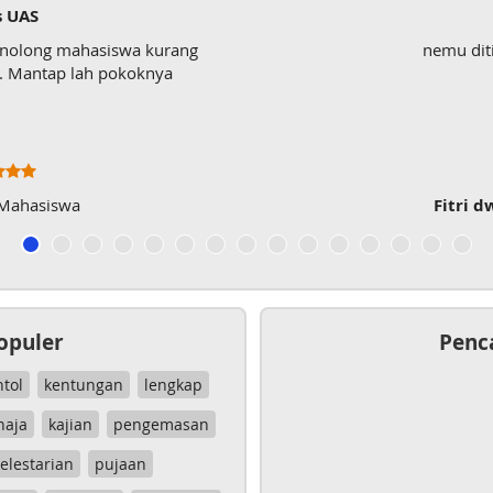
s UAS
enolong mahasiswa kurang
nemu dit
wk. Mantap lah pokoknya
 Mahasiswa
Fitri d
opuler
Penc
ntol
kentungan
lengkap
haja
kajian
pengemasan
elestarian
pujaan