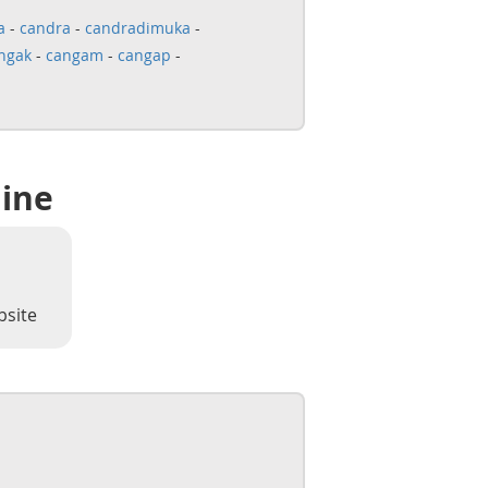
a
-
candra
-
candradimuka
-
ngak
-
cangam
-
cangap
-
line
bsite