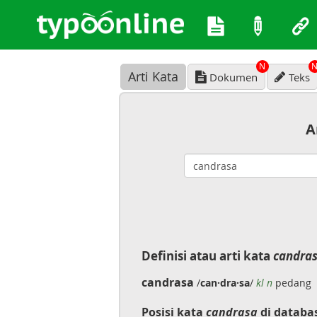
N
Arti Kata
Dokumen
Teks
A
Definisi atau arti kata
candra
candrasa
/
can·dra·sa
/
kl n
pedang
Posisi kata
candrasa
di databa