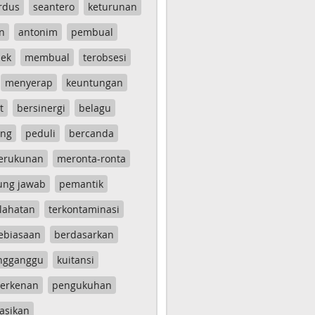
rdus
seantero
keturunan
n
antonim
pembual
ek
membual
terobsesi
menyerap
keuntungan
t
bersinergi
belagu
ang
peduli
bercanda
erukunan
meronta-ronta
ung jawab
pemantik
lahatan
terkontaminasi
ebiasaan
berdasarkan
ngganggu
kuitansi
erkenan
pengukuhan
asikan