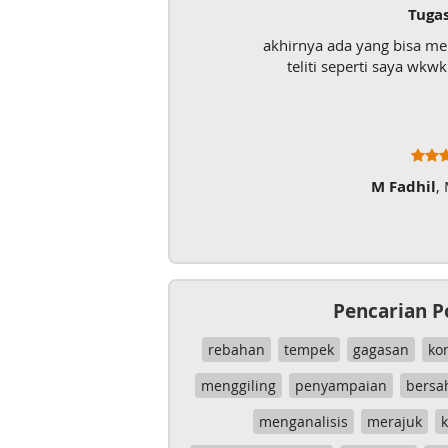
Tuga
akhirnya ada yang bisa m
teliti seperti saya wk
M Fadhil
,
Pencarian P
rebahan
tempek
gagasan
ko
menggiling
penyampaian
bersa
menganalisis
merajuk
k