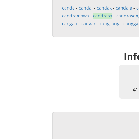
canda
-
candai
-
candak
-
candala
-
c
candramawa
-
candrasa
-
candrasen
cangap
-
cangar
-
cangcang
-
cangga
Inf
41