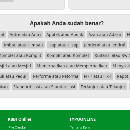
Apakah Anda sudah benar?
al
Antre atau Antri
Apotek atau Apotik
Azan atau Adzan
E
Imbau atau Himbau
Isap atau Hisap
Jenderal atau Jendral
Komplet atau Komplit
Komplit atau Komplet
Kuitansi atau Kwi
jid atau Mesjid
Memerhatikan atau Memperhatikan
Menyosia
uli atau Peduli
Performa atau Peforma
Pikir atau Fikir
Rapot 
akan
Standardisasi atau Standarisasi
Terlanjur atau Telanjur
KBBI Online
TYPOONLINE
File Checker
Tentang Kami