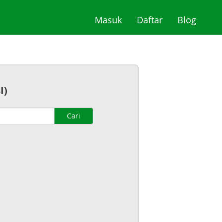
(current)
(current)
(curre
Masuk
Daftar
Blog
I)
Cari