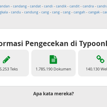
andan
-
candang
-
candat
-
candi
-
candik
-
candit
-
candra
-
candr
gkala
-
candu
-
candung
-
cang
-
cang
-
cang
-
cangah
-
cangak
-
ca
ormasi Pengecekan di Typoon
5.253 Teks
1.785.190 Dokumen
140.130 We
Apa kata mereka?