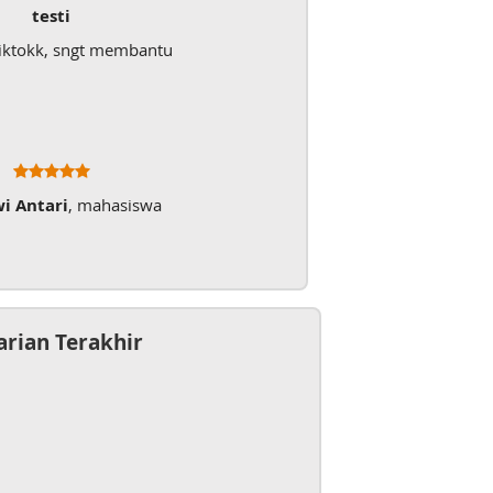
testi
iktokk, sngt membantu
wi Antari
, mahasiswa
arian Terakhir