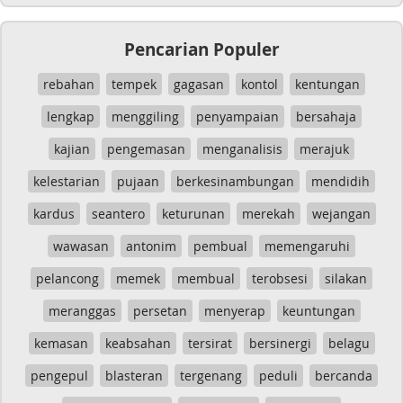
Pencarian Populer
rebahan
tempek
gagasan
kontol
kentungan
lengkap
menggiling
penyampaian
bersahaja
kajian
pengemasan
menganalisis
merajuk
kelestarian
pujaan
berkesinambungan
mendidih
kardus
seantero
keturunan
merekah
wejangan
wawasan
antonim
pembual
memengaruhi
pelancong
memek
membual
terobsesi
silakan
meranggas
persetan
menyerap
keuntungan
kemasan
keabsahan
tersirat
bersinergi
belagu
pengepul
blasteran
tergenang
peduli
bercanda