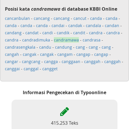
Posisi kata
candramawa
di database KBBI Online
cancanbulan
-
cancang
-
cancang
-
cancut
-
canda
-
canda
-
canda
-
canda
-
canda
-
candai
-
candak
-
candala
-
candan
-
candang
-
candat
-
candi
-
candik
-
candit
-
candra
-
candra
-
candra
-
candradimuka
-
candramawa
-
candrasa
-
candrasengkala
-
candu
-
candung
-
cang
-
cang
-
cang
-
cangah
-
cangak
-
cangak
-
cangam
-
cangap
-
cangap
-
cangar
-
cangcang
-
cangga
-
canggaan
-
canggah
-
canggah
-
canggai
-
canggal
-
cangget
Informasi Pengecekan di Typoonline
415.253 Teks