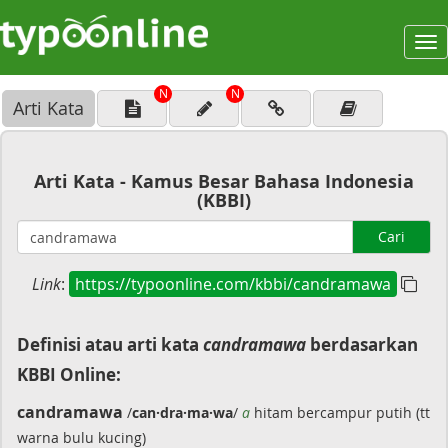
To
na
N
N
Arti Kata
Arti Kata - Kamus Besar Bahasa Indonesia
(KBBI)
Cari
Link
:
https://typoonline.com/kbbi/candramawa
Definisi atau arti kata
candramawa
berdasarkan
KBBI Online:
candramawa
/
can·dra·ma·wa
/
a
hitam bercampur putih (tt
warna bulu kucing)