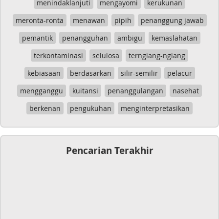
menindaklanjuti
mengayomi
kerukunan
meronta-ronta
menawan
pipih
penanggung jawab
pemantik
penangguhan
ambigu
kemaslahatan
terkontaminasi
selulosa
terngiang-ngiang
kebiasaan
berdasarkan
silir-semilir
pelacur
mengganggu
kuitansi
penanggulangan
nasehat
berkenan
pengukuhan
menginterpretasikan
Pencarian Terakhir