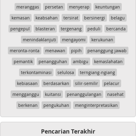
meranggas
persetan
menyerap
keuntungan
kemasan
keabsahan
tersirat
bersinergi
belagu
pengepul
blasteran
tergenang
peduli
bercanda
menindaklanjuti
mengayomi
kerukunan
meronta-ronta
menawan
pipih
penanggung jawab
pemantik
penangguhan
ambigu
kemaslahatan
terkontaminasi
selulosa
terngiang-ngiang
kebiasaan
berdasarkan
silir-semilir
pelacur
mengganggu
kuitansi
penanggulangan
nasehat
berkenan
pengukuhan
menginterpretasikan
Pencarian Terakhir