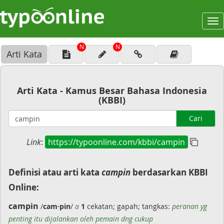
To
na
N
N
Arti Kata
Arti Kata - Kamus Besar Bahasa Indonesia
(KBBI)
Cari
Link
:
https://typoonline.com/kbbi/campin
Definisi atau arti kata
campin
berdasarkan KBBI
Online:
campin
/
cam·pin
/
a
1
cekatan; gapah; tangkas:
peranan yg
penting itu dijalankan oleh pemain dng cukup