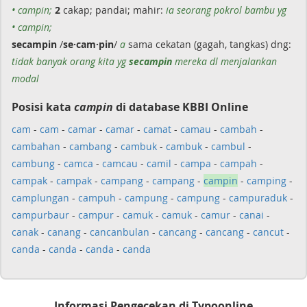
• campin;
2
cakap; pandai; mahir:
ia seorang pokrol bambu yg
• campin;
secampin
/
se·cam·pin
/
a
sama cekatan (gagah, tangkas) dng:
tidak banyak orang kita yg
secampin
mereka dl menjalankan
modal
Posisi kata
campin
di database KBBI Online
cam
-
cam
-
camar
-
camar
-
camat
-
camau
-
cambah
-
cambahan
-
cambang
-
cambuk
-
cambuk
-
cambul
-
cambung
-
camca
-
camcau
-
camil
-
campa
-
campah
-
campak
-
campak
-
campang
-
campang
-
campin
-
camping
-
camplungan
-
campuh
-
campung
-
campung
-
campuraduk
-
campurbaur
-
campur
-
camuk
-
camuk
-
camur
-
canai
-
canak
-
canang
-
cancanbulan
-
cancang
-
cancang
-
cancut
-
canda
-
canda
-
canda
-
canda
Informasi Pengecekan di Typoonline