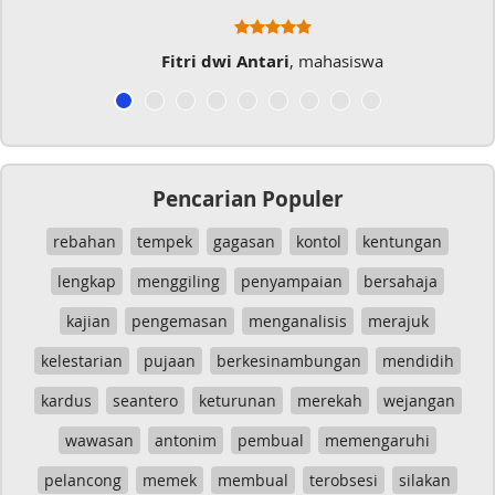
Fitri dwi Antari
, mahasiswa
Pencarian Populer
rebahan
tempek
gagasan
kontol
kentungan
lengkap
menggiling
penyampaian
bersahaja
kajian
pengemasan
menganalisis
merajuk
kelestarian
pujaan
berkesinambungan
mendidih
kardus
seantero
keturunan
merekah
wejangan
wawasan
antonim
pembual
memengaruhi
pelancong
memek
membual
terobsesi
silakan