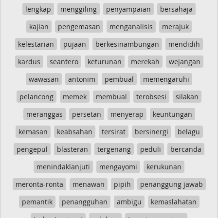
lengkap
menggiling
penyampaian
bersahaja
kajian
pengemasan
menganalisis
merajuk
kelestarian
pujaan
berkesinambungan
mendidih
kardus
seantero
keturunan
merekah
wejangan
wawasan
antonim
pembual
memengaruhi
pelancong
memek
membual
terobsesi
silakan
meranggas
persetan
menyerap
keuntungan
kemasan
keabsahan
tersirat
bersinergi
belagu
pengepul
blasteran
tergenang
peduli
bercanda
menindaklanjuti
mengayomi
kerukunan
meronta-ronta
menawan
pipih
penanggung jawab
pemantik
penangguhan
ambigu
kemaslahatan