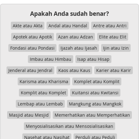
Apakah Anda sudah benar?
Akte atau Akta
Andal atau Handal
Antre atau Antri
Apotek atau Apotik
Azan atau Adzan
Elite atau Elit
Fondasi atau Pondasi
Ijazah atau Ijasah
Ijin atau Izin
Imbau atau Himbau
Isap atau Hisap
Jenderal atau Jendral
Kaos atau Kaus
Karier atau Karir
Karisma atau Kharisma
Komplet atau Komplit
Komplit atau Komplet
Kuitansi atau Kwitansi
Lembap atau Lembab
Mangkung atau Mangkok
Masjid atau Mesjid
Memerhatikan atau Memperhatikan
Menyosialisasikan atau Mensosialisasikan
Nasehat atau Nasihat
Perduli atau Peduli