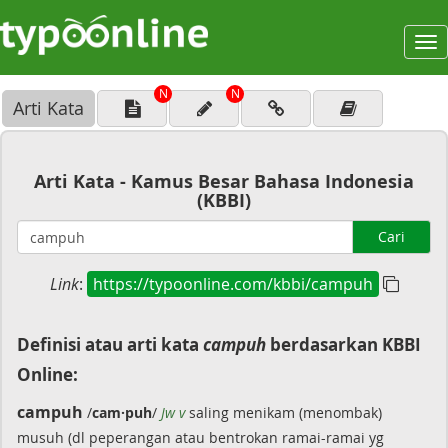
To
na
N
N
Arti Kata
Arti Kata - Kamus Besar Bahasa Indonesia
(KBBI)
Cari
Link
:
https://typoonline.com/kbbi/campuh
Definisi atau arti kata
campuh
berdasarkan KBBI
Online:
campuh
/
cam·puh
/
Jw v
saling menikam (menombak)
musuh (dl peperangan atau bentrokan ramai-ramai yg