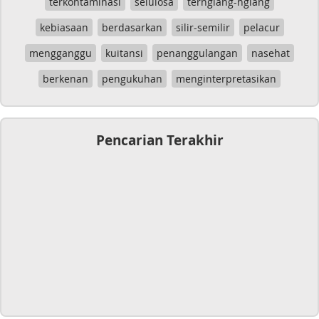
terkontaminasi
selulosa
terngiang-ngiang
kebiasaan
berdasarkan
silir-semilir
pelacur
mengganggu
kuitansi
penanggulangan
nasehat
berkenan
pengukuhan
menginterpretasikan
Pencarian Terakhir