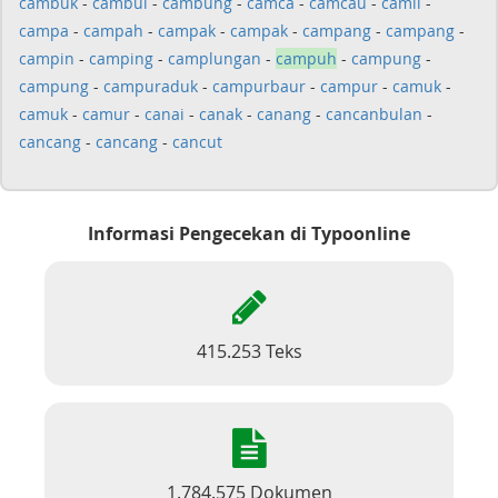
cambuk
-
cambul
-
cambung
-
camca
-
camcau
-
camil
-
campa
-
campah
-
campak
-
campak
-
campang
-
campang
-
campin
-
camping
-
camplungan
-
campuh
-
campung
-
campung
-
campuraduk
-
campurbaur
-
campur
-
camuk
-
camuk
-
camur
-
canai
-
canak
-
canang
-
cancanbulan
-
cancang
-
cancang
-
cancut
Informasi Pengecekan di Typoonline
415.253 Teks
1.784.575 Dokumen