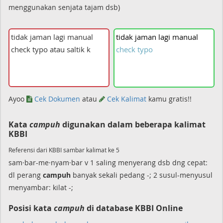
menggunakan senjata tajam dsb)
tidak
jaman
lagi
manual
check
typo
Ayoo
Cek Dokumen
atau
Cek Kalimat
kamu gratis!!
Kata
campuh
digunakan dalam beberapa kalimat
KBBI
Referensi dari KBBI sambar kalimat ke 5
sam·bar-me·nyam·bar v 1 saling menyerang dsb dng cepat:
dl perang
campuh
banyak sekali pedang -; 2 susul-menyusul
menyambar: kilat -;
Posisi kata
campuh
di database KBBI Online