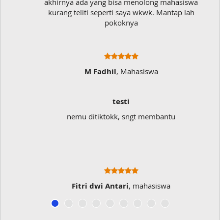
akhirnya ada yang bisa menolong mahasiswa
kurang teliti seperti saya wkwk. Mantap lah
pokoknya
M Fadhil
, Mahasiswa
testi
nemu ditiktokk, sngt membantu
Fitri dwi Antari
, mahasiswa