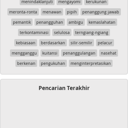
menindaklanjuti
mengayomi
kerukunan
meronta-ronta
menawan
pipih
penanggung jawab
pemantik
penangguhan
ambigu
kemaslahatan
terkontaminasi
selulosa
terngiang-ngiang
kebiasaan
berdasarkan
silir-semilir
pelacur
mengganggu
kuitansi
penanggulangan
nasehat
berkenan
pengukuhan
menginterpretasikan
Pencarian Terakhir