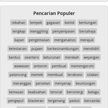
Pencarian Populer
rebahan
tempek
gagasan
kontol
kentungan
lengkap
menggiling
penyampaian
bersahaja
kajian
pengemasan
menganalisis
merajuk
kelestarian
pujaan
berkesinambungan
mendidih
kardus
seantero
keturunan
merekah
wejangan
wawasan
antonim
pembual
memengaruhi
pelancong
memek
membual
terobsesi
silakan
meranggas
persetan
menyerap
keuntungan
kemasan
keabsahan
tersirat
bersinergi
belagu
pengepul
blasteran
tergenang
peduli
bercanda