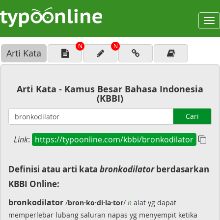
To
na
N
N
Arti Kata
Arti Kata - Kamus Besar Bahasa Indonesia
(KBBI)
Cari
Link
:
https://typoonline.com/kbbi/bronkodilator
Definisi atau arti kata
bronkodilator
berdasarkan
KBBI Online:
bronkodilator
/
bron·ko·di·la·tor
/
n
alat yg dapat
memperlebar lubang saluran napas yg menyempit ketika