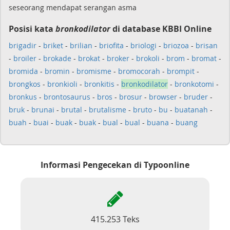
seseorang mendapat serangan asma
Posisi kata
bronkodilator
di database KBBI Online
brigadir
-
briket
-
brilian
-
briofita
-
briologi
-
briozoa
-
brisan
-
broiler
-
brokade
-
brokat
-
broker
-
brokoli
-
brom
-
bromat
-
bromida
-
bromin
-
bromisme
-
bromocorah
-
brompit
-
brongkos
-
bronkioli
-
bronkitis
-
bronkodilator
-
bronkotomi
-
bronkus
-
brontosaurus
-
bros
-
brosur
-
browser
-
bruder
-
bruk
-
brunai
-
brutal
-
brutalisme
-
bruto
-
bu
-
buatanah
-
buah
-
buai
-
buak
-
buak
-
bual
-
bual
-
buana
-
buang
Informasi Pengecekan di Typoonline
415.253 Teks