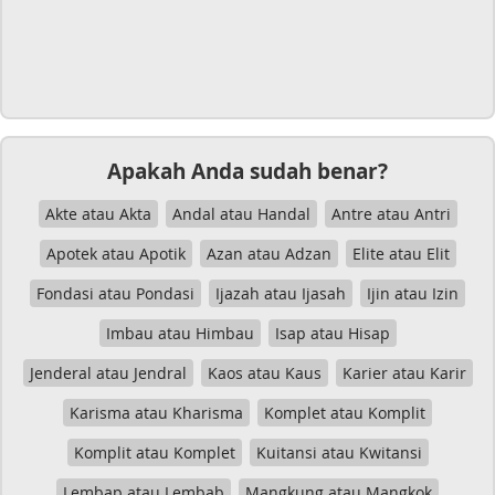
Apakah Anda sudah benar?
Akte atau Akta
Andal atau Handal
Antre atau Antri
Apotek atau Apotik
Azan atau Adzan
Elite atau Elit
Fondasi atau Pondasi
Ijazah atau Ijasah
Ijin atau Izin
Imbau atau Himbau
Isap atau Hisap
Jenderal atau Jendral
Kaos atau Kaus
Karier atau Karir
Karisma atau Kharisma
Komplet atau Komplit
Komplit atau Komplet
Kuitansi atau Kwitansi
Lembap atau Lembab
Mangkung atau Mangkok