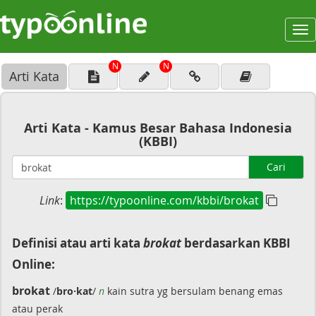
To
na
N
N
Arti Kata
Arti Kata - Kamus Besar Bahasa Indonesia
(KBBI)
Cari
Link
:
https://typoonline.com/kbbi/brokat
Definisi atau arti kata
brokat
berdasarkan KBBI
Online:
brokat
/
bro·kat
/
n
kain sutra yg bersulam benang emas
atau perak