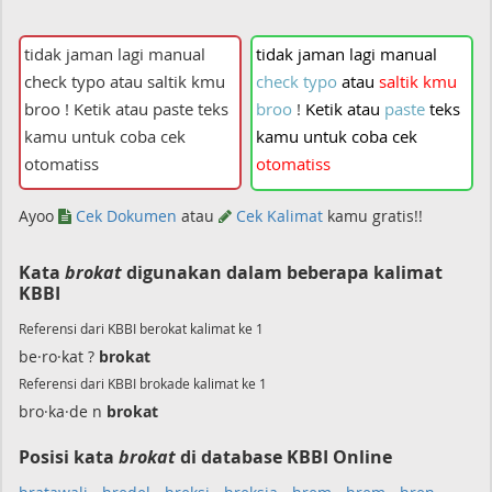
tidak
jaman
lagi
manual
check
typo
atau
saltik
kmu
broo
!
Ketik
atau
paste
teks
kamu
untuk
coba
cek
otomatiss
Ayoo
Cek Dokumen
atau
Cek Kalimat
kamu gratis!!
Kata
brokat
digunakan dalam beberapa kalimat
KBBI
Referensi dari KBBI berokat kalimat ke 1
be·ro·kat ?
brokat
Referensi dari KBBI brokade kalimat ke 1
bro·ka·de n
brokat
Posisi kata
brokat
di database KBBI Online