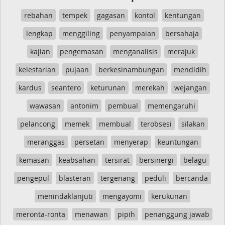
rebahan
tempek
gagasan
kontol
kentungan
lengkap
menggiling
penyampaian
bersahaja
kajian
pengemasan
menganalisis
merajuk
kelestarian
pujaan
berkesinambungan
mendidih
kardus
seantero
keturunan
merekah
wejangan
wawasan
antonim
pembual
memengaruhi
pelancong
memek
membual
terobsesi
silakan
meranggas
persetan
menyerap
keuntungan
kemasan
keabsahan
tersirat
bersinergi
belagu
pengepul
blasteran
tergenang
peduli
bercanda
menindaklanjuti
mengayomi
kerukunan
meronta-ronta
menawan
pipih
penanggung jawab