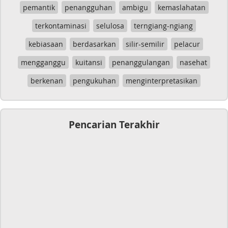
pemantik
penangguhan
ambigu
kemaslahatan
terkontaminasi
selulosa
terngiang-ngiang
kebiasaan
berdasarkan
silir-semilir
pelacur
mengganggu
kuitansi
penanggulangan
nasehat
berkenan
pengukuhan
menginterpretasikan
Pencarian Terakhir