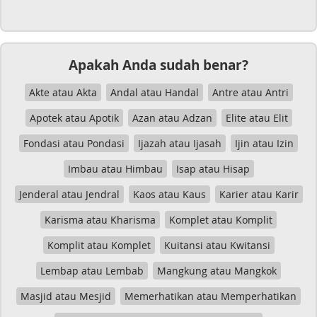
Apakah Anda sudah benar?
Akte atau Akta
Andal atau Handal
Antre atau Antri
Apotek atau Apotik
Azan atau Adzan
Elite atau Elit
Fondasi atau Pondasi
Ijazah atau Ijasah
Ijin atau Izin
Imbau atau Himbau
Isap atau Hisap
Jenderal atau Jendral
Kaos atau Kaus
Karier atau Karir
Karisma atau Kharisma
Komplet atau Komplit
Komplit atau Komplet
Kuitansi atau Kwitansi
Lembap atau Lembab
Mangkung atau Mangkok
Masjid atau Mesjid
Memerhatikan atau Memperhatikan