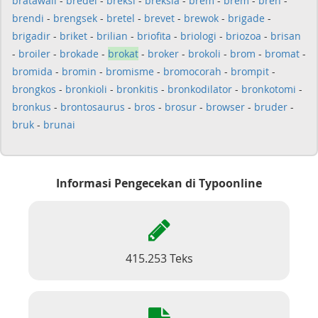
bratawali
-
bredel
-
breksi
-
breksia
-
brem
-
brem
-
bren
-
brendi
-
brengsek
-
bretel
-
brevet
-
brewok
-
brigade
-
brigadir
-
briket
-
brilian
-
briofita
-
briologi
-
briozoa
-
brisan
-
broiler
-
brokade
-
brokat
-
broker
-
brokoli
-
brom
-
bromat
-
bromida
-
bromin
-
bromisme
-
bromocorah
-
brompit
-
brongkos
-
bronkioli
-
bronkitis
-
bronkodilator
-
bronkotomi
-
bronkus
-
brontosaurus
-
bros
-
brosur
-
browser
-
bruder
-
bruk
-
brunai
Informasi Pengecekan di Typoonline
415.253 Teks