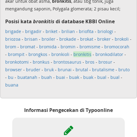
akar untuk obat asma,
bronkitis
, atau sbg tonik, juga
mengandung saponin, Polygala glomerata; 2 pisau kecil;
Posisi kata
bronkitis
di database KBBI Online
brigade
-
brigadir
-
briket
-
brilian
-
briofita
-
briologi
-
briozoa
-
brisan
-
broiler
-
brokade
-
brokat
-
broker
-
brokoli
-
brom
-
bromat
-
bromida
-
bromin
-
bromisme
-
bromocorah
-
brompit
-
brongkos
-
bronkioli
-
bronkitis
-
bronkodilator
-
bronkotomi
-
bronkus
-
brontosaurus
-
bros
-
brosur
-
browser
-
bruder
-
bruk
-
brunai
-
brutal
-
brutalisme
-
bruto
-
bu
-
buatanah
-
buah
-
buai
-
buak
-
buak
-
bual
-
bual
-
buana
Informasi Pengecekan di Typoonline