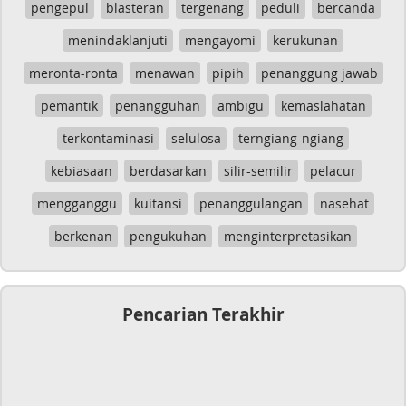
pengepul
blasteran
tergenang
peduli
bercanda
menindaklanjuti
mengayomi
kerukunan
meronta-ronta
menawan
pipih
penanggung jawab
pemantik
penangguhan
ambigu
kemaslahatan
terkontaminasi
selulosa
terngiang-ngiang
kebiasaan
berdasarkan
silir-semilir
pelacur
mengganggu
kuitansi
penanggulangan
nasehat
berkenan
pengukuhan
menginterpretasikan
Pencarian Terakhir