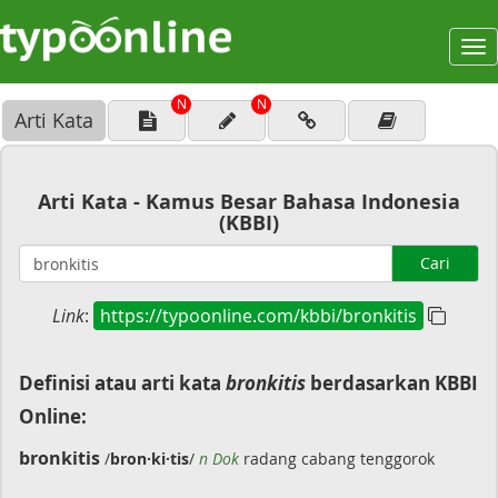
To
na
N
N
Arti Kata
Arti Kata - Kamus Besar Bahasa Indonesia
(KBBI)
Cari
Link
:
https://typoonline.com/kbbi/bronkitis
Definisi atau arti kata
bronkitis
berdasarkan KBBI
Online:
bronkitis
/
bron·ki·tis
/
n Dok
radang cabang tenggorok