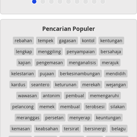
Pencarian Populer
rebahan
tempek
gagasan
kontol
kentungan
lengkap
menggiling
penyampaian
bersahaja
kajian
pengemasan
menganalisis
merajuk
kelestarian
pujaan
berkesinambungan
mendidih
kardus
seantero
keturunan
merekah
wejangan
wawasan
antonim
pembual
memengaruhi
pelancong
memek
membual
terobsesi
silakan
meranggas
persetan
menyerap
keuntungan
kemasan
keabsahan
tersirat
bersinergi
belagu