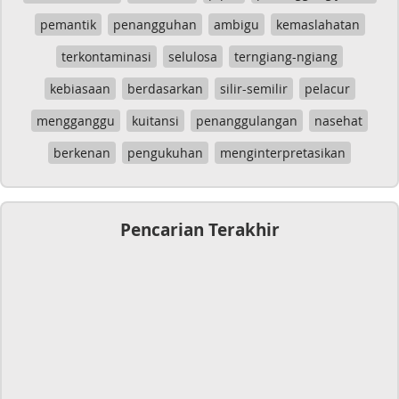
pemantik
penangguhan
ambigu
kemaslahatan
terkontaminasi
selulosa
terngiang-ngiang
kebiasaan
berdasarkan
silir-semilir
pelacur
mengganggu
kuitansi
penanggulangan
nasehat
berkenan
pengukuhan
menginterpretasikan
Pencarian Terakhir