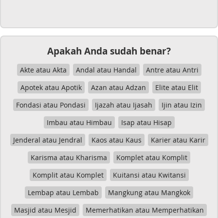
Apakah Anda sudah benar?
Akte atau Akta
Andal atau Handal
Antre atau Antri
Apotek atau Apotik
Azan atau Adzan
Elite atau Elit
Fondasi atau Pondasi
Ijazah atau Ijasah
Ijin atau Izin
Imbau atau Himbau
Isap atau Hisap
Jenderal atau Jendral
Kaos atau Kaus
Karier atau Karir
Karisma atau Kharisma
Komplet atau Komplit
Komplit atau Komplet
Kuitansi atau Kwitansi
Lembap atau Lembab
Mangkung atau Mangkok
Masjid atau Mesjid
Memerhatikan atau Memperhatikan