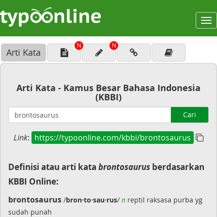
To
na
N
N
Arti Kata
Arti Kata - Kamus Besar Bahasa Indonesia
(KBBI)
Cari
Link
:
https://typoonline.com/kbbi/brontosaurus
Definisi atau arti kata
brontosaurus
berdasarkan
KBBI Online:
brontosaurus
/
bron·to·sau·rus
/
n
reptil raksasa purba yg
sudah punah