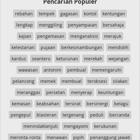
Pencarian Populer
rebahan
tempek
gagasan
kontol
kentungan
lengkap
menggiling
penyampaian
bersahaja
kajian
pengemasan
menganalisis
merajuk
kelestarian
pujaan
berkesinambungan
mendidih
kardus
seantero
keturunan
merekah
wejangan
wawasan
antonim
pembual
memengaruhi
pelancong
memek
membual
terobsesi
silakan
meranggas
persetan
menyerap
keuntungan
kemasan
keabsahan
tersirat
bersinergi
belagu
pengepul
blasteran
tergenang
peduli
bercanda
menindaklanjuti
mengayomi
kerukunan
meronta-ronta
menawan
pipih
penanggung jawab