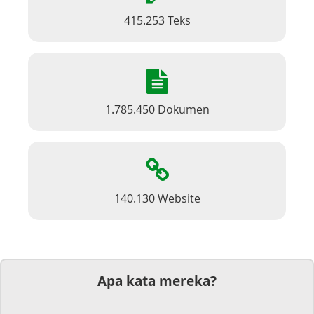
415.253 Teks
1.785.450 Dokumen
140.130 Website
Apa kata mereka?