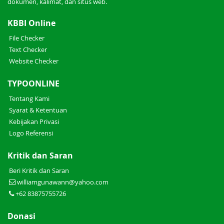
dokumen, kalimat, dan situs web.
KBBI Online
File Checker
Text Checker
Website Checker
TYPOONLINE
Tentang Kami
Syarat & Ketentuan
Kebijakan Privasi
Logo Referensi
Kritik dan Saran
Beri Kritik dan Saran
williamgunawann@yahoo.com
+62 83875755726
Donasi