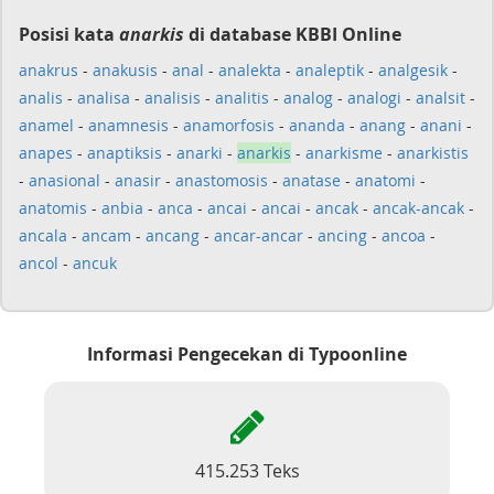
Posisi kata
anarkis
di database KBBI Online
anakrus
-
anakusis
-
anal
-
analekta
-
analeptik
-
analgesik
-
analis
-
analisa
-
analisis
-
analitis
-
analog
-
analogi
-
analsit
-
anamel
-
anamnesis
-
anamorfosis
-
ananda
-
anang
-
anani
-
anapes
-
anaptiksis
-
anarki
-
anarkis
-
anarkisme
-
anarkistis
-
anasional
-
anasir
-
anastomosis
-
anatase
-
anatomi
-
anatomis
-
anbia
-
anca
-
ancai
-
ancai
-
ancak
-
ancak-ancak
-
ancala
-
ancam
-
ancang
-
ancar-ancar
-
ancing
-
ancoa
-
ancol
-
ancuk
Informasi Pengecekan di Typoonline
415.253 Teks