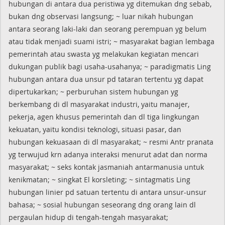
hubungan di antara dua peristiwa yg ditemukan dng sebab,
bukan dng observasi langsung; ~ luar nikah hubungan
antara seorang laki-laki dan seorang perempuan yg belum
atau tidak menjadi suami istri; ~ masyarakat bagian lembaga
pemerintah atau swasta yg melakukan kegiatan mencari
dukungan publik bagi usaha-usahanya; ~ paradigmatis Ling
hubungan antara dua unsur pd tataran tertentu yg dapat
dipertukarkan; ~ perburuhan sistem hubungan yg
berkembang di dl masyarakat industri, yaitu manajer,
pekerja, agen khusus pemerintah dan dl tiga lingkungan
kekuatan, yaitu kondisi teknologi, situasi pasar, dan
hubungan kekuasaan di dl masyarakat; ~ resmi Antr pranata
yg terwujud krn adanya interaksi menurut adat dan norma
masyarakat; ~ seks kontak jasmaniah antarmanusia untuk
kenikmatan; ~ singkat El korsleting; ~ sintagmatis Ling
hubungan linier pd satuan tertentu di antara unsur-unsur
bahasa; ~ sosial hubungan seseorang dng orang lain dl
pergaulan hidup di tengah-tengah masyarakat;