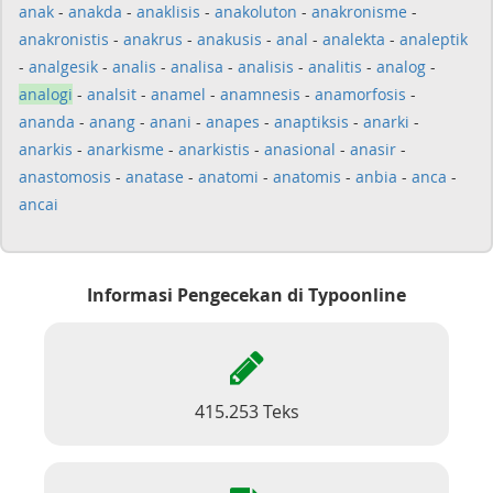
anak
-
anakda
-
anaklisis
-
anakoluton
-
anakronisme
-
anakronistis
-
anakrus
-
anakusis
-
anal
-
analekta
-
analeptik
-
analgesik
-
analis
-
analisa
-
analisis
-
analitis
-
analog
-
analogi
-
analsit
-
anamel
-
anamnesis
-
anamorfosis
-
ananda
-
anang
-
anani
-
anapes
-
anaptiksis
-
anarki
-
anarkis
-
anarkisme
-
anarkistis
-
anasional
-
anasir
-
anastomosis
-
anatase
-
anatomi
-
anatomis
-
anbia
-
anca
-
ancai
Informasi Pengecekan di Typoonline
415.253 Teks