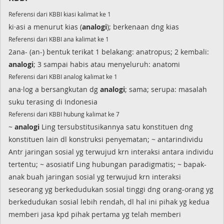
Referensi dari KBBI kiasi kalimat ke 1
ki·asi a menurut kias (
analogi
); berkenaan dng kias
Referensi dari KBBI ana kalimat ke 1
2ana- (an-) bentuk terikat 1 belakang: anatropus; 2 kembali:
analogi
; 3 sampai habis atau menyeluruh: anatomi
Referensi dari KBBI analog kalimat ke 1
ana·log a bersangkutan dg
analogi
; sama; serupa: masalah
suku terasing di Indonesia
Referensi dari KBBI hubung kalimat ke 7
~
analogi
Ling tersubstitusikannya satu konstituen dng
konstituen lain dl konstruksi penyematan; ~ antarindividu
Antr jaringan sosial yg terwujud krn interaksi antara individu
tertentu; ~ asosiatif Ling hubungan paradigmatis; ~ bapak-
anak buah jaringan sosial yg terwujud krn interaksi
seseorang yg berkedudukan sosial tinggi dng orang-orang yg
berkedudukan sosial lebih rendah, dl hal ini pihak yg kedua
memberi jasa kpd pihak pertama yg telah memberi