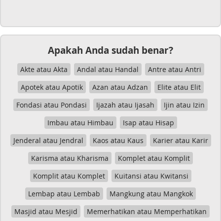
Apakah Anda sudah benar?
Akte atau Akta
Andal atau Handal
Antre atau Antri
Apotek atau Apotik
Azan atau Adzan
Elite atau Elit
Fondasi atau Pondasi
Ijazah atau Ijasah
Ijin atau Izin
Imbau atau Himbau
Isap atau Hisap
Jenderal atau Jendral
Kaos atau Kaus
Karier atau Karir
Karisma atau Kharisma
Komplet atau Komplit
Komplit atau Komplet
Kuitansi atau Kwitansi
Lembap atau Lembab
Mangkung atau Mangkok
Masjid atau Mesjid
Memerhatikan atau Memperhatikan