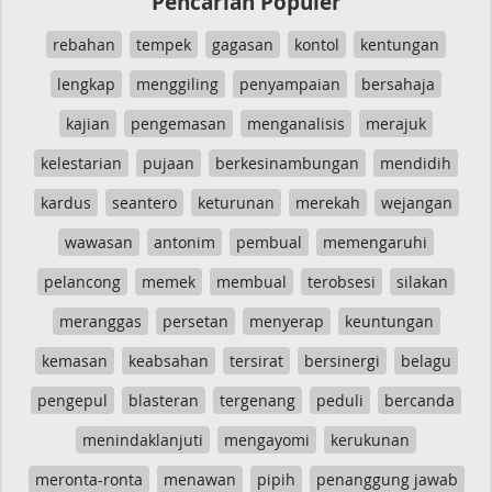
Pencarian Populer
rebahan
tempek
gagasan
kontol
kentungan
lengkap
menggiling
penyampaian
bersahaja
kajian
pengemasan
menganalisis
merajuk
kelestarian
pujaan
berkesinambungan
mendidih
kardus
seantero
keturunan
merekah
wejangan
wawasan
antonim
pembual
memengaruhi
pelancong
memek
membual
terobsesi
silakan
meranggas
persetan
menyerap
keuntungan
kemasan
keabsahan
tersirat
bersinergi
belagu
pengepul
blasteran
tergenang
peduli
bercanda
menindaklanjuti
mengayomi
kerukunan
meronta-ronta
menawan
pipih
penanggung jawab