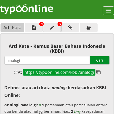
To
na
N
N
Arti Kata
Arti Kata - Kamus Besar Bahasa Indonesia
(KBBI)
Cari
Link
:
https://typoonline.com/kbbi/analogi
Definisi atau arti kata
analogi
berdasarkan KBBI
Online:
analogi
/
ana·lo·gi
/
n
1
persamaan atau persesuaian antara
dua benda atau hal yg berlainan; kias:
2
Ling
kesepadanan