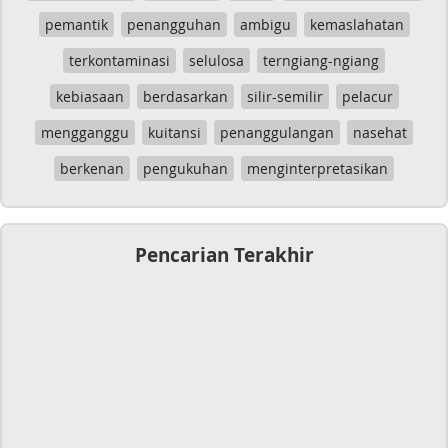
pemantik
penangguhan
ambigu
kemaslahatan
terkontaminasi
selulosa
terngiang-ngiang
kebiasaan
berdasarkan
silir-semilir
pelacur
mengganggu
kuitansi
penanggulangan
nasehat
berkenan
pengukuhan
menginterpretasikan
Pencarian Terakhir