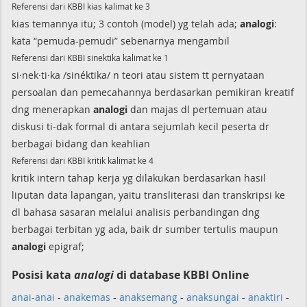
Referensi dari KBBI kias kalimat ke 3
kias temannya itu; 3 contoh (model) yg telah ada;
analogi
:
kata “pemuda-pemudi” sebenarnya mengambil
Referensi dari KBBI sinektika kalimat ke 1
si·nek·ti·ka /sinéktika/ n teori atau sistem tt pernyataan
persoalan dan pemecahannya berdasarkan pemikiran kreatif
dng menerapkan
analogi
dan majas dl pertemuan atau
diskusi ti-dak formal di antara sejumlah kecil peserta dr
berbagai bidang dan keahlian
Referensi dari KBBI kritik kalimat ke 4
kritik intern tahap kerja yg dilakukan berdasarkan hasil
liputan data lapangan, yaitu transliterasi dan transkripsi ke
dl bahasa sasaran melalui analisis perbandingan dng
berbagai terbitan yg ada, baik dr sumber tertulis maupun
analogi
epigraf;
Posisi kata
analogi
di database KBBI Online
anai-anai
-
anakemas
-
anaksemang
-
anaksungai
-
anaktiri
-