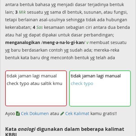
antara bentuk bahasa yg menjadi dasar terjadinya bentuk
lain;
3
Mik
sesuatu yg sama dl bentuk, susunan, atau fungsi,
tetapi berlainan asal-usulnya sehingga tidak ada hubungan
kekerabatan;
4
Sas
kesamaan sebagian ciri antara dua benda
atau hal yg dapat dipakai untuk dasar perbandingan;
menganalogikan
/
meng·a·na·lo·gi·kan
/
v
membuat sesuatu
yg baru berdasarkan contoh yg sudah ada; mereka-reka
bentuk kata baru dng mencontoh bentuk yg telah ada
tidak
jaman
lagi
manual
check
typo
Ayoo
Cek Dokumen
atau
Cek Kalimat
kamu gratis!!
Kata
analogi
digunakan dalam beberapa kalimat
KBBI