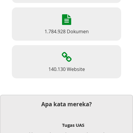
1.784.928 Dokumen
140.130 Website
Apa kata mereka?
Tugas UAS