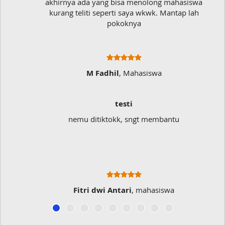
akhirnya ada yang bisa menolong mahasiswa
kurang teliti seperti saya wkwk. Mantap lah
pokoknya
M Fadhil
, Mahasiswa
testi
nemu ditiktokk, sngt membantu
Fitri dwi Antari
, mahasiswa