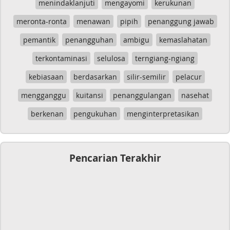
menindaklanjuti
mengayomi
kerukunan
meronta-ronta
menawan
pipih
penanggung jawab
pemantik
penangguhan
ambigu
kemaslahatan
terkontaminasi
selulosa
terngiang-ngiang
kebiasaan
berdasarkan
silir-semilir
pelacur
mengganggu
kuitansi
penanggulangan
nasehat
berkenan
pengukuhan
menginterpretasikan
Pencarian Terakhir