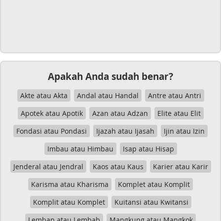
Apakah Anda sudah benar?
Akte atau Akta
Andal atau Handal
Antre atau Antri
Apotek atau Apotik
Azan atau Adzan
Elite atau Elit
Fondasi atau Pondasi
Ijazah atau Ijasah
Ijin atau Izin
Imbau atau Himbau
Isap atau Hisap
Jenderal atau Jendral
Kaos atau Kaus
Karier atau Karir
Karisma atau Kharisma
Komplet atau Komplit
Komplit atau Komplet
Kuitansi atau Kwitansi
Lembap atau Lembab
Mangkung atau Mangkok