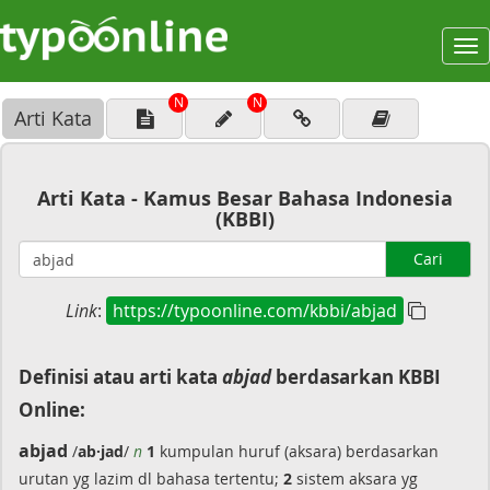
To
na
N
N
Arti Kata
Arti Kata - Kamus Besar Bahasa Indonesia
(KBBI)
Cari
Link
:
https://typoonline.com/kbbi/abjad
Definisi atau arti kata
abjad
berdasarkan KBBI
Online:
abjad
/
ab·jad
/
n
1
kumpulan huruf (aksara) berdasarkan
urutan yg lazim dl bahasa tertentu;
2
sistem aksara yg