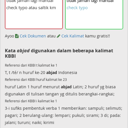
tidak
jaman
lagi
manual
check
typo
Ayoo
Cek Dokumen
atau
Cek Kalimat
kamu gratis!!
Kata
abjad
digunakan dalam beberapa kalimat
KBBI
Referensi dari KBBI t kalimat ke 1
T, t /té/ n huruf ke-20
abjad
Indonesia
Referensi dari KBBI huruf kalimat ke 23
huruf Latin 1 huruf menurut
abjad
Latin; 2 huruf yg biasa
digunakan dl tulisan tangan yg ditulis berangkai-rangkai;
Referensi dari KBBI i kalimat ke 1
3-i sufiks pembentuk verba 1 memberikan: sampuli; selimuti;
pagari; 2 berulang-ulang: lempari; pukuli; sirami; 3 di; pada:
jalani; turuni; naiki; kirimi