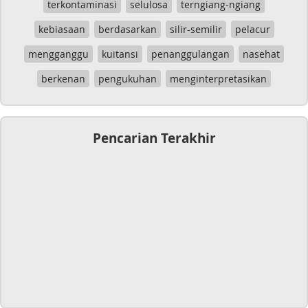
terkontaminasi
selulosa
terngiang-ngiang
kebiasaan
berdasarkan
silir-semilir
pelacur
mengganggu
kuitansi
penanggulangan
nasehat
berkenan
pengukuhan
menginterpretasikan
Pencarian Terakhir