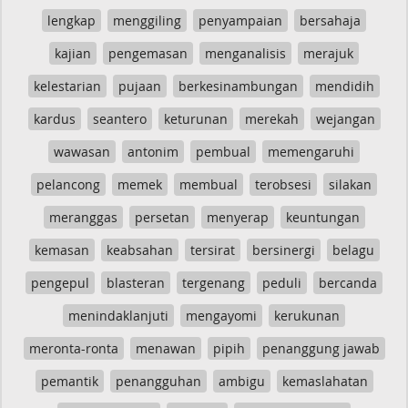
lengkap
menggiling
penyampaian
bersahaja
kajian
pengemasan
menganalisis
merajuk
kelestarian
pujaan
berkesinambungan
mendidih
kardus
seantero
keturunan
merekah
wejangan
wawasan
antonim
pembual
memengaruhi
pelancong
memek
membual
terobsesi
silakan
meranggas
persetan
menyerap
keuntungan
kemasan
keabsahan
tersirat
bersinergi
belagu
pengepul
blasteran
tergenang
peduli
bercanda
menindaklanjuti
mengayomi
kerukunan
meronta-ronta
menawan
pipih
penanggung jawab
pemantik
penangguhan
ambigu
kemaslahatan