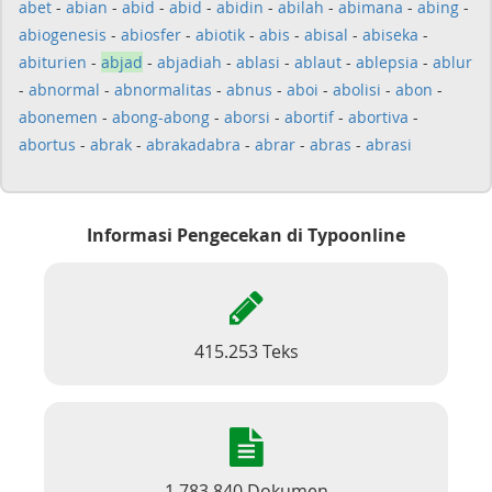
abet
-
abian
-
abid
-
abid
-
abidin
-
abilah
-
abimana
-
abing
-
abiogenesis
-
abiosfer
-
abiotik
-
abis
-
abisal
-
abiseka
-
abiturien
-
abjad
-
abjadiah
-
ablasi
-
ablaut
-
ablepsia
-
ablur
-
abnormal
-
abnormalitas
-
abnus
-
aboi
-
abolisi
-
abon
-
abonemen
-
abong-abong
-
aborsi
-
abortif
-
abortiva
-
abortus
-
abrak
-
abrakadabra
-
abrar
-
abras
-
abrasi
Informasi Pengecekan di Typoonline
415.253 Teks
1.783.840 Dokumen