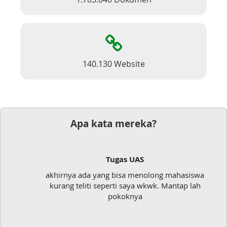
140.130 Website
Apa kata mereka?
S
Dokumen
enolong mahasiswa
Mudah sekali, tinggal kirim d
a wkwk. Mantap lah
langsung jadi
a