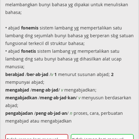
melambangkan bunyi bahasa yg dipakai untuk menuliskan
bahasa;
• abjad
fonemis
sistem lambang yg mempertalikan satu
lambang dng sejumlah bunyi bahasa yg berperan sbg satuan
fungsional terkecil dl struktur bahasa;
• abjad
fonetis
sistem lambang yg mempertalikan satu
lambang dng satu bunyi bahasa yg dihasilkan alat ucap
manusia;
berabjad
/
ber·ab·jad
/
v
1
menurut susunan abjad;
2
mempunyai abjad;
mengabjad
/
meng·ab·jad
/
v
mengabjadkan;
mengabjadkan
/
meng·ab·jad·kan
/
v
menyusun berdasarkan
abjad;
pengabjadan
/
peng·ab·jad·an
/
n
proses, cara, perbuatan
mengabjad atau mengabjadkan