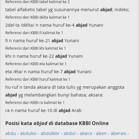
Referensi dari KBBI tabel kalimat ke 2
tabel alfabetis tabel yg susunannya menurut
abjad
; indeks;
Referensi dari KBBI delta kalimat ke 1
2del·ta /délta/ n nama huruf ke-4
abjad
Yunani
Referensi dari KBBI fi kalimat ke 1
fi n nama huruf ke-21
abjad
Yunani
Referensi dari KBBI khi kalimat ke 1
khi n nama huruf ke-22
abjad
Yunani
Referensi dari KBBI eta kalimat ke 1
eta /éta/ n nama huruf ke-7
abjad
Yunani
Referensi dari KBBI huruf kalimat ke 1
hu·ruf n tanda aksara dl tata tulis yg merupakan anggota
abjad
yg melambangkan bunyi bahasa; aksara:
Referensi dari KBBI ra kalimat ke 1
ra n nama huruf ke-10 dl
abjad
Arab
Posisi kata
abjad
di database KBBI Online
abdu
-
abduksi
-
abduktor
-
abdul
-
abece
-
aben
-
aberasi
-