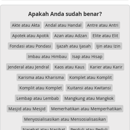
Apakah Anda sudah benar?
Akte atau Akta
Andal atau Handal
Antre atau Antri
Apotek atau Apotik
Azan atau Adzan
Elite atau Elit
Fondasi atau Pondasi
Ijazah atau Ijasah
Ijin atau Izin
Imbau atau Himbau
Isap atau Hisap
Jenderal atau Jendral
Kaos atau Kaus
Karier atau Karir
Karisma atau Kharisma
Komplet atau Komplit
Komplit atau Komplet
Kuitansi atau Kwitansi
Lembap atau Lembab
Mangkung atau Mangkok
Masjid atau Mesjid
Memerhatikan atau Memperhatikan
Menyosialisasikan atau Mensosialisasikan
Nasehat atau Nasihat
Perduli atau Peduli