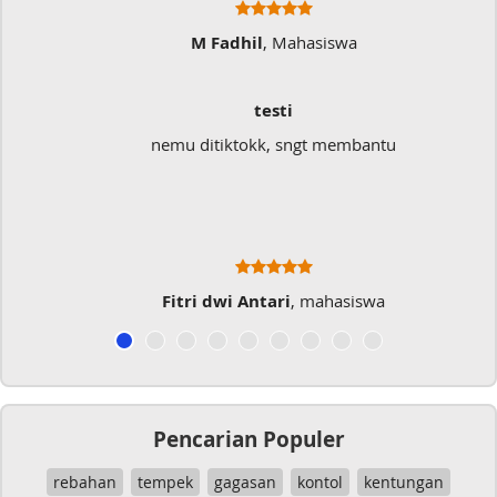
asiswa
Ratna Fa
Sangat Memukai
gt membantu
Sangat membantu buat type saya
typo kalau menulis
 mahasiswa
Musicer Indo
Pencarian Populer
rebahan
tempek
gagasan
kontol
kentungan